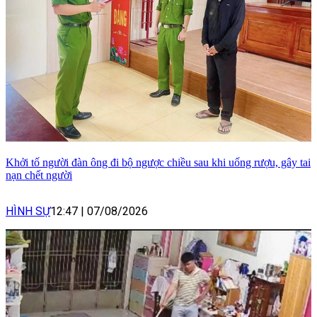
Khởi tố người đàn ông đi bộ ngược chiều sau khi uống rượu, gây tai
nạn chết người
HÌNH SỰ
12:47
|
07/08/2026