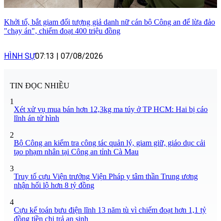
Khởi tố, bắt giam đối tượng giả danh nữ cán bộ Công an để lừa đảo
"chạy án", chiếm đoạt 400 triệu đồng
HÌNH SỰ
07:13
|
07/08/2026
TIN ĐỌC NHIỀU
1
Xét xử vụ mua bán hơn 12,3kg ma túy ở TP HCM: Hai bị cáo
lĩnh án tử hình
2
Bộ Công an kiểm tra công tác quản lý, giam giữ, giáo dục cải
tạo phạm nhân tại Công an tỉnh Cà Mau
3
Truy tố cựu Viện trưởng Viện Pháp y tâm thần Trung ương
nhận hối lộ hơn 8 tỷ đồng
4
Cựu kế toán bưu điện lĩnh 13 năm tù vì chiếm đoạt hơn 1,1 tỷ
đồng tiền chi trả an sinh