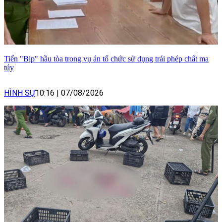
Tiến "Bịp" hầu tòa trong vụ án tổ chức sử dụng trái phép chất ma
túy
HÌNH SỰ
10:16
|
07/08/2026