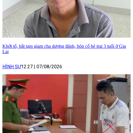
Khởi tố, bắt tạm giam cha dượng đánh, bóp cổ bé trai 3 tuổi ở Gia
Lai
HÌNH SỰ
12:27
|
07/08/2026