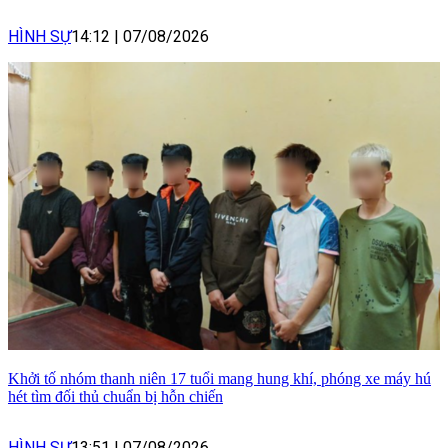
HÌNH SỰ
14:12
|
07/08/2026
Khởi tố nhóm thanh niên 17 tuổi mang hung khí, phóng xe máy hú
hét tìm đối thủ chuẩn bị hỗn chiến
HÌNH SỰ
13:51
|
07/08/2026