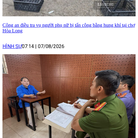
Công an điều tra vụ người phụ nữ bị tấn công bằng hung khí tại chợ
Hòa Long
HÌNH SỰ
07:14
|
07/08/2026