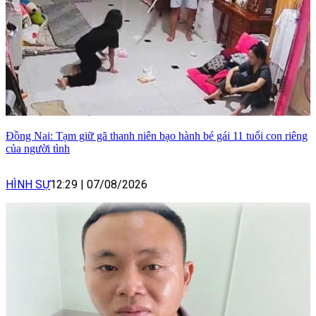
Đồng Nai: Tạm giữ gã thanh niên bạo hành bé gái 11 tuổi con riêng
của người tình
HÌNH SỰ
12:29
|
07/08/2026