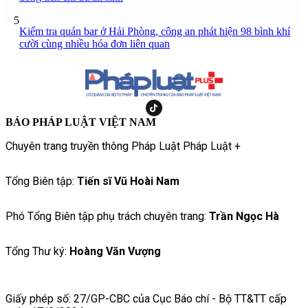
5
Kiểm tra quán bar ở Hải Phòng, công an phát hiện 98 bình khí
cười cùng nhiều hóa đơn liên quan
BÁO PHÁP LUẬT VIỆT NAM
Chuyên trang truyền thông Pháp Luật Pháp Luật +
Tổng Biên tập:
Tiến sĩ Vũ Hoài Nam
Phó Tổng Biên tập phụ trách chuyên trang:
Trần Ngọc Hà
Tổng Thư ký:
Hoàng Văn Vượng
Giấy phép số: 27/GP-CBC của Cục Báo chí - Bộ TT&TT cấp