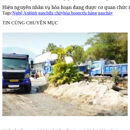
Hiện nguyên nhân vụ hỏa hoạn đang được cơ quan chức nă
Tags:
Nghệ An
bình gas
chữa cháy
hỏa hoạn
cửa hàng gas
cháy
TIN CÙNG CHUYÊN MỤC