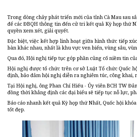
Trong dòng chảy phát triển mới của tỉnh Cà Mau sau sắp
để các ĐBQH thông tin đến cử tri kết quả Kỳ họp thứ N
quyền xem xét, giải quyết.
Đặc biệt, việc kết hợp linh hoạt giữa hình thức tiếp x
bàn khác nhau, nhất là khu vực ven biển, vùng sâu, vùn
Qua đó, Hội nghị tiếp tục góp phần củng cố niềm tin củ
Hội nghị được tổ chức trên cơ sở Luật Tổ chức Quốc hộ
định, bảo đảm hội nghị diễn ra nghiêm túc, công khai, 
Tại Hội nghị, ông Phan Chí Hiếu - Ủy viên BCH TW Đản
đồng thời khẳng định các đại biểu sẽ tiếp tục nỗ lực, p
Báo cáo nhanh kết quả Kỳ họp thứ Nhất, Quốc hội khóa X
tốt đẹp.