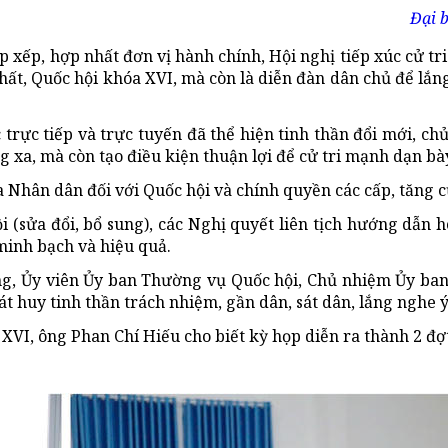
Đại b
 xếp, hợp nhất đơn vị hành chính, Hội nghị tiếp xúc cử tri
hất, Quốc hội khóa XVI, mà còn là diễn đàn dân chủ để lắ
úc trực tiếp và trực tuyến đã thể hiện tinh thần đổi mới,
g xa, mà còn tạo điều kiện thuận lợi để cử tri mạnh dạn bà
a Nhân dân đối với Quốc hội và chính quyền các cấp, tăng c
i (sửa đổi, bổ sung), các Nghị quyết liên tịch hướng dẫn
minh bạch và hiệu quả.
g, Ủy viên Ủy ban Thường vụ Quốc hội, Chủ nhiệm Ủy ban P
hát huy tinh thần trách nhiệm, gần dân, sát dân, lắng nghe
VI, ông Phan Chí Hiếu cho biết kỳ họp diễn ra thành 2 đợt 