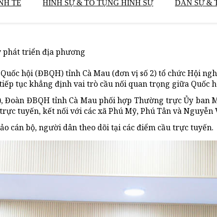
NH TẾ
HÌNH SỰ & TỐ TỤNG HÌNH SỰ
DÂN SỰ & 
 phát triển địa phương
Quốc hội (ĐBQH) tỉnh Cà Mau (đơn vị số 2) tổ chức Hội nghị
tiếp tục khẳng định vai trò cầu nối quan trọng giữa Quốc h
 2), Đoàn ĐBQH tỉnh Cà Mau phối hợp Thường trực Ủy ban M
 trực tuyến, kết nối với các xã Phú Mỹ, Phú Tân và Nguyễn 
ảo cán bộ, người dân theo dõi tại các điểm cầu trực tuyến.