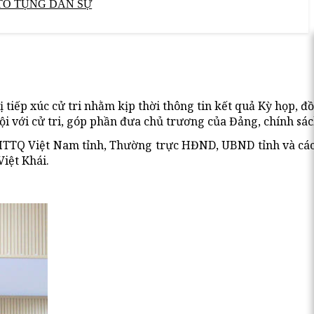
TỐ TỤNG DÂN SỰ
 tiếp xúc cử tri nhằm kịp thời thông tin kết quả Kỳ họp, đ
ội với cử tri, góp phần đưa chủ trương của Đảng, chính sá
TTQ Việt Nam tỉnh, Thường trực HĐND, UBND tỉnh và các đ
Việt Khái.