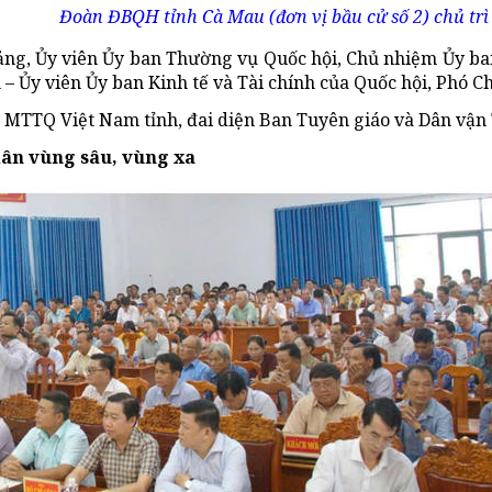
Đoàn ĐBQH tỉnh Cà Mau (đơn vị bầu cử số 2) chủ trì 
ng, Ủy viên Ủy ban Thường vụ Quốc hội, Chủ nhiệm Ủy ban 
– Ủy viên Ủy ban Kinh tế và Tài chính của Quốc hội, Phó C
n MTTQ Việt Nam tỉnh, đai diện Ban Tuyên giáo và Dân vận
 dân vùng sâu, vùng xa