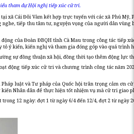
iểu tham dự Hội nghị tiếp xúc cử tri.
 tại xã Cái Đôi Vàm kết hợp trực tuyến với các xã Phú Mỹ, 
ng nghe, tiếp thu tâm tư, nguyện vọng của người dân vùng 
 chủ động của Đoàn ĐBQH tỉnh Cà Mau trong công tác tiếp x
y tỏ ý kiến, kiến nghị và tham gia đóng góp vào quá trình 
ường sự đồng thuận xã hội, đồng thời tạo thêm động lực thú
 hoạt động tiếp xúc cử tri và chương trình công tác năm 
háp luật và Tư pháp của Quốc hội trân trọng cảm ơn cử t
 ý kiến Nhân dân để thực hiện tốt nhiệm vụ mà cử tri giao p
trong 12 ngày: đợt 1 từ ngày 6/4 đến 12/4, đợt 2 từ ngày 