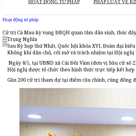
HOẠT ĐỘNG TƯ PHÁP
PHÁP LUẬT VỀ KI
Hoạt động tư pháp
Cử tri Cà Mau kỳ vọng ĐBQH quan tâm dân sinh, thúc đẩy
Trọng Nghĩa
Sau Kỳ họp thứ Nhất, Quốc hội khóa XVI, Đoàn đại biểu 
Không khí dân chủ, cởi mở và trách nhiệm tại Hội nghị 
Ngày 8/5, tại UBND xã Cái Đôi Vàm (đơn vị bầu cử số
Hội nghị được tổ chức theo hình thức trực tiếp kết hợp
Gần 200
cử tri tham dự tại điểm cầu chính, cùng đông đ