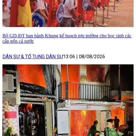
Bộ GD-ĐT ban hành Khung kế hoạch tựu trường cho học sinh các
cấp trên cả nước
DÂN SỰ & TỐ TỤNG DÂN SỰ
13:06
|
08/08/2026