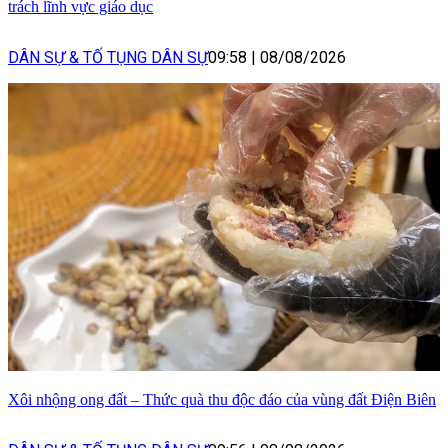
trách lĩnh vực giáo dục
DÂN SỰ & TỐ TỤNG DÂN SỰ
09:58
|
08/08/2026
Xôi nhộng ong đất – Thức quà thu độc đáo của vùng đất Điện Biên