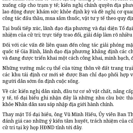
xuống cấp cho trạm y tế; kiến nghị chính quyền địa phư
lao động được khám sức khỏe định kỳ và đề nghị cơ qu
công tác đấu thầu, mua sắm thuốc, vật tư y tế theo quy đị
Tại buổi tiếp xúc, lãnh đạo địa phương và đại diện Tổ đại
nhiệm của cử tri; trực tiếp trao đổi, giải đáp làm rõ nhiề
Đối với các vấn đề liên quan đến công tác giải phóng mặ
quốc tế Gia Bình, lãnh đạo địa phương khẳng định các ch
và đang được triển khai một cách công khai, minh bạch, 
Những vướng mắc cụ thể của từng thôn về đất trang trại, 
các khu tái định cư mới sẽ được Ban chỉ đạo phối hợp 
người dân sớm ổn định cuộc sống.
Về các kiến nghị dân sinh, đầu tư cơ sở vật chất, nâng cấ
y tế, tổ đại biểu ghi nhận đây là những nhu cầu bức t
khỏe Nhân dân sau sáp nhập địa giới hành chính.
Thay mặt Tổ đại biểu, ông Vũ Minh Hiếu, Ủy viên Ban T
đánh giá cao những ý kiến tâm huyết, trách nhiệm của cử 
cử tri tại kỳ họp HĐND tỉnh tới đây.