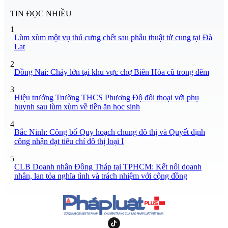
TIN ĐỌC NHIỀU
1
Lùm xùm một vụ thú cưng chết sau phẫu thuật tử cung tại Đà
Lạt
2
Đồng Nai: Cháy lớn tại khu vực chợ Biên Hòa cũ trong đêm
3
Hiệu trưởng Trường THCS Phương Độ đối thoại với phụ
huynh sau lùm xùm về tiền ăn học sinh
4
Bắc Ninh: Công bố Quy hoạch chung đô thị và Quyết định
công nhận đạt tiêu chí đô thị loại I
5
CLB Doanh nhân Đồng Tháp tại TPHCM: Kết nối doanh
nhân, lan tỏa nghĩa tình và trách nhiệm với cộng đồng