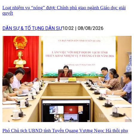
Loạt nhiệm vụ “nóng” được Chính phủ giao ngành Giáo dục giải
quyết
DÂN SỰ & TỐ TỤNG DÂN SỰ
10:02
|
08/08/2026
Phó Chủ tịch UBND tỉnh Tuyên Quang Vương Ngọc Hà thôi phụ