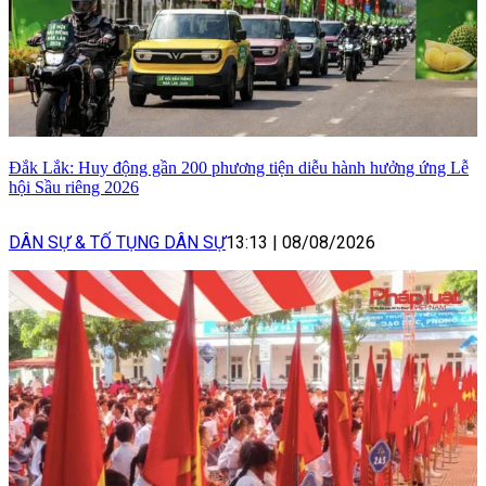
Đắk Lắk: Huy động gần 200 phương tiện diễu hành hưởng ứng Lễ
hội Sầu riêng 2026
DÂN SỰ & TỐ TỤNG DÂN SỰ
13:13
|
08/08/2026