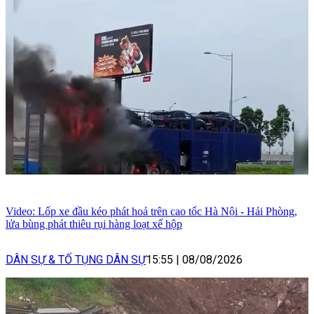
Video: Lốp xe đầu kéo phát hoả trên cao tốc Hà Nội - Hải Phòng,
lửa bùng phát thiêu rụi hàng loạt xế hộp
DÂN SỰ & TỐ TỤNG DÂN SỰ
15:55
|
08/08/2026