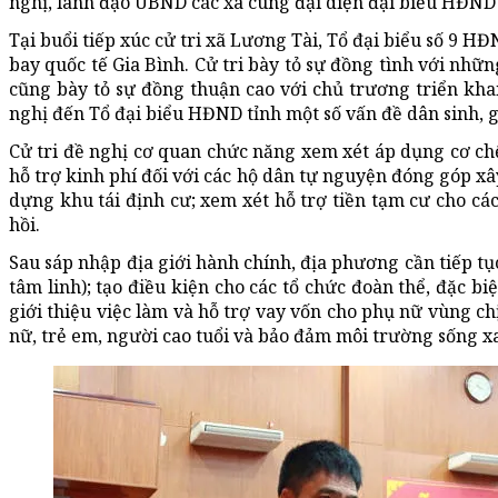
nghị, lãnh đạo UBND các xã cùng đại diện đại biểu HĐND t
Tại buổi tiếp xúc cử tri xã Lương Tài, Tổ đại biểu số 9 H
bay quốc tế Gia Bình. Cử tri bày tỏ sự đồng tình với nhữn
cũng bày tỏ sự đồng thuận cao với chủ trương triển khai
nghị đến Tổ đại biểu HĐND tỉnh một số vấn đề dân sinh, g
Cử tri đề nghị cơ quan chức năng xem xét áp dụng cơ chế
hỗ trợ kinh phí đối với các hộ dân tự nguyện đóng góp x
dựng khu tái định cư; xem xét hỗ trợ tiền tạm cư cho cá
hồi.
Sau sáp nhập địa giới hành chính, địa phương cần tiếp tục
tâm linh); tạo điều kiện cho các tổ chức đoàn thể, đặc b
giới thiệu việc làm và hỗ trợ vay vốn cho phụ nữ vùng 
nữ, trẻ em, người cao tuổi và bảo đảm môi trường sống xa