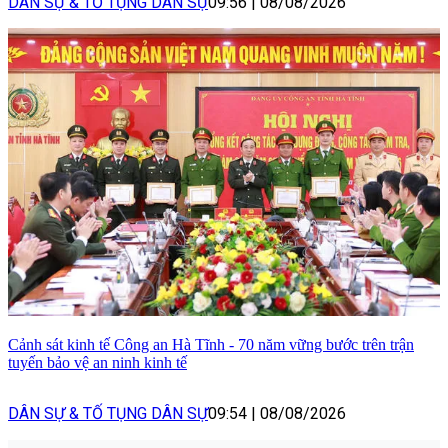
DÂN SỰ & TỐ TỤNG DÂN SỰ
09:56
|
08/08/2026
Cảnh sát kinh tế Công an Hà Tĩnh - 70 năm vững bước trên trận
tuyến bảo vệ an ninh kinh tế
DÂN SỰ & TỐ TỤNG DÂN SỰ
09:54
|
08/08/2026