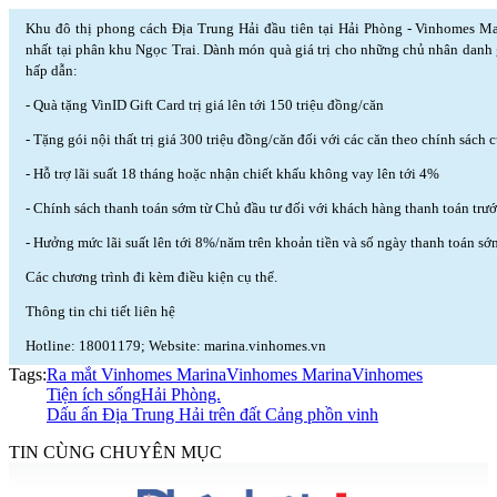
Khu đô thị phong cách Địa Trung Hải đầu tiên tại Hải Phòng - Vinhomes Mar
nhất tại phân khu Ngọc Trai. Dành món quà giá trị cho những chủ nhân danh
hấp dẫn:
- Quà tặng VinID Gift Card trị giá lên tới 150 triệu đồng/căn
- Tặng gói nội thất trị giá 300 triệu đồng/căn đối với các căn theo chính sách 
- Hỗ trợ lãi suất 18 tháng hoặc nhận chiết khấu không vay lên tới 4%
- Chính sách thanh toán sớm từ Chủ đầu tư đối với khách hàng thanh toán trư
- Hưởng mức lãi suất lên tới 8%/năm trên khoản tiền và số ngày thanh toán sớ
Các chương trình đi kèm điều kiện cụ thể.
Thông tin chi tiết liên hệ
Hotline: 18001179; Website: marina.vinhomes.vn
Tags:
Ra mắt Vinhomes Marina
Vinhomes Marina
Vinhomes
Tiện ích sống
Hải Phòng.
Dấu ấn Địa Trung Hải trên đất Cảng phồn vinh
TIN CÙNG CHUYÊN MỤC