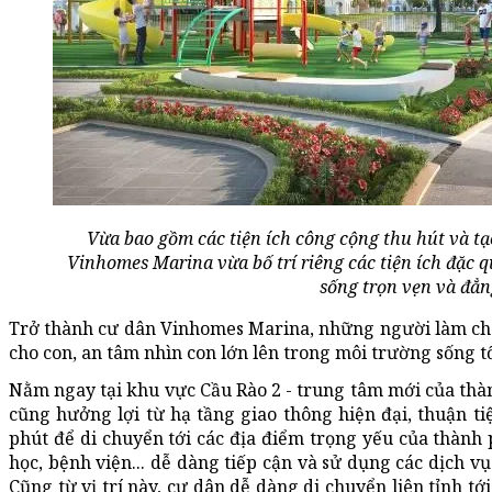
Vừa bao gồm các tiện ích công cộng thu hút và t
Vinhomes Marina vừa bố trí riêng các tiện ích đặc 
sống trọn vẹn và đẳn
Trở thành cư dân Vinhomes Marina, những người làm cha
cho con, an tâm nhìn con lớn lên trong môi trường sống tố
Nằm ngay tại khu vực Cầu Rào 2 - trung tâm mới của th
cũng hưởng lợi từ hạ tầng giao thông hiện đại, thuận ti
phút để di chuyển tới các địa điểm trọng yếu của thành p
học, bệnh viện... dễ dàng tiếp cận và sử dụng các dịch v
Cũng từ vị trí này, cư dân dễ dàng di chuyển liên tỉnh t