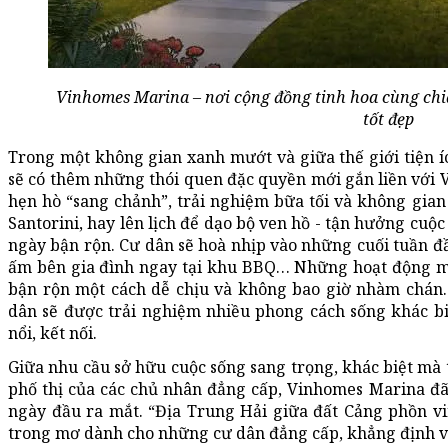
Vinhomes Marina – nơi cộng đồng tinh hoa cùng chia
tốt đẹp
Trong một không gian xanh mướt và giữa thế giới tiện íc
sẽ có thêm những thói quen đặc quyền mới gắn liền với 
hẹn hò “sang chảnh”, trải nghiệm bữa tối và không gian
Santorini, hay lên lịch để dạo bộ ven hồ - tận hưởng cuộ
ngày bận rộn. Cư dân sẽ hoà nhịp vào những cuối tuần 
ấm bên gia đình ngay tại khu BBQ… Những hoạt động mớ
bận rộn một cách dễ chịu và không bao giờ nhàm chán.
dân sẽ được trải nghiệm nhiều phong cách sống khác biệ
nổi, kết nối.
Giữa nhu cầu sở hữu cuộc sống sang trọng, khác biệt mà 
phố thị của các chủ nhân đẳng cấp, Vinhomes Marina đ
ngày đầu ra mắt. “Địa Trung Hải giữa đất Cảng phồn v
trong mơ dành cho những cư dân đẳng cấp, khẳng định vị