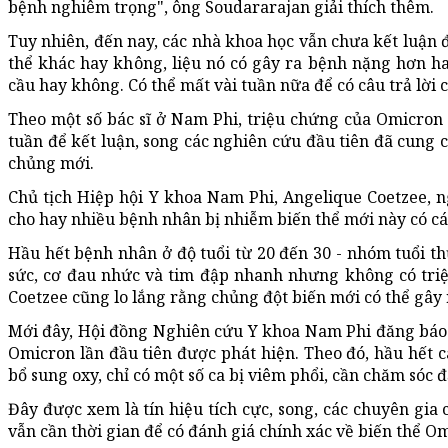
bệnh nghiêm trọng", ông Soudararajan giải thích thêm.
Tuy nhiên, đến nay, các nhà khoa học vẫn chưa kết luận
thể khác hay không, liệu nó có gây ra bệnh nặng hơn hay
cầu hay không. Có thể mất vài tuần nữa để có câu trả lời 
Theo một số bác sĩ ở Nam Phi, triệu chứng của Omicron v
tuần để kết luận, song các nghiên cứu đầu tiên đã cung 
chủng mới.
Chủ tịch Hiệp hội Y khoa Nam Phi, Angelique Coetzee, n
cho hay nhiều bệnh nhân bị nhiễm biến thể mới này có các
Hầu hết bệnh nhân ở độ tuổi từ 20 đến 30 - nhóm tuổi th
sức, cơ đau nhức và tim đập nhanh nhưng không có triệ
Coetzee cũng lo lắng rằng chủng đột biến mới có thể gây r
Mới đây, Hội đồng Nghiên cứu Y khoa Nam Phi đăng báo cá
Omicron lần đầu tiên được phát hiện. Theo đó, hầu hết 
bổ sung oxy, chỉ có một số ca bị viêm phổi, cần chăm sóc đ
Đây được xem là tín hiệu tích cực, song, các chuyên gia
vẫn cần thời gian để có đánh giá chính xác về biến thể O