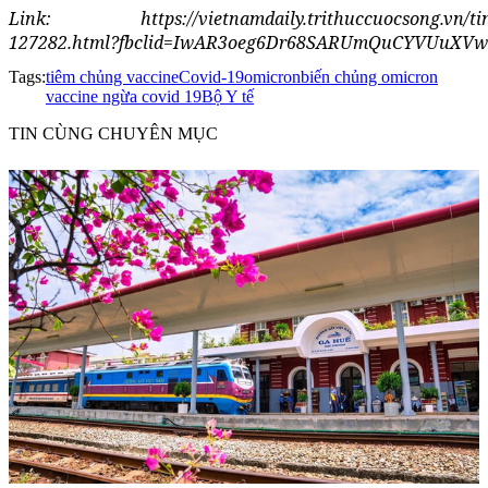
Link: https://vietnamdaily.trithuccuocsong.vn/tin-24
127282.html?fbclid=IwAR3oeg6Dr68SARUmQuCYVUuXV
Tags:
tiêm chủng vaccine
Covid-19
omicron
biến chủng omicron
vaccine ngừa covid 19
Bộ Y tế
TIN CÙNG CHUYÊN MỤC