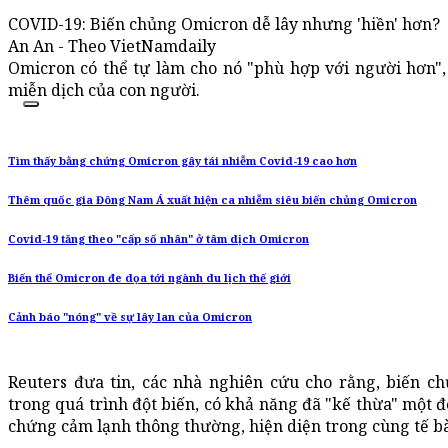
COVID-19: Biến chủng Omicron dễ lây nhưng 'hiền' hơn?
An An - Theo VietNamdaily
Omicron có thể tự làm cho nó "phù hợp với người hơn",
miễn dịch của con người.
Tìm thấy bằng chứng Omicron gây tái nhiễm Covid-19 cao hơn
Thêm quốc gia Đông Nam Á xuất hiện ca nhiễm siêu biến chủng Omicron
Covid-19 tăng theo "cấp số nhân" ở tâm dịch Omicron
Biến thể Omicron đe dọa tới ngành du lịch thế giới
Cảnh báo "nóng" về sự lây lan của Omicron
Reuters đưa tin, các nhà nghiên cứu cho rằng, biến c
trong quá trình đột biến, có khả năng đã "kế thừa" một đoạ
chứng cảm lạnh thông thường, hiện diện trong cùng tế b