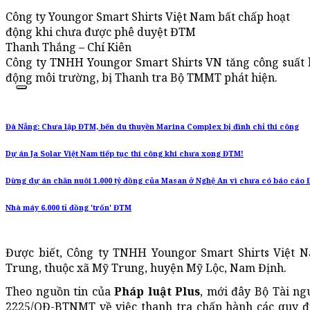
Công ty Youngor Smart Shirts Việt Nam bất chấp hoạt
động khi chưa được phê duyệt ĐTM
Thanh Thắng – Chí Kiên
Công ty TNHH Youngor Smart Shirts VN tăng công suất lê
động môi trường, bị Thanh tra Bộ TMMT phát hiện.
Đà Nẵng: Chưa lập ĐTM, bến du thuyền Marina Complex bị đình chỉ thi công
Dự án Ja Solar Việt Nam tiếp tục thi công khi chưa xong ĐTM!
Dừng dự án chăn nuôi 1.000 tỷ đồng của Masan ở Nghệ An vì chưa có báo cáo
Nhà máy 6.000 tỉ đồng 'trốn' ĐTM
Được biết, Công ty TNHH Youngor Smart Shirts Việt N
Trung, thuộc xã Mỹ Trung, huyện Mỹ Lộc, Nam Định.
Theo nguồn tin của
Pháp luật Plus
, mới đây Bộ Tài n
2225/QĐ-BTNMT về việc thanh tra chấp hành các quy đị