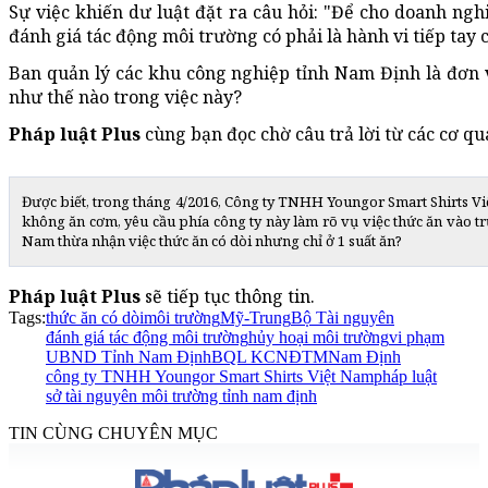
Sự việc khiến dư luật đặt ra câu hỏi: "Để cho doanh ng
đánh giá tác động môi trường có phải là hành vi tiếp tay
Ban quản lý các khu công nghiệp tỉnh Nam Định là đơn v
như thế nào trong việc này?
Pháp luật Plus
cùng bạn đọc chờ câu trả lời từ các cơ q
Được biết, trong tháng 4/2016, Công ty TNHH Youngor Smart Shirts Vi
không ăn cơm, yêu cầu phía công ty này làm rõ vụ việc thức ăn vào t
Nam thừa nhận việc thức ăn có dòi nhưng chỉ ở 1 suất ăn?
Pháp luật Plus
sẽ tiếp tục thông tin.
Tags:
thức ăn có dòi
môi trường
Mỹ-Trung
Bộ Tài nguyên
đánh giá tác động môi trường
hủy hoại môi trường
vi phạm
UBND Tỉnh Nam Định
BQL KCN
ĐTM
Nam Định
công ty TNHH Youngor Smart Shirts Việt Nam
pháp luật
sở tài nguyên môi trường tỉnh nam định
TIN CÙNG CHUYÊN MỤC