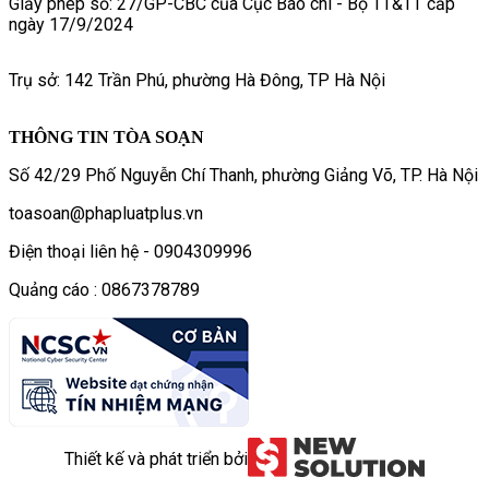
Giấy phép số: 27/GP-CBC của Cục Báo chí - Bộ TT&TT cấp
ngày 17/9/2024
Trụ sở: 142 Trần Phú, phường Hà Đông, TP Hà Nội
THÔNG TIN TÒA SOẠN
Số 42/29 Phố Nguyễn Chí Thanh, phường Giảng Võ, TP. Hà Nội
toasoan@phapluatplus.vn
Điện thoại liên hệ - 0904309996
Quảng cáo : 0867378789
Thiết kế và phát triển bởi