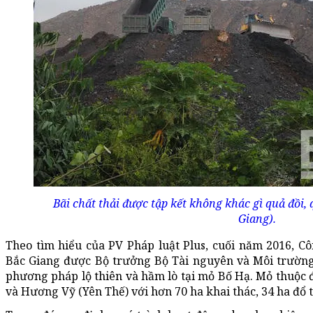
Bãi chất thải được tập kết không khác gì quả đồi,
Giang).
Theo tìm hiểu của PV Pháp luật Plus, cuối năm 2016, C
Bắc Giang được Bộ trưởng Bộ Tài nguyên và Môi trường
phương pháp lộ thiên và hầm lò tại mỏ Bố Hạ. Mỏ thuộc
và Hương Vỹ (Yên Thế) với hơn 70 ha khai thác, 34 ha đổ t