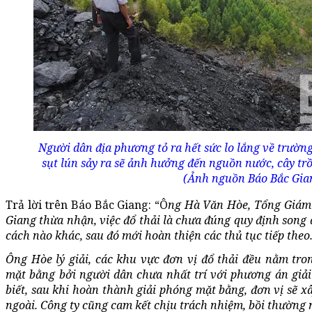
Người dân địa phương tỏ ra hết sức lo lắng về trườn
sụt lún sảy ra sẽ ảnh hưởng đến nguồn nước, cây t
(Ảnh nguồn Báo Bắc Gia
Trả lời trên Báo Bắc Giang: “Ô
ng Hà Văn Hòe, Tổng Giám 
Giang thừa nhận, việc đổ thải là chưa đúng quy định song 
cách nào khác, sau đó mới hoàn thiện các thủ tục tiếp theo
Ông Hòe lý giải, các khu vực đơn vị đổ thải đều nằm tr
mặt bằng bởi người dân chưa nhất trí với phương án giải 
biết, sau khi hoàn thành giải phóng mặt bằng, đơn vị sẽ x
ngoài. Công ty cũng cam kết chịu trách nhiệm, bồi thường n