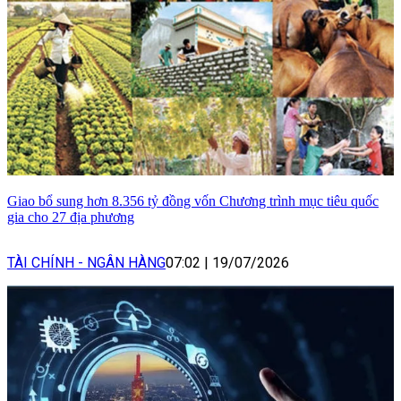
Giao bổ sung hơn 8.356 tỷ đồng vốn Chương trình mục tiêu quốc
gia cho 27 địa phương
TÀI CHÍNH - NGÂN HÀNG
07:02
|
19/07/2026