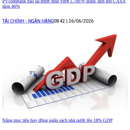
PVcomBank báo lãi trước thuế vượt 1.700 tỷ đồng, tiền gửi CASA
tăng 46%
TÀI CHÍNH - NGÂN HÀNG
08:42
|
26/06/2026
Nâng mục tiêu huy động ngân sách nhà nước lên 18% GDP