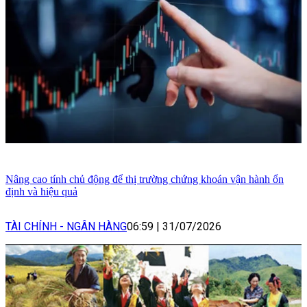
Nâng cao tính chủ động để thị trường chứng khoán vận hành ổn
định và hiệu quả
TÀI CHÍNH - NGÂN HÀNG
06:59
|
31/07/2026