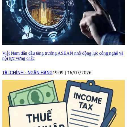
Việt Nam dẫn đầu tăng trưởng ASEAN nhờ động lực công nghệ và
nội lực vững chắc
TÀI CHÍNH - NGÂN HÀNG
19:09
|
16/07/2026