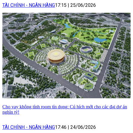
TÀI CHÍNH - NGÂN HÀNG
17:15
|
25/06/2026
Cho vay không tính room tín dụng: Cú hích mới cho các đại dự án
nghìn tỷ!
TÀI CHÍNH - NGÂN HÀNG
17:46
|
24/06/2026