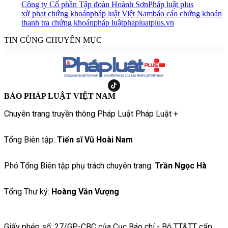
Công ty Cổ phần Tập đoàn Hoành Sơn
Pháp luật plus
xử phạt chứng khoán
pháp luật Việt Nam
báo cáo chứng khoán
thanh tra chứng khoán
pháp luật
phapluatplus.vn
TIN CÙNG CHUYÊN MỤC
BÁO PHÁP LUẬT VIỆT NAM
Chuyên trang truyền thông Pháp Luật Pháp Luật +
Tổng Biên tập:
Tiến sĩ Vũ Hoài Nam
Phó Tổng Biên tập phụ trách chuyên trang:
Trần Ngọc Hà
Tổng Thư ký:
Hoàng Văn Vượng
Giấy phép số: 27/GP-CBC của Cục Báo chí - Bộ TT&TT cấp