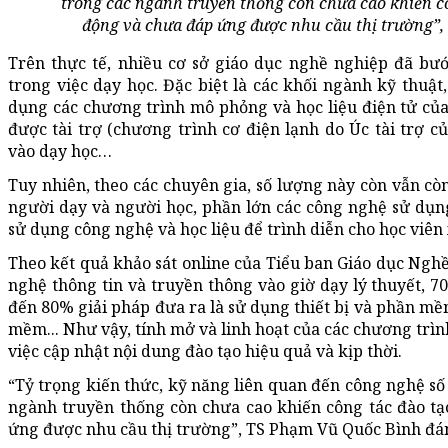
trong các ngành truyền thống còn chưa cao khiến cô
động và chưa đáp ứng được nhu cầu thị trường”,
Trên thực tế, nhiều cơ sở giáo dục nghề nghiệp đã bư
trong việc dạy học. Đặc biệt là các khối ngành kỹ thuật,
dụng các chương trình mô phỏng và học liệu điện tử của c
được tài trợ (chương trình cơ điện lạnh do Úc tài trợ
vào dạy học…
Tuy nhiên, theo các chuyên gia, số lượng này còn vẫn còn 
người dạy và người học, phần lớn các công nghệ sử dụng
sử dụng công nghệ và học liệu để trình diễn cho học viên
Theo kết quả khảo sát online của Tiểu ban Giáo dục Nghề
nghệ thông tin và truyền thông vào giờ dạy lý thuyết, 7
đến 80% giải pháp đưa ra là sử dụng thiết bị và phần mề
mềm... Như vậy, tính mở và linh hoạt của các chương trìn
việc cập nhật nội dung đào tạo hiệu quả và kịp thời.
“Tỷ trọng kiến thức, kỹ năng liên quan đến công nghệ số (I
ngành truyền thống còn chưa cao khiến công tác đào tạ
ứng được nhu cầu thị trường”, TS Phạm Vũ Quốc Bình đán