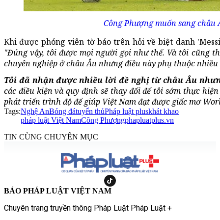
Công Phượng muốn sang châu Â
Khi được phóng viên tờ báo trên hỏi về biệt danh 'Mess
"Đúng vậy, tôi được mọi người gọi như thế. Và tôi cũng t
chuyên nghiệp ở châu Âu nhưng điều này phụ thuộc nhiều 
Tôi đã nhận được nhiều lời đề nghị từ châu Âu nhưng
các điều kiện và quy định sẽ thay đổi để tôi sớm thực hi
phát triển trình độ để giúp Việt Nam đạt được giấc mơ Wor
Tags:
Nghệ An
Bóng đá
tuyển thủ
Pháp luật plus
khát khao
pháp luật Việt Nam
Công Phượng
phapluatplus.vn
TIN CÙNG CHUYÊN MỤC
BÁO PHÁP LUẬT VIỆT NAM
Chuyên trang truyền thông Pháp Luật Pháp Luật +