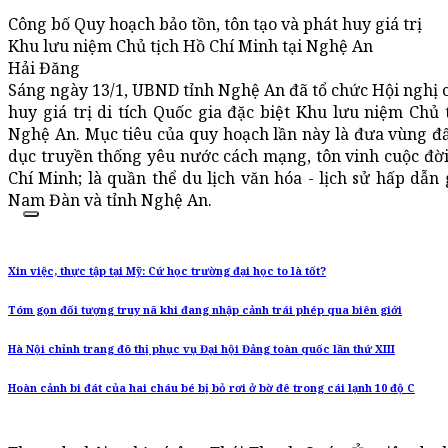
Công bố Quy hoạch bảo tồn, tôn tạo và phát huy giá trị
Khu lưu niệm Chủ tịch Hồ Chí Minh tại Nghệ An
Hải Đăng
Sáng ngày 13/1, UBND tỉnh Nghệ An đã tổ chức Hội nghị c
huy giá trị di tích Quốc gia đặc biệt Khu lưu niệm Chủ
Nghệ An. Mục tiêu của quy hoạch lần này là đưa vùng đ
dục truyền thống yêu nước cách mạng, tôn vinh cuộc đờ
Chí Minh; là quần thể du lịch văn hóa - lịch sử hấp dẫn
Nam Đàn và tỉnh Nghệ An.
Xin việc, thực tập tại Mỹ: Cứ học trường đại học to là tốt?
Tóm gọn đối tượng truy nã khi đang nhập cảnh trái phép qua biên giới
Hà Nội chỉnh trang đô thị phục vụ Đại hội Đảng toàn quốc lần thứ XIII
Hoàn cảnh bi đát của hai cháu bé bị bỏ rơi ở bờ đê trong cái lạnh 10 độ C