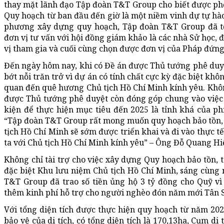
thay mặt lãnh đạo Tập đoàn T&T Group cho biết được phối
Quy hoạch từ ban đầu đến giờ là một niềm vinh dự tự hào 
phương xây dựng quy hoạch, Tập đoàn T&T Group đã tổ 
đơn vị tư vấn với hội đồng giám khảo là các nhà Sử học, 
vị tham gia và cuối cùng chọn được đơn vị của Pháp đứng
Đến ngày hôm nay, khi có Đề án được Thủ tướng phê duy
bớt nỗi trăn trở vì dự án có tính chất cực kỳ đặc biệt kh
quan đến quê hương Chủ tịch Hồ Chí Minh kính yêu. Không
được Thủ tướng phê duyệt còn đóng góp chung vào việc ph
kiện để thực hiện mục tiêu đến 2025 là tỉnh khá của phí
“Tập đoàn T&T Group rất mong muốn quy hoạch bảo tồn, tô
tịch Hồ Chí Minh sẽ sớm được triển khai và đi vào thực tế
ta với Chủ tịch Hồ Chí Minh kính yêu” – Ông Đỗ Quang Hi
Không chỉ tài trợ cho việc xây dựng Quy hoạch bảo tồn, tô
đặc biệt Khu lưu niệm Chủ tịch Hồ Chí Minh, sáng cùng
T&T Group đã trao số tiền ủng hộ 3 tỷ đồng cho Quỹ v
thêm kinh phí hỗ trợ cho người nghèo đón năm mới Tân 
Với tổng diện tích được thực hiện quy hoạch từ năm 20
bảo vệ của di tích, có tổng diện tích là 170,13ha, Cụm di