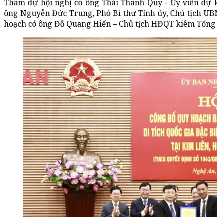
Tham dự hội nghị có ông Thái Thanh Quý - Ủy viên dự 
ông Nguyễn Đức Trung, Phó Bí thư Tỉnh ủy, Chủ tịch UBND
hoạch có ông Đỗ Quang Hiển – Chủ tịch HĐQT kiêm Tổng