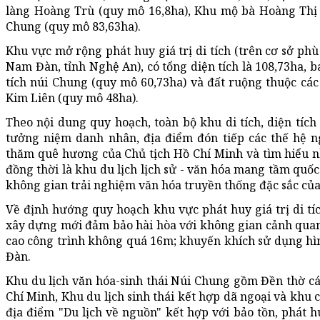
làng Hoàng Trù (quy mô 16,8ha), Khu mộ bà Hoàng Thị 
Chung (quy mô 83,63ha).
Khu vực mở rộng phát huy giá trị di tích (trên cơ sở p
Nam Đàn, tỉnh Nghệ An), có tổng diện tích là 108,73ha,
tích núi Chung (quy mô 60,73ha) và đất ruộng thuộc cá
Kim Liên (quy mô 48ha).
Theo nội dung quy hoạch, toàn bộ khu di tích, diện tí
tưởng niệm danh nhân, địa điểm đón tiếp các thế hệ 
thăm quê hương của Chủ tịch Hồ Chí Minh và tìm hiểu n
đồng thời là khu du lịch lịch sử - văn hóa mang tầm quốc 
không gian trải nghiệm văn hóa truyền thống đặc sắc củ
Về định hướng quy hoạch khu vực phát huy giá trị di tíc
xây dựng mới đảm bảo hài hòa với không gian cảnh quan 
cao công trình không quá 16m; khuyến khích sử dụng hì
Đàn.
Khu du lịch văn hóa-sinh thái Núi Chung gồm Đền thờ các
Chí Minh, Khu du lịch sinh thái kết hợp dã ngoại và khu
địa điểm "Du lịch về nguồn" kết hợp với bảo tồn, phát h