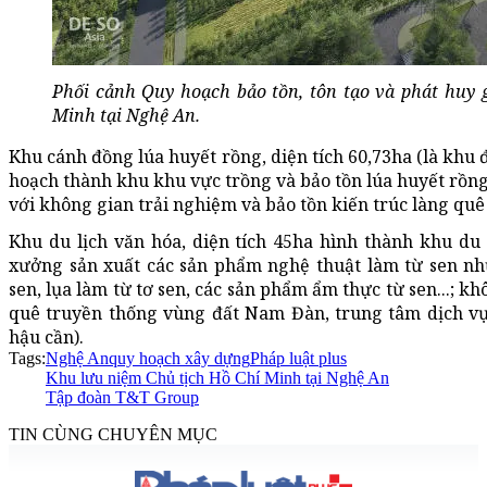
Phối cảnh Quy hoạch bảo tồn, tôn tạo và phát huy g
Minh tại Nghệ An.
Khu cánh đồng lúa huyết rồng, diện tích 60,73ha (là khu
hoạch thành khu khu vực trồng và bảo tồn lúa huyết rồng,
với không gian trải nghiệm và bảo tồn kiến trúc làng quê
Khu du lịch văn hóa, diện tích 45ha hình thành khu du 
xưởng sản xuất các sản phẩm nghệ thuật làm từ sen như 
sen, lụa làm từ tơ sen, các sản phẩm ẩm thực từ sen...; k
quê truyền thống vùng đất Nam Đàn, trung tâm dịch vụ 
hậu cần).
Tags:
Nghệ An
quy hoạch xây dựng
Pháp luật plus
Khu lưu niệm Chủ tịch Hồ Chí Minh tại Nghệ An
Tập đoàn T&T Group
TIN CÙNG CHUYÊN MỤC