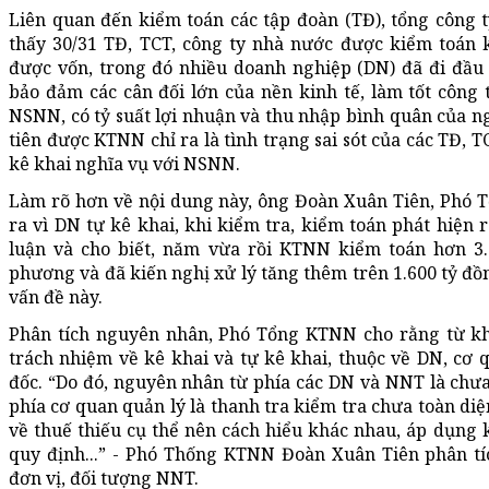
Liên quan đến kiểm toán các tập đoàn (TĐ), tổng công 
thấy 30/31 TĐ, TCT, công ty nhà nước được kiểm toán k
được vốn, trong đó nhiều doanh nghiệp (DN) đã đi đầu
bảo đảm các cân đối lớn của nền kinh tế, làm tốt công 
NSNN, có tỷ suất lợi nhuận và thu nhập bình quân của ng
tiên được KTNN chỉ ra là tình trạng sai sót của các TĐ, 
kê khai nghĩa vụ với NSNN.
Làm rõ hơn về nội dung này, ông Đoàn Xuân Tiên, Phó T
ra vì DN tự kê khai, khi kiểm tra, kiểm toán phát hiện
luận và cho biết, năm vừa rồi KTNN kiểm toán hơn 3
phương và đã kiến nghị xử lý tăng thêm trên 1.600 tỷ đồ
vấn đề này.
Phân tích nguyên nhân, Phó Tổng KTNN cho rằng từ khi
trách nhiệm về kê khai và tự kê khai, thuộc về DN, cơ 
đốc. “Do đó, nguyên nhân từ phía các DN và NNT là chưa 
phía cơ quan quản lý là thanh tra kiểm tra chưa toàn diện
về thuế thiếu cụ thể nên cách hiểu khác nhau, áp dụng k
quy định...” - Phó Thống KTNN Đoàn Xuân Tiên phân tí
đơn vị, đối tượng NNT.