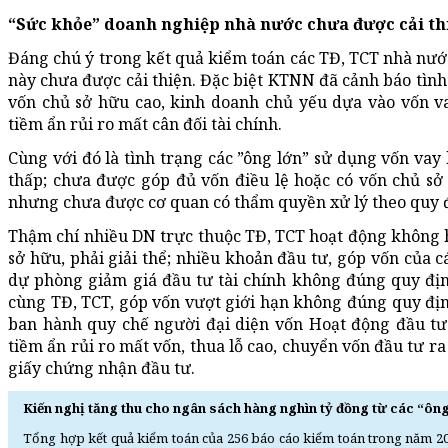
“Sức khỏe” doanh nghiệp nhà nước chưa được cải th
Đáng chú ý trong kết quả kiểm toán các TĐ, TCT nhà nước
này chưa được cải thiện. Đặc biệt KTNN đã cảnh báo tình 
vốn chủ sở hữu cao, kinh doanh chủ yếu dựa vào vốn va
tiềm ẩn rủi ro mất cân đối tài chính.
Cùng với đó là tình trạng các ”ông lớn” sử dụng vốn vay
thấp; chưa được góp đủ vốn điều lệ hoặc có vốn chủ sở
nhưng chưa được cơ quan có thẩm quyền xử lý theo quy 
Thậm chí nhiều DN trực thuộc TĐ, TCT hoạt động không h
sở hữu, phải giải thể; nhiều khoản đầu tư, góp vốn của cá
dự phòng giảm giá đầu tư tài chính không đúng quy địn
cùng TĐ, TCT, góp vốn vượt giới hạn không đúng quy địn
ban hành quy chế người đại diện vốn Hoạt động đầu tư
tiềm ẩn rủi ro mất vốn, thua lỗ cao, chuyển vốn đầu tư 
giấy chứng nhận đầu tư.
Kiến nghị tăng thu cho ngân sách hàng nghìn tỷ đồng từ các “ôn
Tổng hợp kết quả kiểm toán của 256 báo cáo kiểm toán trong năm 2