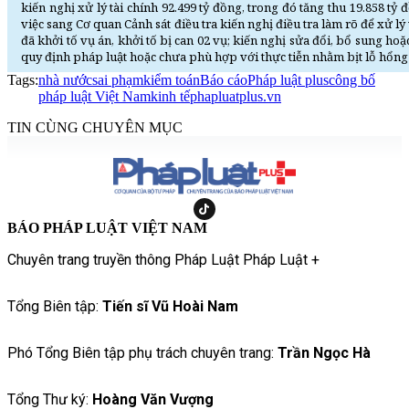
kiến nghị xử lý tài chính 92.499 tỷ đồng, trong đó tăng thu 19.858 t
việc sang Cơ quan Cảnh sát điều tra kiến nghị điều tra làm rõ để xử l
đã khởi tố vụ án, khởi tố bị can 02 vụ; kiến nghị sửa đổi, bổ sung h
quy định pháp luật hoặc chưa phù hợp với thực tiễn nhằm bịt lỗ hổng về
Tags:
nhà nước
sai phạm
kiểm toán
Báo cáo
Pháp luật plus
công bố
pháp luật Việt Nam
kinh tế
phapluatplus.vn
TIN CÙNG CHUYÊN MỤC
BÁO PHÁP LUẬT VIỆT NAM
Chuyên trang truyền thông Pháp Luật Pháp Luật +
Tổng Biên tập:
Tiến sĩ Vũ Hoài Nam
Phó Tổng Biên tập phụ trách chuyên trang:
Trần Ngọc Hà
Tổng Thư ký:
Hoàng Văn Vượng