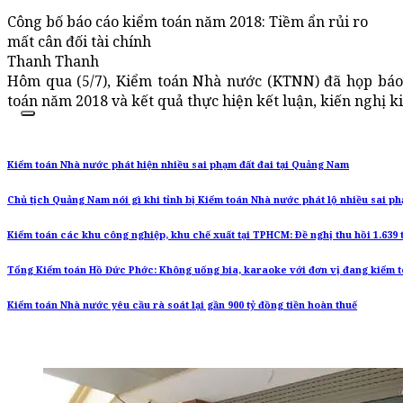
Công bố báo cáo kiểm toán năm 2018: Tiềm ẩn rủi ro
mất cân đối tài chính
Thanh Thanh
Hôm qua (5/7), Kiểm toán Nhà nước (KTNN) đã họp báo
toán năm 2018 và kết quả thực hiện kết luận, kiến nghị 
Kiểm toán Nhà nước phát hiện nhiều sai phạm đất đai tại Quảng Nam
Chủ tịch Quảng Nam nói gì khi tỉnh bị Kiểm toán Nhà nước phát lộ nhiều sai ph
Kiểm toán các khu công nghiệp, khu chế xuất tại TPHCM: Ðề nghị thu hồi 1.639 
Tổng Kiểm toán Hồ Đức Phớc: Không uống bia, karaoke với đơn vị đang kiểm 
Kiểm toán Nhà nước yêu cầu rà soát lại gần 900 tỷ đồng tiền hoàn thuế