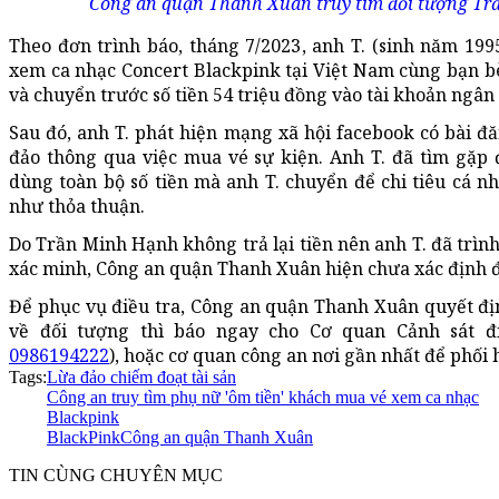
Công an quận Thanh Xuân truy tìm đối tượng Tr
Theo đơn trình báo, tháng 7/2023, anh T. (sinh năm 199
xem ca nhạc Concert Blackpink tại Việt Nam cùng bạn bè
và chuyển trước số tiền 54 triệu đồng vào tài khoản ngâ
Sau đó, anh T. phát hiện mạng xã hội facebook có bài đ
đảo thông qua việc mua vé sự kiện. Anh T. đã tìm gặp
dùng toàn bộ số tiền mà anh T. chuyển để chi tiêu cá 
như thỏa thuận.
Do Trần Minh Hạnh không trả lại tiền nên anh T. đã trìn
xác minh, Công an quận Thanh Xuân hiện chưa xác định 
Để phục vụ điều tra, Công an quận Thanh Xuân quyết định
về đối tượng thì báo ngay cho Cơ quan Cảnh sát đ
0986194222
), hoặc cơ quan công an nơi gần nhất để phối 
Tags:
Lừa đảo chiếm đoạt tài sản
Công an truy tìm phụ nữ 'ôm tiền' khách mua vé xem ca nhạc
Blackpink
BlackPink
Công an quận Thanh Xuân
TIN CÙNG CHUYÊN MỤC