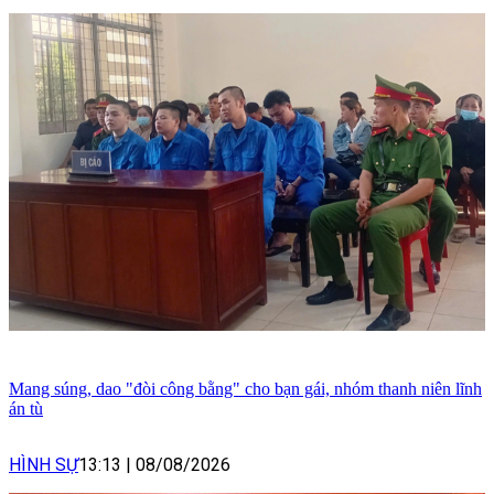
Mang súng, dao "đòi công bằng" cho bạn gái, nhóm thanh niên lĩnh
án tù
HÌNH SỰ
13:13
|
08/08/2026