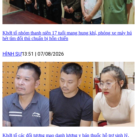
Khởi tố nhóm thanh niên 17 tuổi mang hung khí, phóng xe máy hú
hét tìm đối thủ chuẩn bị hỗn chiến
HÌNH SỰ
13:51
|
07/08/2026
Khởi tố các đối tượng mạo danh lương y bán thuốc hỗ trợ sinh lý,