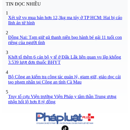
TIN ĐỌC NHIỀU
1
Xét xử vụ mua bán hơn 12,3kg ma túy ở TP HCM: Hai bị cáo
lĩnh án tử hình
2
Đồng Nai: Tạm giữ gã thanh niên bạo hành bé gái 11 tuổi con
riêng của người tình
3
Khởi tố thêm 6 cán bộ y tế ở Đắk Lắk liên quan vụ lập khống
3.539 lượt đơn thuốc BHYT
4
Bộ Công an kiểm tra công tác quản lý, giam giữ, giáo dục cải
tạo phạm nhân tại Công an tỉnh Cà Mau
5
Truy tố cựu Viện trưởng Viện Pháp y tâm thần Trung ương
nhận hối lộ hơn 8 tỷ đồng