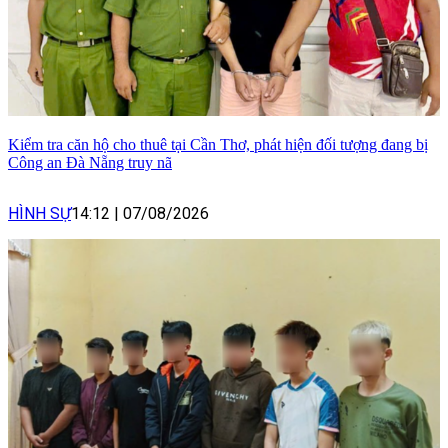
Kiểm tra căn hộ cho thuê tại Cần Thơ, phát hiện đối tượng đang bị
Công an Đà Nẵng truy nã
HÌNH SỰ
14:12
|
07/08/2026