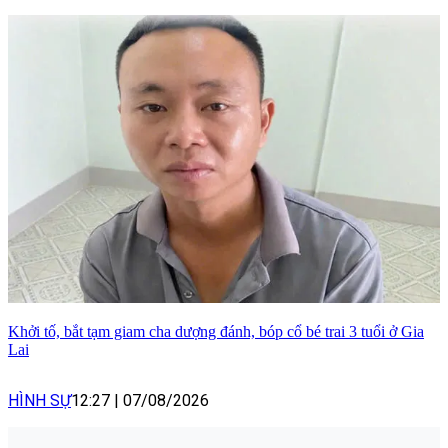
Khởi tố, bắt tạm giam cha dượng đánh, bóp cổ bé trai 3 tuổi ở Gia
Lai
HÌNH SỰ
12:27
|
07/08/2026