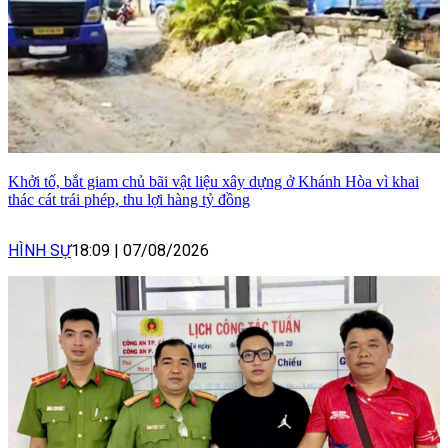
Khởi tố, bắt giam chủ bãi vật liệu xây dựng ở Khánh Hòa vì khai
thác cát trái phép, thu lợi hàng tỷ đồng
HÌNH SỰ
18:09
|
07/08/2026