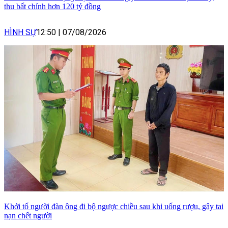
thu bất chính hơn 120 tỷ đồng
HÌNH SỰ
12:50
|
07/08/2026
Khởi tố người đàn ông đi bộ ngược chiều sau khi uống rượu, gây tai
nạn chết người