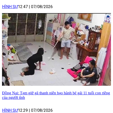
HÌNH SỰ
12:47
|
07/08/2026
Đồng Nai: Tạm giữ gã thanh niên bạo hành bé gái 11 tuổi con riêng
của người tình
HÌNH SỰ
12:29
|
07/08/2026