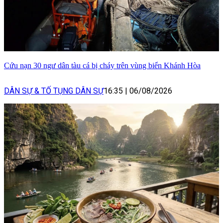
Cứu nạn 30 ngư dân tàu cá bị cháy trên vùng biển Khánh Hòa
DÂN SỰ & TỐ TỤNG DÂN SỰ
16:35
|
06/08/2026