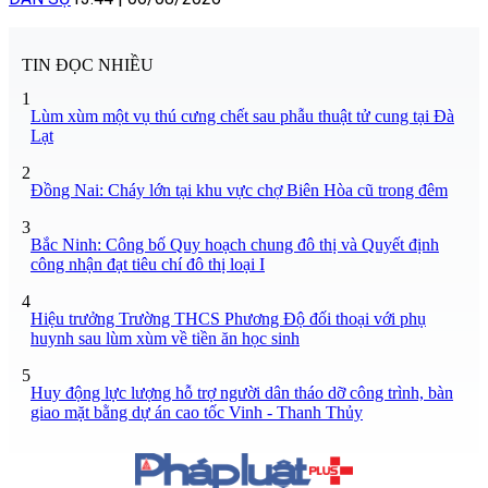
TIN ĐỌC NHIỀU
1
Lùm xùm một vụ thú cưng chết sau phẫu thuật tử cung tại Đà
Lạt
2
Đồng Nai: Cháy lớn tại khu vực chợ Biên Hòa cũ trong đêm
3
Bắc Ninh: Công bố Quy hoạch chung đô thị và Quyết định
công nhận đạt tiêu chí đô thị loại I
4
Hiệu trưởng Trường THCS Phương Độ đối thoại với phụ
huynh sau lùm xùm về tiền ăn học sinh
5
Huy động lực lượng hỗ trợ người dân tháo dỡ công trình, bàn
giao mặt bằng dự án cao tốc Vinh - Thanh Thủy