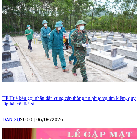
TP Huế kêu gọi nhân dân cung cấp thông tin phục vụ tìm kiếm, quy
tập hài cốt liệt sĩ
DÂN SỰ
20:00
|
06/08/2026