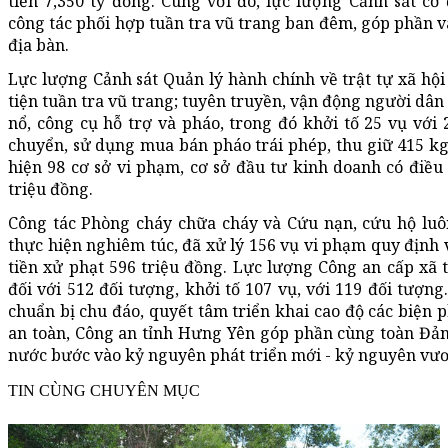
tiền 7,350 tỷ đồng. Cùng với đó, lực lượng Cảnh sát cơ
công tác phối hợp tuần tra vũ trang ban đêm, góp phần 
địa bàn.
Lực lượng Cảnh sát Quản lý hành chính về trật tự xã hộ
tiện tuần tra vũ trang; tuyên truyền, vận động người dân t
nổ, công cụ hỗ trợ và pháo, trong đó khởi tố 25 vụ với 
chuyển, sử dụng mua bán pháo trái phép, thu giữ 415 kg 
hiện 98 cơ sở vi phạm, cơ sở đầu tư kinh doanh có điều 
triệu đồng.
Công tác Phòng cháy chữa cháy và Cứu nạn, cứu hộ luô
thực hiện nghiêm túc, đã xử lý 156 vụ vi phạm quy định 
tiền xử phạt 596 triệu đồng. Lực lượng Công an cấp xã t
đối với 512 đối tượng, khởi tố 107 vụ, với 119 đối tượng
chuẩn bị chu đáo, quyết tâm triển khai cao độ các biện 
an toàn, Công an tỉnh Hưng Yên góp phần cùng toàn Đản
nước bước vào kỷ nguyên phát triển mới - kỷ nguyên vươ
TIN CÙNG CHUYÊN MỤC