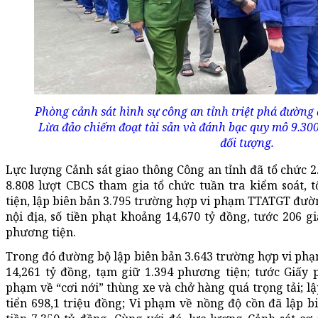
Phòng cảnh sát hình sự công an tỉnh triệt phá đường
Lừa đảo chiếm đoạt tài sản và đánh bạc quy mô 9.300 
đối tượng.
Lực lượng Cảnh sát giao thông Công an tỉnh đã tổ chức 2.
8.808 lượt CBCS tham gia tổ chức tuần tra kiểm soát, 
tiện, lập biên bản 3.795 trường hợp vi phạm TTATGT đườ
nội địa, số tiền phạt khoảng 14,670 tỷ đồng, tước 206 g
phương tiện.
Trong đó đường bộ lập biên bản 3.643 trường hợp vi phạm
14,261 tỷ đồng, tạm giữ 1.394 phương tiện; tước Giấy 
phạm về “cơi nới” thùng xe và chở hàng quá trọng tải; l
tiển 698,1 triệu đồng; Vi phạm về nồng độ cồn đã lập b