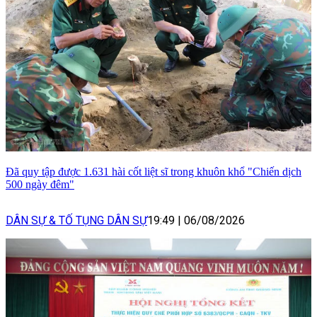
Đã quy tập được 1.631 hài cốt liệt sĩ trong khuôn khổ "Chiến dịch
500 ngày đêm"
DÂN SỰ & TỐ TỤNG DÂN SỰ
19:49
|
06/08/2026