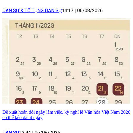
DÂN SỰ & TỐ TỤNG DÂN SỰ
14:17
|
06/08/2026
Đề xuất hoán đổi ngày làm việc, kỳ nghỉ lễ Văn hóa Việt Nam 2026
có thể kéo dài 4 ngày
DÂN SỰ
13:44
|
06/08/2026