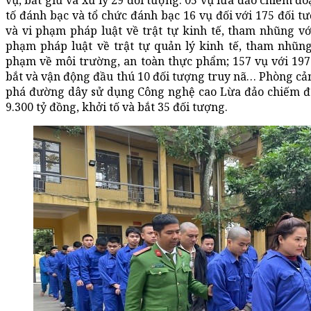
vụ, bắt giữ và xử lý 29 đối tượng. 05 vụ lừa đảo chiếm đoạ
tố đánh bạc và tổ chức đánh bạc 16 vụ đối với 175 đối t
và vi phạm pháp luật về trật tự kinh tế, tham nhũng vớ
phạm pháp luật về trật tự quản lý kinh tế, tham nhũng
phạm về môi trường, an toàn thực phẩm; 157 vụ với 197
bắt và vận động đầu thú 10 đối tượng truy nã… Phòng cảnh
phá đường dây sử dụng Công nghệ cao Lừa đảo chiếm đo
9.300 tỷ đồng, khởi tố và bắt 35 đối tượng.