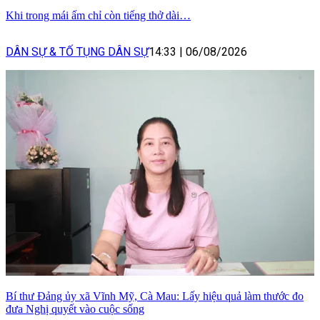
Khi trong mái ấm chỉ còn tiếng thở dài…
DÂN SỰ & TỐ TỤNG DÂN SỰ
14:33
|
06/08/2026
Bí thư Đảng ủy xã Vĩnh Mỹ, Cà Mau: Lấy hiệu quả làm thước đo
đưa Nghị quyết vào cuộc sống