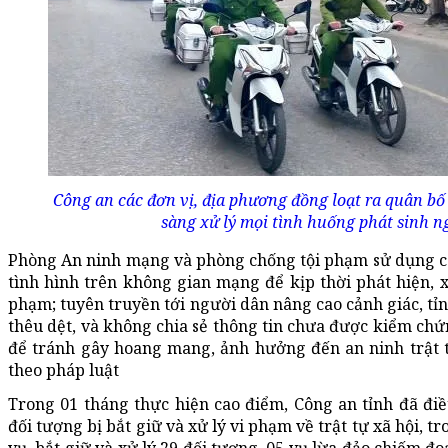
Công an các đơn vị, địa phương đồng loạt ra quân bố 
sàng xử lý mọi tình huống phát sinh ng
Phòng An ninh mạng và phòng chống tội phạm sử dụng c
tình hình trên không gian mạng để kịp thời phát hiện, 
phạm; tuyên truyền tới người dân nâng cao cảnh giác, tỉn
thêu dệt, và không chia sẻ thông tin chưa được kiểm chứn
để tránh gây hoang mang, ảnh hưởng đến an ninh trật t
theo pháp luật
Trong 01 tháng thực hiện cao điểm, Công an tỉnh đã đi
đối tượng bị bắt giữ và xử lý vi phạm về trật tự xã hội, t