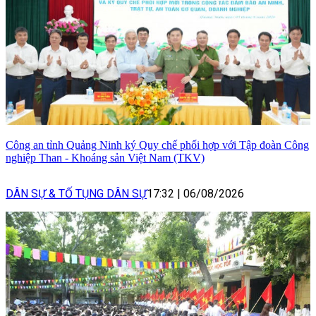
Công an tỉnh Quảng Ninh ký Quy chế phối hợp với Tập đoàn Công
nghiệp Than - Khoáng sản Việt Nam (TKV)
DÂN SỰ & TỐ TỤNG DÂN SỰ
17:32
|
06/08/2026