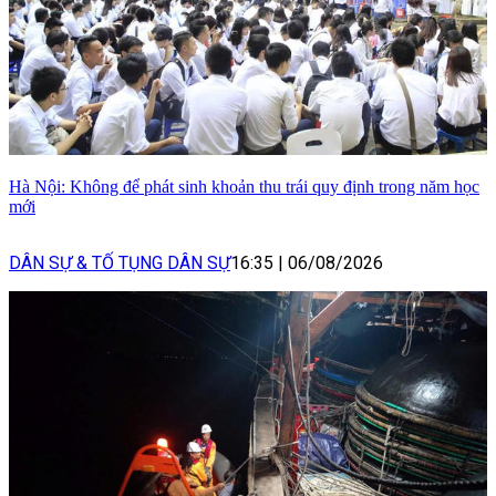
Hà Nội: Không để phát sinh khoản thu trái quy định trong năm học
mới
DÂN SỰ & TỐ TỤNG DÂN SỰ
16:35
|
06/08/2026