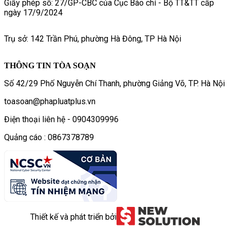
Giấy phép số: 27/GP-CBC của Cục Báo chí - Bộ TT&TT cấp
ngày 17/9/2024
Trụ sở: 142 Trần Phú, phường Hà Đông, TP Hà Nội
THÔNG TIN TÒA SOẠN
Số 42/29 Phố Nguyễn Chí Thanh, phường Giảng Võ, TP. Hà Nội
toasoan@phapluatplus.vn
Điện thoại liên hệ - 0904309996
Quảng cáo : 0867378789
Thiết kế và phát triển bởi