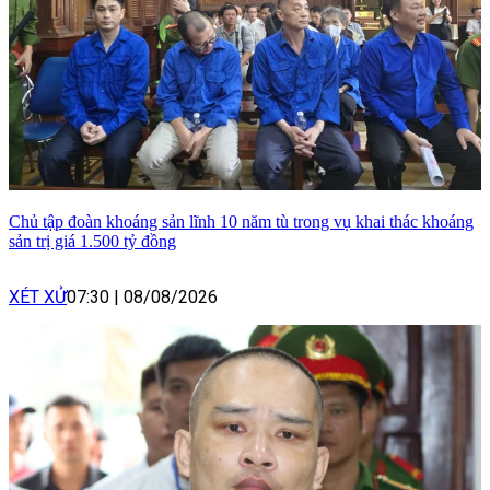
Chủ tập đoàn khoáng sản lĩnh 10 năm tù trong vụ khai thác khoáng
sản trị giá 1.500 tỷ đồng
XÉT XỬ
07:30
|
08/08/2026