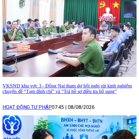
VKSND khu vực 3 - Đồng Nai tham dự hội nghị rút kinh nghiệm
chuyên đề “Tạm đình chỉ” và “Trả hồ sơ điều tra bổ sung”
HOẠT ĐỘNG TƯ PHÁP
07:45
|
08/08/2026