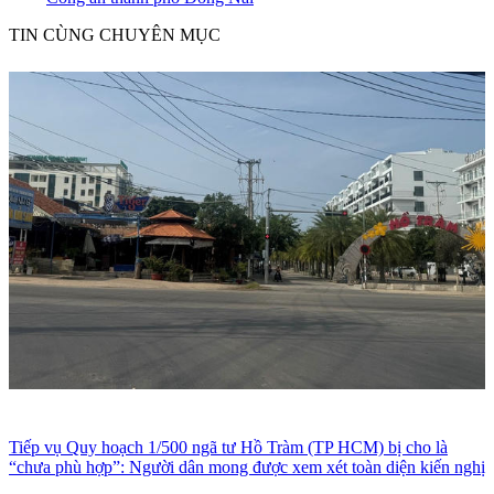
TIN CÙNG CHUYÊN MỤC
Tiếp vụ Quy hoạch 1/500 ngã tư Hồ Tràm (TP HCM) bị cho là
“chưa phù hợp”: Người dân mong được xem xét toàn diện kiến nghị