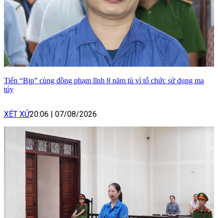
Tiến “Bịp” cùng đồng phạm lĩnh 8 năm tù vì tổ chức sử dụng ma
túy
XÉT XỬ
20:06
|
07/08/2026