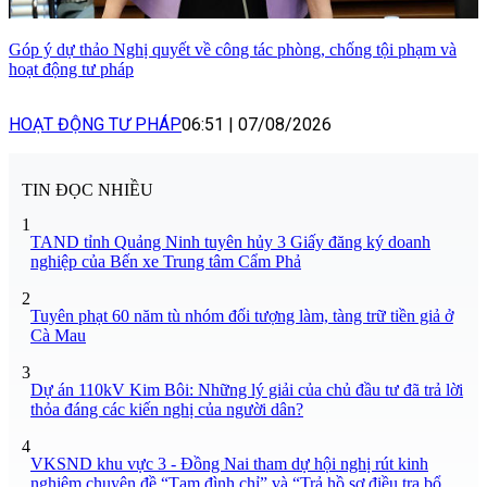
Góp ý dự thảo Nghị quyết về công tác phòng, chống tội phạm và
hoạt động tư pháp
HOẠT ĐỘNG TƯ PHÁP
06:51
|
07/08/2026
TIN ĐỌC NHIỀU
1
TAND tỉnh Quảng Ninh tuyên hủy 3 Giấy đăng ký doanh
nghiệp của Bến xe Trung tâm Cẩm Phả
2
Tuyên phạt 60 năm tù nhóm đối tượng làm, tàng trữ tiền giả ở
Cà Mau
3
Dự án 110kV Kim Bôi: Những lý giải của chủ đầu tư đã trả lời
thỏa đáng các kiến nghị của người dân?
4
VKSND khu vực 3 - Đồng Nai tham dự hội nghị rút kinh
nghiệm chuyên đề “Tạm đình chỉ” và “Trả hồ sơ điều tra bổ