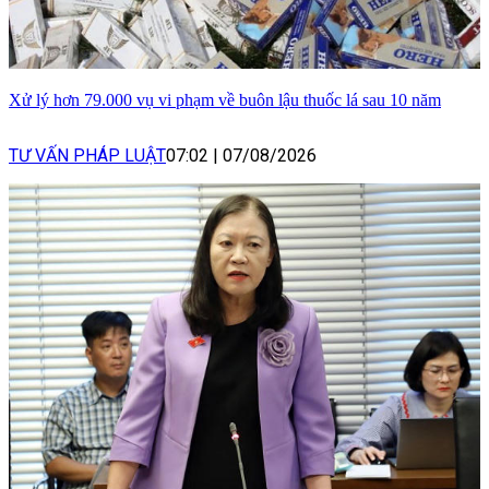
Xử lý hơn 79.000 vụ vi phạm về buôn lậu thuốc lá sau 10 năm
TƯ VẤN PHÁP LUẬT
07:02
|
07/08/2026