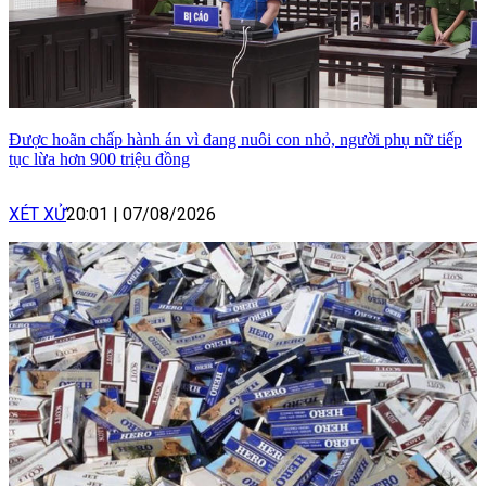
Được hoãn chấp hành án vì đang nuôi con nhỏ, người phụ nữ tiếp
tục lừa hơn 900 triệu đồng
XÉT XỬ
20:01
|
07/08/2026