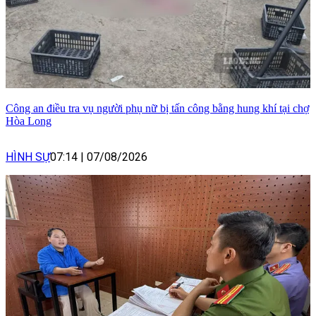
Công an điều tra vụ người phụ nữ bị tấn công bằng hung khí tại chợ
Hòa Long
HÌNH SỰ
07:14
|
07/08/2026