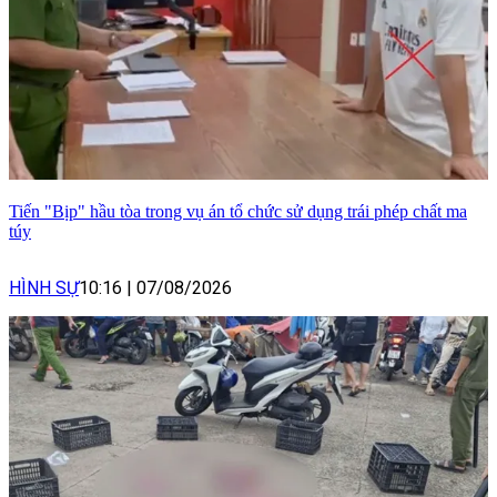
Tiến "Bịp" hầu tòa trong vụ án tổ chức sử dụng trái phép chất ma
túy
HÌNH SỰ
10:16
|
07/08/2026