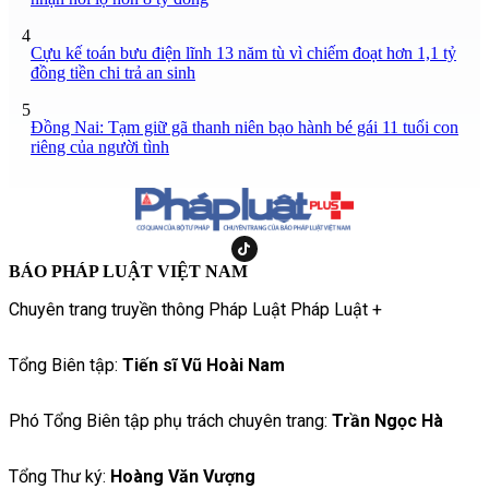
4
Cựu kế toán bưu điện lĩnh 13 năm tù vì chiếm đoạt hơn 1,1 tỷ
đồng tiền chi trả an sinh
5
Đồng Nai: Tạm giữ gã thanh niên bạo hành bé gái 11 tuổi con
riêng của người tình
BÁO PHÁP LUẬT VIỆT NAM
Chuyên trang truyền thông Pháp Luật Pháp Luật +
Tổng Biên tập:
Tiến sĩ Vũ Hoài Nam
Phó Tổng Biên tập phụ trách chuyên trang:
Trần Ngọc Hà
Tổng Thư ký:
Hoàng Văn Vượng