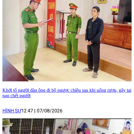
Khởi tố người đàn ông đi bộ ngược chiều sau khi uống rượu, gây tai
nạn chết người
HÌNH SỰ
12:47
|
07/08/2026