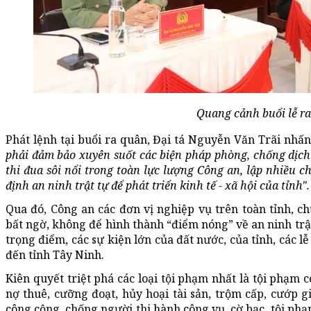
Quang cảnh buổi lễ ra
Phát lệnh tại buổi ra quân, Đại tá Nguyễn Văn Trãi nh
phải đảm bảo xuyên suốt các biện pháp phòng, chống dịch
thi đua sôi nổi trong toàn lực lượng Công an, lập nhiều c
định an ninh trật tự để phát triển kinh tế - xã hội của tỉnh".
Qua đó, Công an các đơn vị nghiệp vụ trên toàn tỉnh, c
bất ngờ, không để hình thành “điểm nóng” về an ninh trật
trọng điểm, các sự kiện lớn của đất nước, của tỉnh, các 
đến tỉnh Tây Ninh.
Kiên quyết triệt phá các loại tội phạm nhất là tội phạm c
nợ thuê, cưỡng đoạt, hủy hoại tài sản, trộm cấp, cướp giậ
công cộng, chống người thi hành công vụ, cờ bạc, tội ph