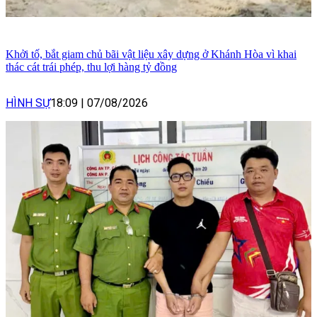
Khởi tố, bắt giam chủ bãi vật liệu xây dựng ở Khánh Hòa vì khai
thác cát trái phép, thu lợi hàng tỷ đồng
HÌNH SỰ
18:09
|
07/08/2026