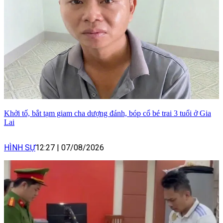
Khởi tố, bắt tạm giam cha dượng đánh, bóp cổ bé trai 3 tuổi ở Gia
Lai
HÌNH SỰ
12:27
|
07/08/2026