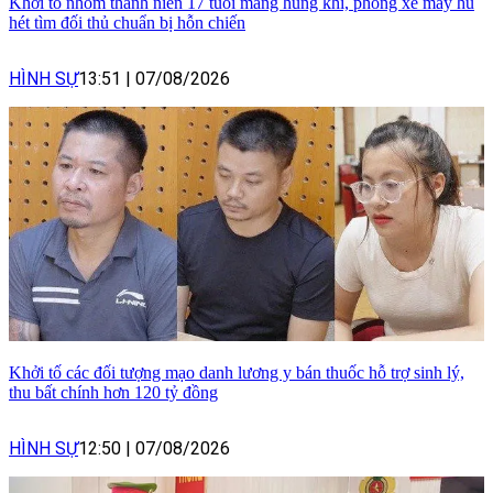
Khởi tố nhóm thanh niên 17 tuổi mang hung khí, phóng xe máy hú
hét tìm đối thủ chuẩn bị hỗn chiến
HÌNH SỰ
13:51
|
07/08/2026
Khởi tố các đối tượng mạo danh lương y bán thuốc hỗ trợ sinh lý,
thu bất chính hơn 120 tỷ đồng
HÌNH SỰ
12:50
|
07/08/2026