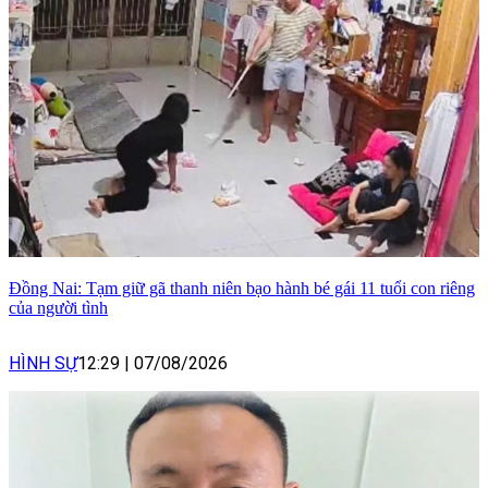
Đồng Nai: Tạm giữ gã thanh niên bạo hành bé gái 11 tuổi con riêng
của người tình
HÌNH SỰ
12:29
|
07/08/2026