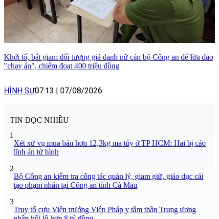
Khởi tố, bắt giam đối tượng giả danh nữ cán bộ Công an để lừa đảo
"chạy án", chiếm đoạt 400 triệu đồng
HÌNH SỰ
07:13
|
07/08/2026
TIN ĐỌC NHIỀU
1
Xét xử vụ mua bán hơn 12,3kg ma túy ở TP HCM: Hai bị cáo
lĩnh án tử hình
2
Bộ Công an kiểm tra công tác quản lý, giam giữ, giáo dục cải
tạo phạm nhân tại Công an tỉnh Cà Mau
3
Truy tố cựu Viện trưởng Viện Pháp y tâm thần Trung ương
nhận hối lộ hơn 8 tỷ đồng