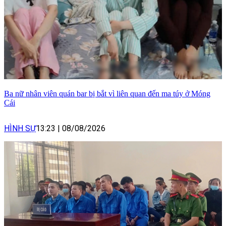
Ba nữ nhân viên quán bar bị bắt vì liên quan đến ma túy ở Móng
Cái
HÌNH SỰ
13:23
|
08/08/2026