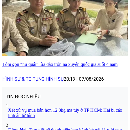
Tóm gọn “nữ quái” lừa đảo trốn nã xuyên quốc gia suốt 4 năm
HÌNH SỰ & TỐ TỤNG HÌNH SỰ
20:13
|
07/08/2026
TIN ĐỌC NHIỀU
1
Xét xử vụ mua bán hơn 12,3kg ma túy ở TP HCM: Hai bị cáo
lĩnh án tử hình
2
Đồng Nai: Tạm giữ gã thanh niên bạo hành bé gái 11 tuổi con