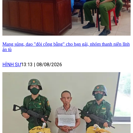
Mang súng, dao "đòi công bằng" cho bạn gái, nhóm thanh niên lĩnh
án tù
HÌNH SỰ
13:13
|
08/08/2026