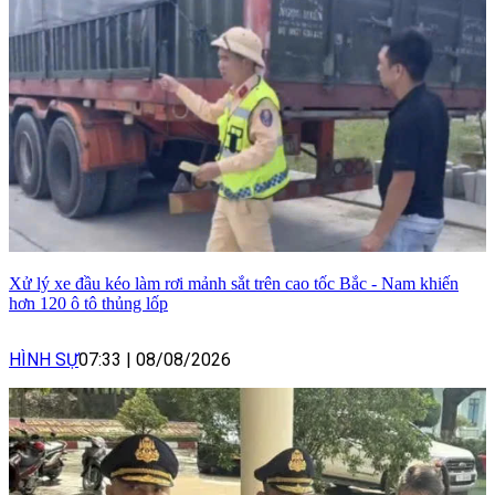
Xử lý xe đầu kéo làm rơi mảnh sắt trên cao tốc Bắc - Nam khiến
hơn 120 ô tô thủng lốp
HÌNH SỰ
07:33
|
08/08/2026