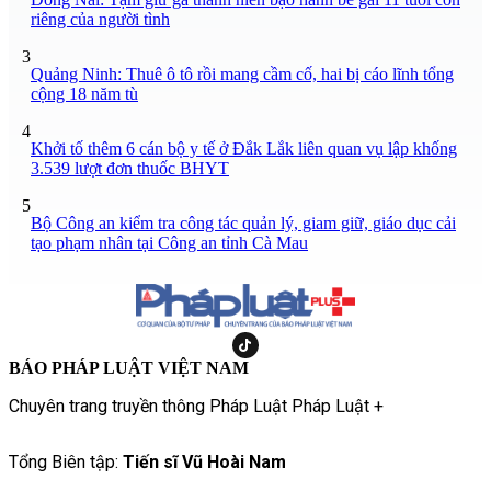
riêng của người tình
3
Quảng Ninh: Thuê ô tô rồi mang cầm cố, hai bị cáo lĩnh tổng
cộng 18 năm tù
4
Khởi tố thêm 6 cán bộ y tế ở Đắk Lắk liên quan vụ lập khống
3.539 lượt đơn thuốc BHYT
5
Bộ Công an kiểm tra công tác quản lý, giam giữ, giáo dục cải
tạo phạm nhân tại Công an tỉnh Cà Mau
BÁO PHÁP LUẬT VIỆT NAM
Chuyên trang truyền thông Pháp Luật Pháp Luật +
Tổng Biên tập:
Tiến sĩ Vũ Hoài Nam