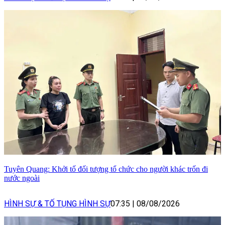
Tuyên Quang: Khởi tố đối tượng tổ chức cho người khác trốn đi
nước ngoài
HÌNH SỰ & TỐ TỤNG HÌNH SỰ
07:35
|
08/08/2026