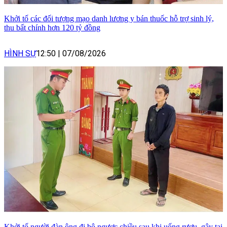
Khởi tố các đối tượng mạo danh lương y bán thuốc hỗ trợ sinh lý,
thu bất chính hơn 120 tỷ đồng
HÌNH SỰ
12:50
|
07/08/2026
Khởi tố người đàn ông đi bộ ngược chiều sau khi uống rượu, gây tai