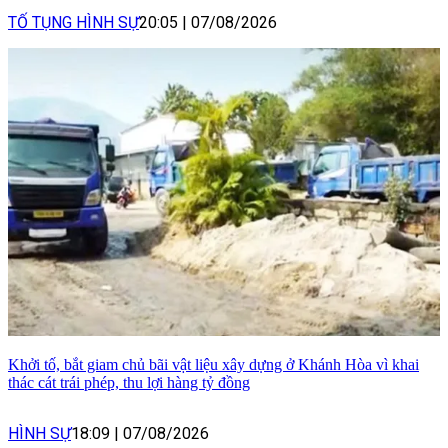
TỐ TỤNG HÌNH SỰ
20:05
|
07/08/2026
Khởi tố, bắt giam chủ bãi vật liệu xây dựng ở Khánh Hòa vì khai
thác cát trái phép, thu lợi hàng tỷ đồng
HÌNH SỰ
18:09
|
07/08/2026