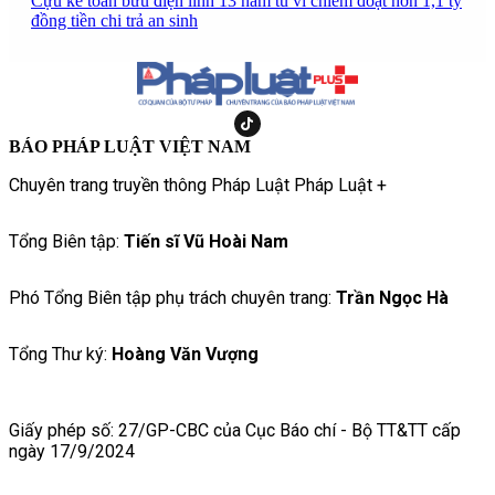
Cựu kế toán bưu điện lĩnh 13 năm tù vì chiếm đoạt hơn 1,1 tỷ
đồng tiền chi trả an sinh
BÁO PHÁP LUẬT VIỆT NAM
Chuyên trang truyền thông Pháp Luật Pháp Luật +
Tổng Biên tập:
Tiến sĩ Vũ Hoài Nam
Phó Tổng Biên tập phụ trách chuyên trang:
Trần Ngọc Hà
Tổng Thư ký:
Hoàng Văn Vượng
Giấy phép số: 27/GP-CBC của Cục Báo chí - Bộ TT&TT cấp
ngày 17/9/2024