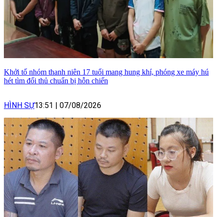
Khởi tố nhóm thanh niên 17 tuổi mang hung khí, phóng xe máy hú
hét tìm đối thủ chuẩn bị hỗn chiến
HÌNH SỰ
13:51
|
07/08/2026