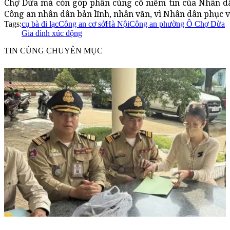
Chợ Dừa mà còn góp phần củng cố niềm tin của Nhân dân
Công an nhân dân bản lĩnh, nhân văn, vì Nhân dân phục 
Tags:
cụ bà đi lạc
Công an cơ sở
Hà Nội
Công an phường Ô Chợ Dừa
Gia đình xúc động
TIN CÙNG CHUYÊN MỤC