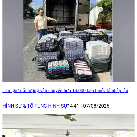
Tạm giữ đối tượng vận chuyển hơn 14.000 bao thuốc lá nhập lậu
HÌNH SỰ & TỐ TỤNG HÌNH SỰ
14:41
|
07/08/2026