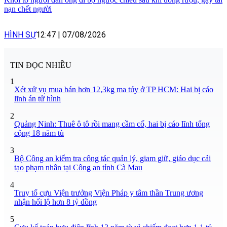
nạn chết người
HÌNH SỰ
12:47
|
07/08/2026
TIN ĐỌC NHIỀU
1
Xét xử vụ mua bán hơn 12,3kg ma túy ở TP HCM: Hai bị cáo
lĩnh án tử hình
2
Quảng Ninh: Thuê ô tô rồi mang cầm cố, hai bị cáo lĩnh tổng
cộng 18 năm tù
3
Bộ Công an kiểm tra công tác quản lý, giam giữ, giáo dục cải
tạo phạm nhân tại Công an tỉnh Cà Mau
4
Truy tố cựu Viện trưởng Viện Pháp y tâm thần Trung ương
nhận hối lộ hơn 8 tỷ đồng
5