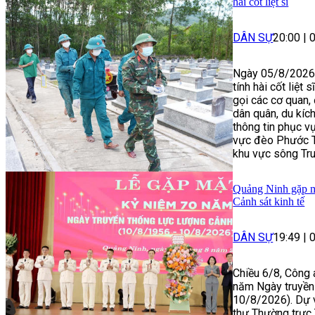
hài cốt liệt sĩ
DÂN SỰ
20:00
|
Ngày 05/8/2026, 
tính hài cốt liệ
gọi các cơ quan, 
dân quân, du kích
thông tin phục vụ
vực đèo Phước T
khu vực sông Tru
Quảng Ninh gặp m
Cảnh sát kinh tế
DÂN SỰ
19:49
|
Chiều 6/8, Công 
năm Ngày truyền 
10/8/2026). Dự v
thư Thường trực 