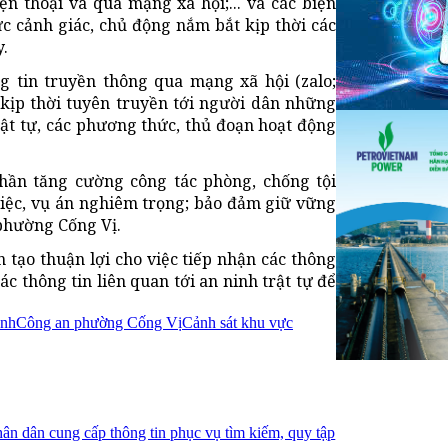
ện thoại và qua mạng xã hội;... và các biện
 cảnh giác, chủ động nắm bắt kịp thời các
.
 tin truyền thông qua mạng xã hội (zalo;
 kịp thời tuyên truyền tới người dân những
trật tự, các phương thức, thủ đoạn hoạt động
phần tăng cường công tác phòng, chống tội
việc, vụ án nghiêm trọng; bảo đảm giữ vững
 phường Cống Vị.
 tạo thuận lợi cho việc tiếp nhận các thông
ác thông tin liên quan tới an ninh trật tự để
ánh
Công an phường Cống Vị
Cảnh sát khu vực
ân dân cung cấp thông tin phục vụ tìm kiếm, quy tập