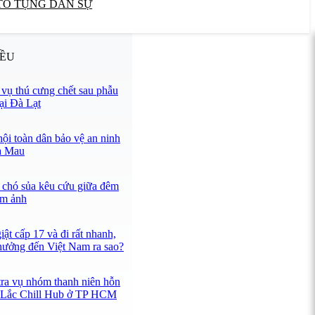
TỐ TỤNG DÂN SỰ
IỀU
ụ thú cưng chết sau phẫu
tại Đà Lạt
hội toàn dân bảo vệ an ninh
à Mau
 chó sủa kêu cứu giữa đêm
ám ảnh
ật cấp 17 và đi rất nhanh,
hưởng đến Việt Nam ra sao?
tra vụ nhóm thanh niên hỗn
n Lắc Chill Hub ở TP HCM