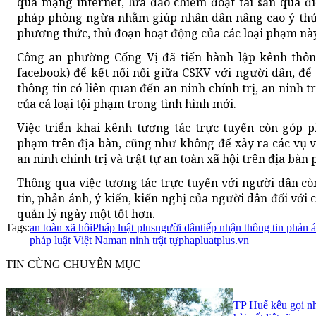
qua mạng internet, lừa đảo chiếm đoạt tài sản qua đi
pháp phòng ngừa nhằm giúp nhân dân nâng cao ý thức
phương thức, thủ đoạn hoạt động của các loại phạm này
Công an phường Cống Vị đã tiến hành lập kênh thông
facebook) để kết nối nối giữa CSKV với người dân, để
thông tin có liên quan đến an ninh chính trị, an ninh 
của cá loại tội phạm trong tình hình mới.
Việc triển khai kênh tương tác trực tuyến còn góp 
phạm trên địa bàn, cũng như không để xảy ra các vụ 
an ninh chính trị và trật tự an toàn xã hội trên địa bàn
Thông qua việc tương tác trực tuyến với người dân còn
tin, phản ánh, ý kiến, kiến nghị của người dân đối với c
quản lý ngày một tốt hơn.
Tags:
an toàn xã hôi
Pháp luật plus
người dân
tiếp nhận thông tin phản 
pháp luật Việt Nam
an ninh trật tự
phapluatplus.vn
TIN CÙNG CHUYÊN MỤC
TP Huế kêu gọi nh