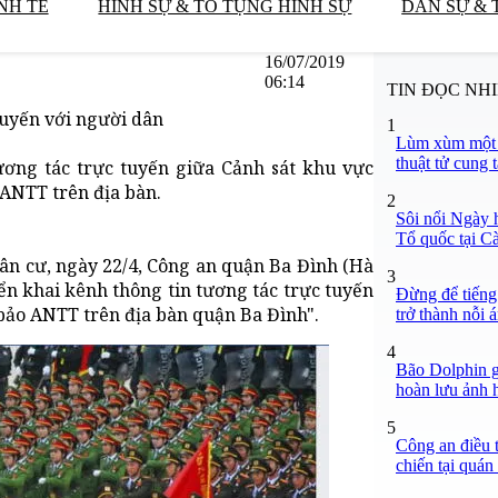
NH TẾ
HÌNH SỰ & TỐ TỤNG HÌNH SỰ
DÂN SỰ & 
16/07/2019
06:14
TIN ĐỌC NH
tuyến với người dân
1
Lùm xùm một v
thuật tử cung 
ương tác trực tuyến giữa Cảnh sát khu vực
ANTT trên địa bàn.
2
Sôi nổi Ngày 
Tổ quốc tại C
ân cư, ngày 22/4, Công an quận Ba Đình (Hà
3
n khai kênh thông tin tương tác trực tuyến
Đừng để tiếng
ảo ANTT trên địa bàn quận Ba Đình".
trở thành nỗi 
4
Bão Dolphin gi
hoàn lưu ảnh 
5
Công an điều 
chiến tại quá