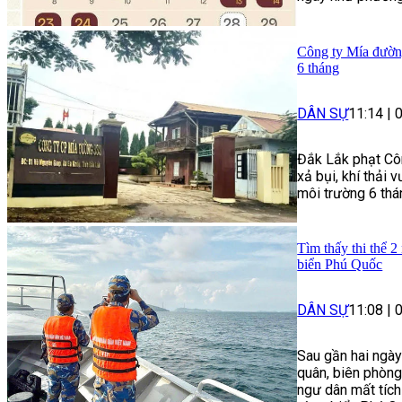
Công ty Mía đường
6 tháng
DÂN SỰ
11:14
|
Đắk Lắk phạt Côn
xả bụi, khí thải
môi trường 6 thá
Tìm thấy thi thể 2
biển Phú Quốc
DÂN SỰ
11:08
|
Sau gần hai ngày
quân, biên phòng
ngư dân mất tích