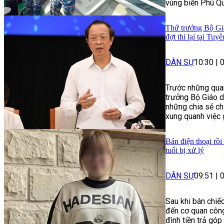
vùng biển Phú Qu
Thứ trưởng Bộ Giá
đợt thi lại tại Tu
DÂN SỰ
10:30
|
Trước những quan
trưởng Bộ Giáo 
những chia sẻ ch
xung quanh việc 
Bán điện thoại rồi
tuổi bị xử lý
DÂN SỰ
09:51
|
Sau khi bán chiế
đến cơ quan công
đình tiền trả góp