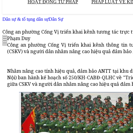
HOẠT ĐỘNG TƯ PHÁP
PHÁP LUẬT VỀ KI
Dân sự & tố tụng dân sự
Dân Sự
Công an phường Cống Vị triển khai kênh tương tác trực 
Phạm Duy
Công an phường Cống Vị triển khai kênh thông tin t
(CSKV) và người dân nhằm nâng cao hiệu quả đảm bảo 
Nhằm nâng cao tính hiệu quả, đảm bảo ANTT tại khu d
Nội) ban hành kế hoạch số 250/KH-CABĐ-QLHC về "Triể
giữa CSKV và người dân nhằm nâng cao hiệu quả đảm b