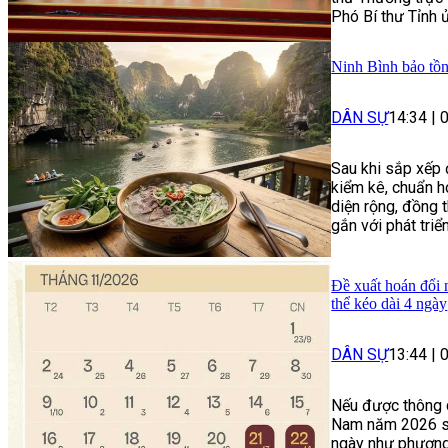
Phó Bí thư Tỉnh ủ
Ninh Bình bảo tồn
DÂN SỰ
14:34
|
Sau khi sắp xếp đ
kiểm kê, chuẩn hó
diện rộng, đồng 
gắn với phát triển
Đề xuất hoán đổi 
thể kéo dài 4 ngày
DÂN SỰ
13:44
|
Nếu được thông q
Nam năm 2026 sẽ 
ngày như phương 