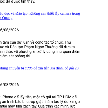
ốc đã được tìm thấy.
o dục và Đào tạo: Không cần thiết lắp camera trong
yên Quang
06/08/2026
 tâm của dư luận về công tác tổ chức, Thứ
dục và Đào tạo Phạm Ngọc Thưởng đã đưa ra
ính thức về phương án xử lý cũng như quan điểm
giám sát phòng thi.
 dựng chuyện bị cướp để xin tiền gia đình, cô gái 20
06/08/2026
c iPhone để lấy tiền, một cô gái tại TP HCM đã
 an trình báo bị cướp giật nhằm tạo lý do xin gia
 mua máy tính xách tay. Quá trình xác minh, lực