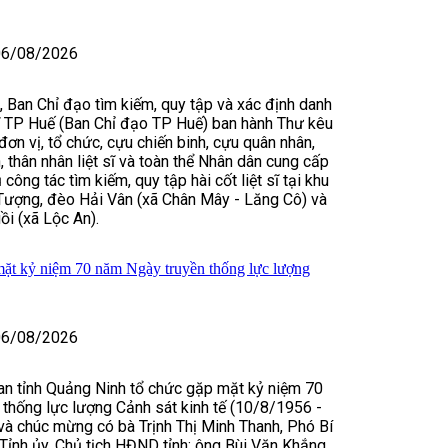
06/08/2026
Ban Chỉ đạo tìm kiếm, quy tập và xác định danh
t sĩ TP Huế (Ban Chỉ đạo TP Huế) ban hành Thư kêu
đơn vị, tổ chức, cựu chiến binh, cựu quân nhân,
, thân nhân liệt sĩ và toàn thể Nhân dân cung cấp
 công tác tìm kiếm, quy tập hài cốt liệt sĩ tại khu
ượng, đèo Hải Vân (xã Chân Mây - Lăng Cô) và
ồi (xã Lộc An).
ặt kỷ niệm 70 năm Ngày truyền thống lực lượng
06/08/2026
an tỉnh Quảng Ninh tổ chức gặp mặt kỷ niệm 70
thống lực lượng Cảnh sát kinh tế (10/8/1956 -
à chúc mừng có bà Trịnh Thị Minh Thanh, Phó Bí
Tỉnh ủy, Chủ tịch HĐND tỉnh; ông Bùi Văn Khắng,