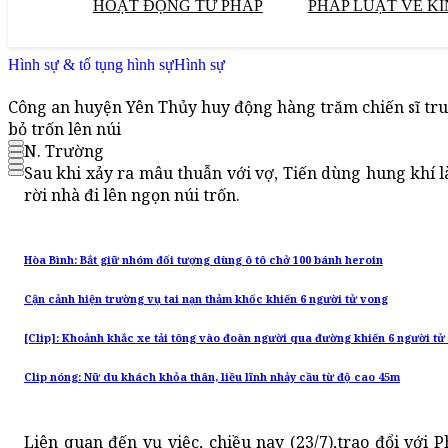
HOẠT ĐỘNG TƯ PHÁP
PHÁP LUẬT VỀ KI
Hình sự & tố tụng hình sự
Hình sự
Công an huyện Yên Thủy huy động hàng trăm chiến sĩ tru
bỏ trốn lên núi
N. Trường
Sau khi xảy ra mâu thuẫn với vợ, Tiến dùng hung khí là 
rời nhà đi lên ngọn núi trốn.
Hòa Bình: Bắt giữ nhóm đối tượng dùng ô tô chở 100 bánh heroin
Cận cảnh hiện trường vụ tai nạn thảm khốc khiến 6 người tử vong
[Clip]: Khoảnh khắc xe tải tông vào đoàn người qua đường khiến 6 người tử
Clip nóng: Nữ du khách khỏa thân, liều lĩnh nhảy cầu từ độ cao 45m
Liên quan đến vụ việc, chiều nay (23/7),trao đổi với 