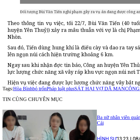
Đối tượng Bùi Văn Tiến nghi phạm gây ra vụ án đang được công an
Theo thông tin vụ việc, tối 22/7, Bùi Văn Tiến (40 tu
huyện Yên Thuỷ)) xảy ra mâu thuẫn với vợ là chị Phạm 
Nhòn.
Sau đó, Tiến dùng hung khí là điếu cày và dao ra tay sá
lên ngọn núi cách hiện trường khoảng 6 km.
Ngay sau khi nhận đợc tin báo, Công an huyện Yên Thủ
lực lượng chức năng xã vây ráp khu vực ngọn núi nơi T
Hiện vụ việc đang được lực lương chức năng vây bắt ng
Tags:
Hòa Bình
bỏ trốn
Pháp luật plus
SÁT HẠI VỢ DÃ MAN
CÔNG
TIN CÙNG CHUYÊN MỤC
Ba nữ nhân viên quán
Cái
HÌNH SỰ
13:23
|
08