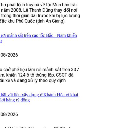
ơ phát lệnh truy nã về tội Mua bán trái
ừ năm 2008, Lê Thanh Dũng thay đổi nơi
 trong thời gian dài trước khi bị lực lượng
 đặc khu Phú Quốc (tỉnh An Giang).
rơi mảnh sắt trên cao tốc Bắc - Nam khiến
p
/08/2026
o chở phế liệu làm rơi mảnh sắt trên 337
m, khiến 124 ô tô thủng lốp. CSGT đã
 tài xế và đang xử lý theo quy định.
 bãi vật liệu xây dựng ở Khánh Hòa vì khai
u lợi hàng tỷ đồng
/08/2026