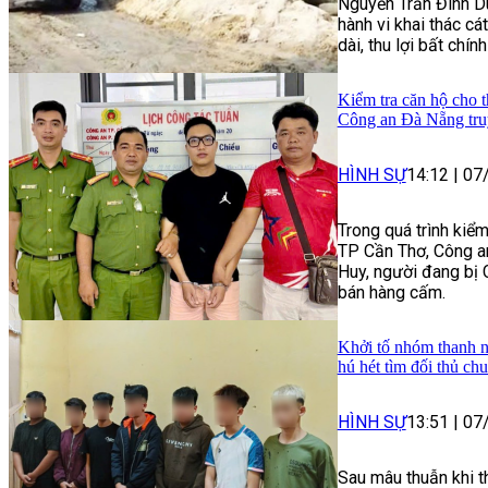
Nguyễn Trần Đình Du
hành vi khai thác cát
dài, thu lợi bất chín
Kiểm tra căn hộ cho t
Công an Đà Nẵng tru
HÌNH SỰ
14:12
|
07
Trong quá trình kiểm
TP Cần Thơ, Công a
Huy, người đang bị 
bán hàng cấm.
Khởi tố nhóm thanh n
hú hét tìm đối thủ ch
HÌNH SỰ
13:51
|
07
Sau mâu thuẫn khi t