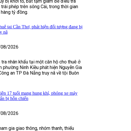
y bị khởi tố, bắt tạm giam để điều tra
 trái phép trên sông Cái, trong thời gian
h hàng tỷ đồng.
huê tại Cần Thơ, phát hiện đối tượng đang bị
y nã
/08/2026
 tra nhân khẩu tại một căn hộ cho thuê ở
n phường Ninh Kiều phát hiện Nguyễn Gia
Công an TP Đà Nẵng truy nã về tội Buôn
iên 17 tuổi mang hung khí, phóng xe máy
uẩn bị hỗn chiến
/08/2026
ham gia giao thông, nhóm thanh, thiếu