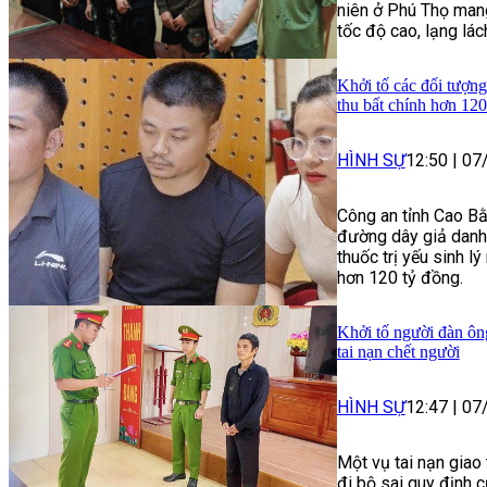
niên ở Phú Thọ mang
tốc độ cao, lạng lác
Khởi tố các đối tượng
thu bất chính hơn 120
HÌNH SỰ
12:50
|
07
Công an tỉnh Cao Bằ
đường dây giả danh 
thuốc trị yếu sinh lý
hơn 120 tỷ đồng.
Khởi tố người đàn ôn
tai nạn chết người
HÌNH SỰ
12:47
|
07
Một vụ tai nạn giao
đi bộ sai quy định 