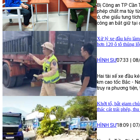
Bị Công an TP Cần Th
phép chất ma túy t
ở, che giấu tung tích
công an bắt giữ tại
Xử lý xe đầu kéo làm 
hơn 120 ô tô thủng lố
HÌNH SỰ
07:33
|
08
Hai tài xế xe đầu ké
km cao tốc Bắc - Na
truy ra phương tiện,
Khởi tố, bắt giam chủ
thác cát trái phép, th
HÌNH SỰ
18:09
|
07