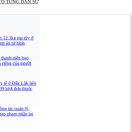
TỐ TỤNG DÂN SỰ
n 12,3kg ma túy ở
nh án tử hình
 thanh niên bạo
n riêng của người
y tế ở Đắk Lắk liên
39 lượt đơn thuốc
ông tác quản lý,
 tạo phạm nhân tại