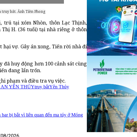
 truy bắt. Ảnh Tiền Phong
ổi, trú tại xóm Nhòn, thôn Lạc Thịnh,
Thị H. (36 tuổi) tại nhà riêng ở thôn
t hại vợ. Gây án xong, Tiến rời nhà đi
y đã huy động hơn 100 cảnh sát cùng
iến đang lẩn trốn.
hi phạm và điều tra vụ việc.
 AN YÊN THỦY
truy bắt
Yên Thủy
 bar bị bắt vì liên quan đến ma túy ở Móng
/08/2026