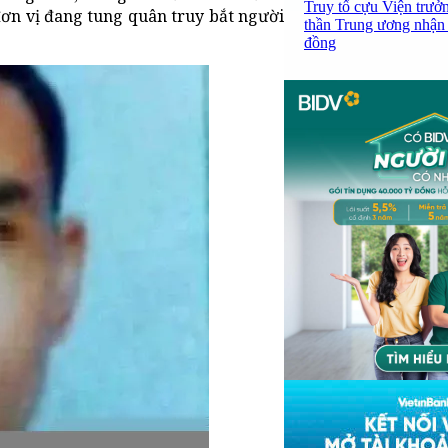
Truy tố cựu Viện trưở
ơn vị đang tung quân truy bắt người
thần Trung ương nhận 
đồng