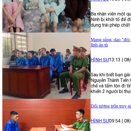
Ba nhân viên một qu
Ninh bị khởi tố để đ
dụng trái phép chất 
Mang súng, dao "đòi 
lĩnh án tù
HÌNH SỰ
13:13
|
08
Sau khi biết bạn gá
Nguyễn Thành Tiến r
chế và tấm tôn đi t
khiến 2 người bị thư
Đối tượng trốn truy n
HÌNH SỰ
09:54
|
08