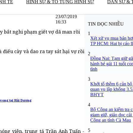
NH TẾ
HÌNH SỰ & TỐ TỤNG HÌNH SỰ
DÂN SỰ & 
23/07/2019
16:33
TIN ĐỌC NHIỀU
y bắt nghi phạm giết vợ dã man rồi
1
Xét xử vụ mua bán hơ
TP HCM: Hai bị cáo lĩ
điếu cày và dao ra tay sát hại vợ rồi
2
Đồng Nai: Tạm giữ gã
hành bé gái 11 tuổi co
tình
3
Khởi tố thêm 6 cán bộ 
quan vụ lập khống 3.5
BHYT
 vong tại Hải Dương
4
Bộ Công an kiểm tra c
giam giữ, giáo dục cải
Công an tỉnh Cà Mau
5
Phóng viên, trung tá Trần Anh Tuấn -