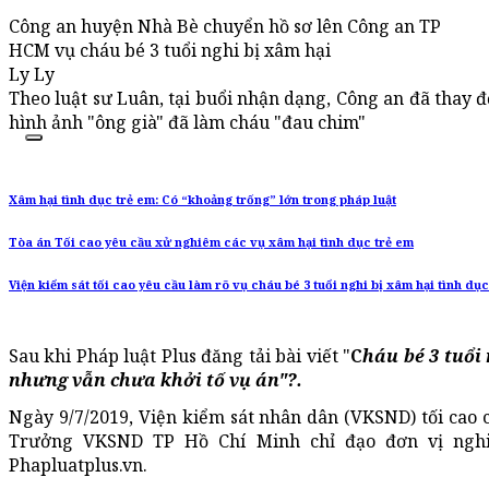
Công an huyện Nhà Bè chuyển hồ sơ lên Công an TP
HCM vụ cháu bé 3 tuổi nghi bị xâm hại
Ly Ly
Theo luật sư Luân, tại buổi nhận dạng, Công an đã thay 
hình ảnh "ông già" đã làm cháu "đau chim"
Xâm hại tình dục trẻ em: Có “khoảng trống” lớn trong pháp luật
Tòa án Tối cao yêu cầu xử nghiêm các vụ xâm hại tình dục trẻ em
Viện kiểm sát tối cao yêu cầu làm rõ vụ cháu bé 3 tuổi nghi bị xâm hại tình d
Sau khi Pháp luật Plus đăng tải bài viết "
C
háu bé 3 tuổi
nhưng vẫn chưa khởi tố vụ án"?.
Ngày 9/7/2019, Viện kiểm sát nhân dân (VKSND) tối cao
Trưởng VKSND TP Hồ Chí Minh chỉ đạo đơn vị nghiê
Phapluatplus.vn.