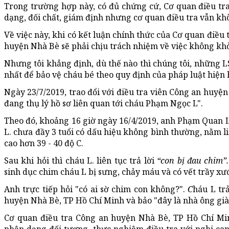
Trong trường hợp này, có đủ chứng cứ, Cơ quan điều tr
dạng, đối chất, giám định nhưng cơ quan điều tra vẫn khô
Về việc này, khi có kết luận chính thức của Cơ quan điều 
huyện Nhà Bè sẽ phải chịu trách nhiệm về việc không khở
Nhưng tôi khẳng định, dù thế nào thì chúng tôi, những L
nhất để bảo vệ cháu bé theo quy định của pháp luật hiện 
Ngày 23/7/2019, trao đổi với điều tra viên Công an huyệ
đang thụ lý hồ sơ liên quan tới cháu Phạm Ngọc L".
Theo đó, khoảng 16 giờ ngày 16/4/2019, anh Phạm Quan 
L. chưa đầy 3 tuổi có dấu hiệu không bình thường, nằm li
cao hơn 39 - 40 độ C.
Sau khi hỏi thì cháu L. liên tục trả lời
“con bị đau chim”.
sinh dục chim cháu L bị sưng, chảy máu và có vết trầy xư
Anh trực tiếp hỏi "có ai sờ chim con không?".
C
háu L tr
huyện Nhà Bè, TP Hồ Chí Minh và bảo "đây là nhà ông già
Cơ quan điều tra Công an huyện Nhà Bè, TP Hồ Chí Min