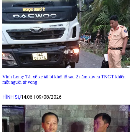
Vĩnh Long: Tài xế xe tải bị khởi tố sau 2 năm xảy ra TNGT khiến
một người tử vong
HÌNH SỰ
14:06
|
09/08/2026