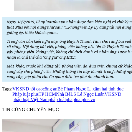
Ngày 18/7/2019, Phapluatplus.vn nhận được đơn kiến nghị có chữ ký
luật Plus với nội dung như sau: "...Phóng viên Ly Ly đăng tải nội dung
gượng ép, thiếu khách quan...
Trong văn bản kiến nghị này, ông Huỳnh Thanh Tâm cho rằng bài viết 
rõ rằng: Nội dung bài viết, phóng viên không nêu tên là Huỳnh Thanh 
vậy phóng viên không viết, không chỉ đích danh cá nhân ông Huỳnh 
nhận là chủ thể của "ông già" ông H.T.T.
Mặt khác, trước khi đăng tải, phóng viên đã dựa trên chứng cứ khá
cung cấp cho phóng viên. Những thông tin này là một trong những n
cung cấp, góp phần cho Cơ quan điều tra phá án nhanh hơn.
Tags:
VKSND tối cao
công an
Bé Phạm Ngọc L. xâm hại tình dục
Pháp luật plus
TP HCM
Nhà Bè
LS Lê Ngọc Luân
VKSND
pháp luật Việt Nam
pháp luật
phapluatplus.vn
TIN CÙNG CHUYÊN MỤC