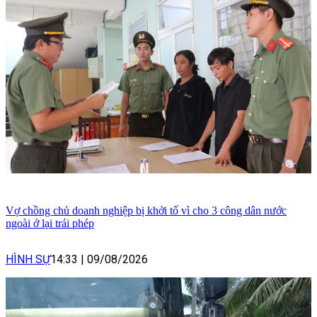
Vợ chồng chủ doanh nghiệp bị khởi tố vì cho 3 công dân nước
ngoài ở lại trái phép
HÌNH SỰ
14:33
|
09/08/2026