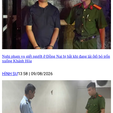
Nghi phạm vụ giết người ở Đồng Nai bị bắt khi đang lái ôtô bỏ trốn
xuống Khánh Hòa
HÌNH SỰ
13:58
|
09/08/2026