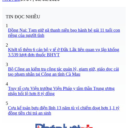
TIN ĐỌC NHIỀU
1
Đồng Nai: Tạm giữ gã thanh niên bạo hành bé gái 11 tuổi con
riêng của người tình
2
Khởi tố thêm 6 cán bộ y tế ở Đắk Lắk liên quan vụ lập khống
3.539 lượt đơn thuốc BHYT
3
Bộ Công an kiểm tra công tác quản lý, giam giữ, giáo dục cải
tạo phạm nhân tại Công an tỉnh Cà Mau
4
Truy tố cựu Viện trưởng Viện Pháp y tâm thần Trung ương
nhận hối lộ hơn 8 tỷ đồng
5
Cựu kế toán bưu điện lĩnh 13 năm tù vì chiếm đoạt hơn 1,1 tỷ
đồng tiền chi trả an sinh