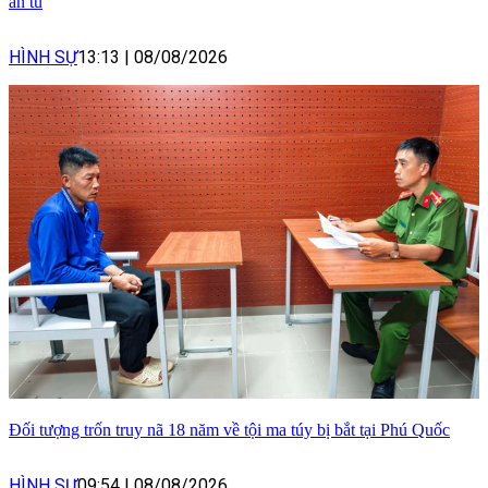
án tù
HÌNH SỰ
13:13
|
08/08/2026
Đối tượng trốn truy nã 18 năm về tội ma túy bị bắt tại Phú Quốc
HÌNH SỰ
09:54
|
08/08/2026