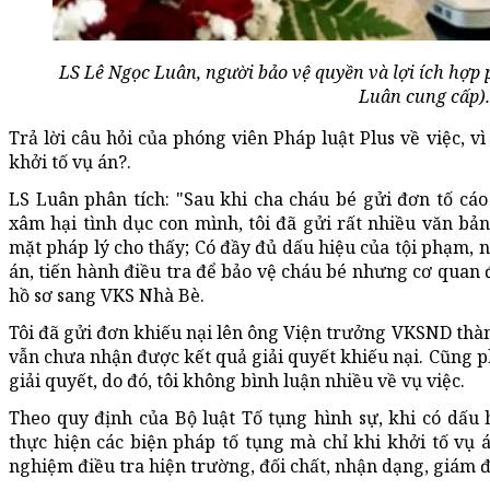
LS Lê Ngọc Luân, người bảo vệ quyền và lợi ích hợp
Luân cung cấp).
Trả lời câu hỏi của phóng viên Pháp luật Plus về việc, 
khởi tố vụ án?.
LS Luân phân tích: "Sau khi cha cháu bé gửi đơn tố cáo 
xâm hại tình dục con mình, tôi đã gửi rất nhiều văn bản
mặt pháp lý cho thấy; Có đầy đủ dấu hiệu của tội phạm, n
án, tiến hành điều tra để bảo vệ cháu bé nhưng cơ quan
hồ sơ sang VKS Nhà Bè.
Tôi đã gửi đơn khiếu nại lên ông Viện trưởng VKSND thàn
vẫn chưa nhận được kết quả giải quyết khiếu nại. Cũng ph
giải quyết, do đó, tôi không bình luận nhiều về vụ việc.
Theo quy định của Bộ luật Tố tụng hình sự, khi có dấu 
thực hiện các biện pháp tố tụng mà chỉ khi khởi tố vụ á
nghiệm điều tra hiện trường, đối chất, nhận dạng, giám đ