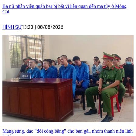
Ba nữ nhân viên quán bar bị bắt vì liên quan đến ma túy ở Móng
Cái
HÌNH SỰ
13:23
|
08/08/2026
Mang súng, dao "đòi công bằng" cho bạn gái, nhóm thanh niên lĩnh