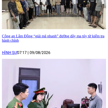
Công an Lâm Đồng “giải mã nhanh” đường dây ma túy từ kiểm tra
hành chính
HÌNH SỰ
07:17
|
09/08/2026