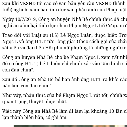
Sau khi VKSND tối cao có văn bản yêu cầu VKSND thành
tuổi) nghi bị xâm hại tình dục sau phản ánh của Pháp luật
Ngày 10/7/2019, Công an huyện Nhà Bè chính thức đã chuyể
nghi án xâm hại tình dục cháu Phạm Ngọc L tới Cơ quan 
Trao đổi với Luật sư (LS) Lê Ngọc Luân, được biết: T
Ngọc L và ông H.T.T tức "ông gia" (theo cách gọi của ch
sát viên và đại diện Hội phụ nữ phường là những người 
Công an huyện Nhà Bè cho bé Phạm Ngọc L xem rất nhiề
đó có ông H.T. T, bé L luôn chỉ chính xác vào tấm hình có
con đau chim”.
Sau đó Công an Nhà Bè bỏ hẳn ảnh ông H.T.T ra khỏi các 
nào làm con đau chim”.
Như vậy, nhận thức của bé Phạm Ngọc L rất tốt, chính xá
quan trọng, thuyết phục nhất.
Việc này Công an Nhà Bè làm đi làm lại khoảng 10 lần ch
lập thành biên bản, có ghi âm.