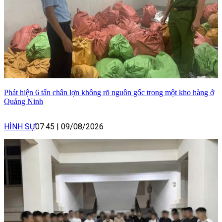
Phát hiện 6 tấn chân lợn không rõ nguồn gốc trong một kho hàng ở
Quảng Ninh
HÌNH SỰ
07:45
|
09/08/2026