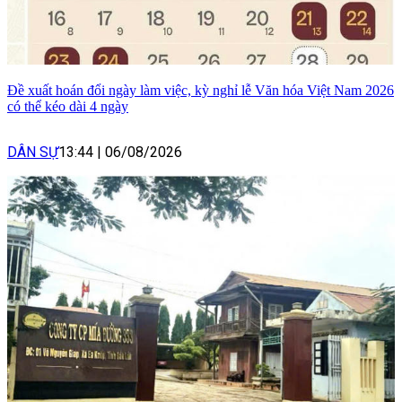
Đề xuất hoán đổi ngày làm việc, kỳ nghỉ lễ Văn hóa Việt Nam 2026
có thể kéo dài 4 ngày
DÂN SỰ
13:44
|
06/08/2026