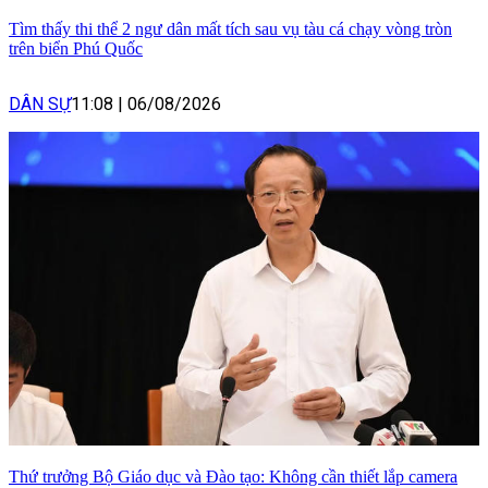
Tìm thấy thi thể 2 ngư dân mất tích sau vụ tàu cá chạy vòng tròn
trên biển Phú Quốc
DÂN SỰ
11:08
|
06/08/2026
Thứ trưởng Bộ Giáo dục và Đào tạo: Không cần thiết lắp camera