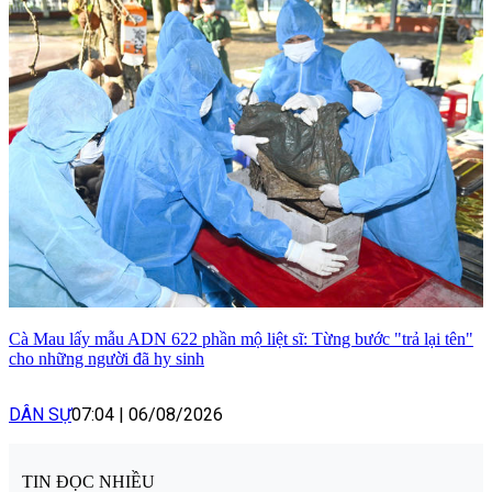
Cà Mau lấy mẫu ADN 622 phần mộ liệt sĩ: Từng bước "trả lại tên"
cho những người đã hy sinh
DÂN SỰ
07:04
|
06/08/2026
TIN ĐỌC NHIỀU