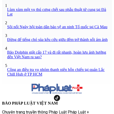
1
Lùm xùm một vụ thú cưng chết sau phẫu thuật tử cung tại Đà
Lạt
2
Sôi nổi Ngày hội toàn dân bảo vệ an ninh Tổ quốc tại Cà Mau
3
Đừng để tiếng chó sủa kêu cứu giữa đêm trở thành nỗi ám ảnh
4
Bão Dolphin giật cấp 17 và đi rất nhanh, hoàn lưu ảnh hưởng
đến Việt Nam ra sao?
5
Công an điều tra vụ nhóm thanh niên hỗn chiến tại quán Lắc
Chill Hub ở TP HCM
BÁO PHÁP LUẬT VIỆT NAM
Chuyên trang truyền thông Pháp Luật Pháp Luật +