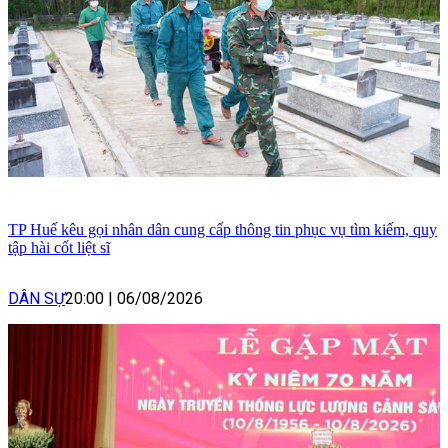
TP Huế kêu gọi nhân dân cung cấp thông tin phục vụ tìm kiếm, quy
tập hài cốt liệt sĩ
DÂN SỰ
20:00
|
06/08/2026