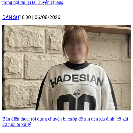
trong đợt thi lại tại Tuyên Quang
DÂN SỰ
10:30
|
06/08/2026
Bán điện thoại rồi dựng chuyện bị cướp để xin tiền gia đình, cô gái
20 tuổi bị xử lý