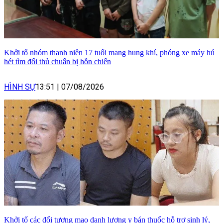
Khởi tố nhóm thanh niên 17 tuổi mang hung khí, phóng xe máy hú
hét tìm đối thủ chuẩn bị hỗn chiến
HÌNH SỰ
13:51
|
07/08/2026
Khởi tố các đối tượng mạo danh lương y bán thuốc hỗ trợ sinh lý,