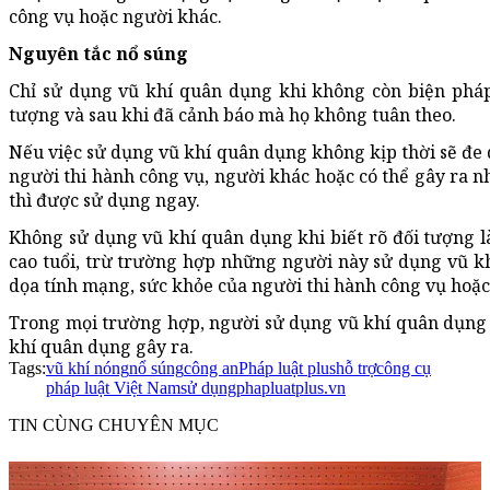
công vụ hoặc người khác.
Nguyên tắc nổ súng
Chỉ sử dụng vũ khí quân dụng khi không còn biện pháp
tượng và sau khi đã cảnh báo mà họ không tuân theo.
Nếu việc sử dụng vũ khí quân dụng không kịp thời sẽ đe dọa 
người thi hành công vụ, người khác hoặc có thể gây ra 
thì được sử dụng ngay.
Không sử dụng vũ khí quân dụng khi biết rõ đối tượng là
cao tuổi, trừ trường hợp những người này sử dụng vũ khí
dọa tính mạng, sức khỏe của người thi hành công vụ hoặ
Trong mọi trường hợp, người sử dụng vũ khí quân dụng p
khí quân dụng gây ra.
Tags:
vũ khí nóng
nổ súng
công an
Pháp luật plus
hỗ trợ
công cụ
pháp luật Việt Nam
sử dụng
phapluatplus.vn
TIN CÙNG CHUYÊN MỤC