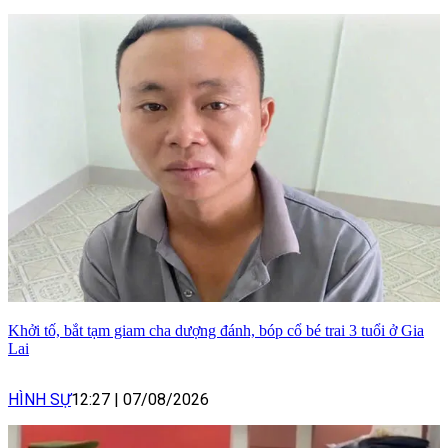
Khởi tố, bắt tạm giam cha dượng đánh, bóp cổ bé trai 3 tuổi ở Gia
Lai
HÌNH SỰ
12:27
|
07/08/2026