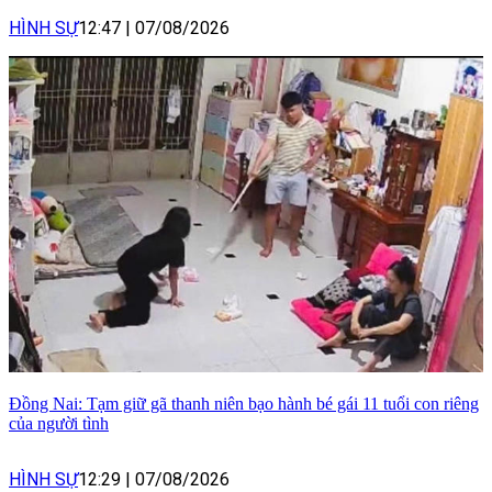
HÌNH SỰ
12:47
|
07/08/2026
Đồng Nai: Tạm giữ gã thanh niên bạo hành bé gái 11 tuổi con riêng
của người tình
HÌNH SỰ
12:29
|
07/08/2026