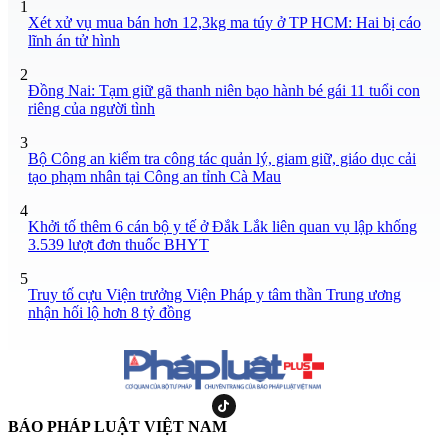
1
Xét xử vụ mua bán hơn 12,3kg ma túy ở TP HCM: Hai bị cáo
lĩnh án tử hình
2
Đồng Nai: Tạm giữ gã thanh niên bạo hành bé gái 11 tuổi con
riêng của người tình
3
Bộ Công an kiểm tra công tác quản lý, giam giữ, giáo dục cải
tạo phạm nhân tại Công an tỉnh Cà Mau
4
Khởi tố thêm 6 cán bộ y tế ở Đắk Lắk liên quan vụ lập khống
3.539 lượt đơn thuốc BHYT
5
Truy tố cựu Viện trưởng Viện Pháp y tâm thần Trung ương
nhận hối lộ hơn 8 tỷ đồng
BÁO PHÁP LUẬT VIỆT NAM