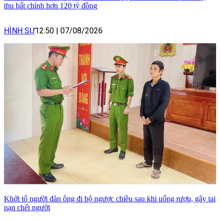
thu bất chính hơn 120 tỷ đồng
HÌNH SỰ
12:50
|
07/08/2026
Khởi tố người đàn ông đi bộ ngược chiều sau khi uống rượu, gây tai
nạn chết người