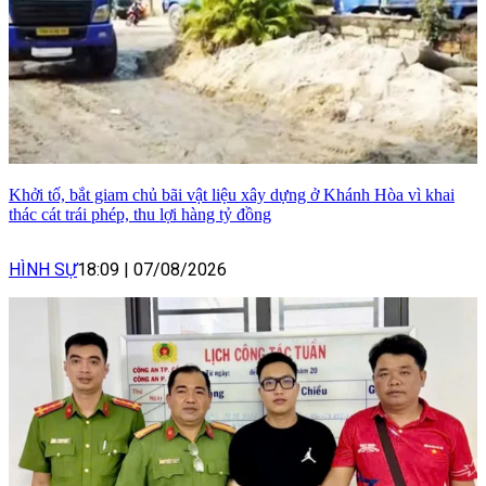
Khởi tố, bắt giam chủ bãi vật liệu xây dựng ở Khánh Hòa vì khai
thác cát trái phép, thu lợi hàng tỷ đồng
HÌNH SỰ
18:09
|
07/08/2026