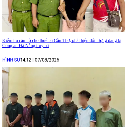
Kiểm tra căn hộ cho thuê tại Cần Thơ, phát hiện đối tượng đang bị
Công an Đà Nẵng truy nã
HÌNH SỰ
14:12
|
07/08/2026