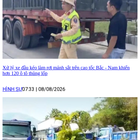
Xử lý xe đầu kéo làm rơi mảnh sắt trên cao tốc Bắc - Nam khiến
hơn 120 ô tô thủng lốp
HÌNH SỰ
07:33
|
08/08/2026