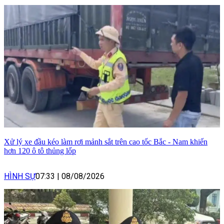
Xử lý xe đầu kéo làm rơi mảnh sắt trên cao tốc Bắc - Nam khiến
hơn 120 ô tô thủng lốp
HÌNH SỰ
07:33
|
08/08/2026