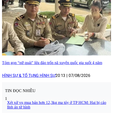
Tóm gọn “nữ quái” lừa đảo trốn nã xuyên quốc gia suốt 4 năm
HÌNH SỰ & TỐ TỤNG HÌNH SỰ
20:13
|
07/08/2026
TIN ĐỌC NHIỀU
1
Xét xử vụ mua bán hơn 12,3kg ma túy ở TP HCM: Hai bị cáo
lĩnh án tử hình