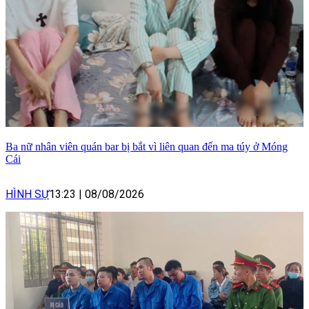
Ba nữ nhân viên quán bar bị bắt vì liên quan đến ma túy ở Móng
Cái
HÌNH SỰ
13:23
|
08/08/2026