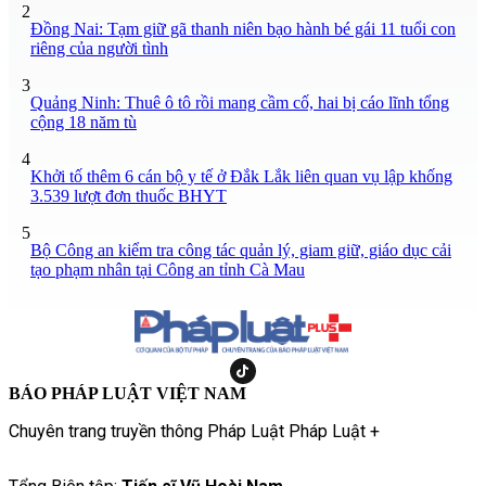
2
Đồng Nai: Tạm giữ gã thanh niên bạo hành bé gái 11 tuổi con
riêng của người tình
3
Quảng Ninh: Thuê ô tô rồi mang cầm cố, hai bị cáo lĩnh tổng
cộng 18 năm tù
4
Khởi tố thêm 6 cán bộ y tế ở Đắk Lắk liên quan vụ lập khống
3.539 lượt đơn thuốc BHYT
5
Bộ Công an kiểm tra công tác quản lý, giam giữ, giáo dục cải
tạo phạm nhân tại Công an tỉnh Cà Mau
BÁO PHÁP LUẬT VIỆT NAM
Chuyên trang truyền thông Pháp Luật Pháp Luật +