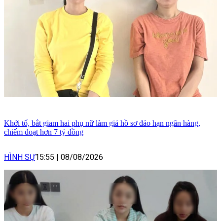
Khởi tố, bắt giam hai phụ nữ làm giả hồ sơ đáo hạn ngân hàng,
chiếm đoạt hơn 7 tỷ đồng
HÌNH SỰ
15:55
|
08/08/2026