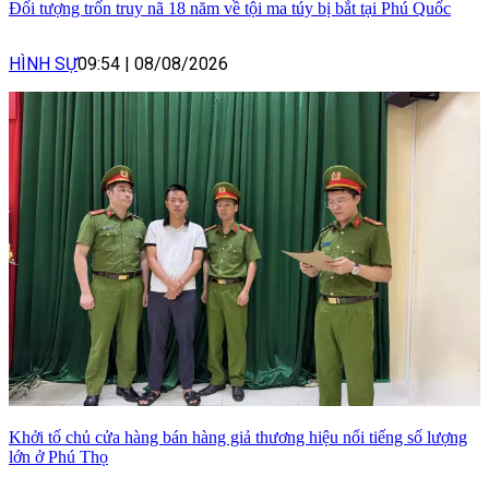
Đối tượng trốn truy nã 18 năm về tội ma túy bị bắt tại Phú Quốc
HÌNH SỰ
09:54
|
08/08/2026
Khởi tố chủ cửa hàng bán hàng giả thương hiệu nổi tiếng số lượng
lớn ở Phú Thọ