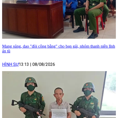
Mang súng, dao "đòi công bằng" cho bạn gái, nhóm thanh niên lĩnh
án tù
HÌNH SỰ
13:13
|
08/08/2026