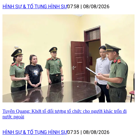
HÌNH SỰ & TỐ TỤNG HÌNH SỰ
07:58
|
08/08/2026
Tuyên Quang: Khởi tố đối tượng tổ chức cho người khác trốn đi
nước ngoài
HÌNH SỰ & TỐ TỤNG HÌNH SỰ
07:35
|
08/08/2026