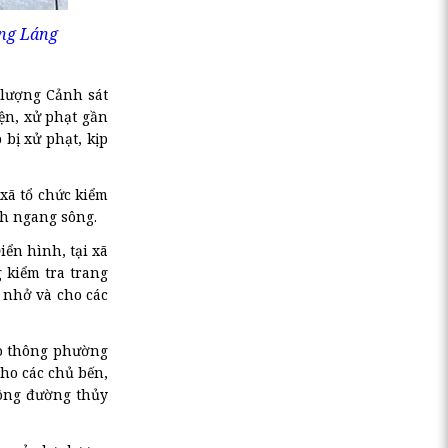
ờng Láng
 lượng Cảnh sát
iện, xử phạt gần
bị xử phạt, kịp
xã tổ chức kiểm
ch ngang sông.
iển hình, tại xã
 kiểm tra trang
c nhở và cho các
o thông phường
cho các chủ bến,
hông đường thủy