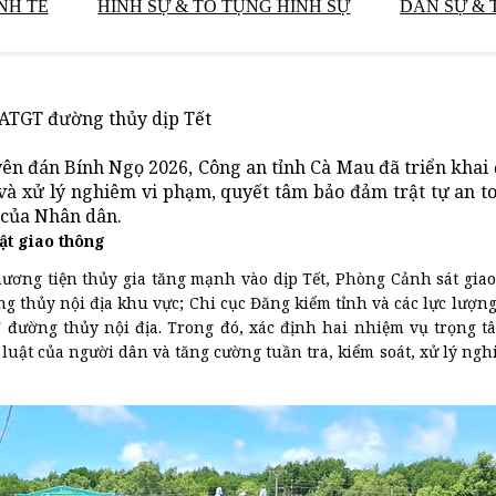
NH TẾ
HÌNH SỰ & TỐ TỤNG HÌNH SỰ
DÂN SỰ & 
TATGT đường thủy dịp Tết
yên đán Bính Ngọ 2026, Công an tỉnh Cà Mau đã triển khai
t và xử lý nghiêm vi phạm, quyết tâm bảo đảm trật tự an t
n của Nhân dân.
ật giao thông
ương tiện thủy gia tăng mạnh vào dịp Tết, Phòng Cảnh sát gia
g thủy nội địa khu vực; Chi cục Đăng kiểm tỉnh và các lực lượng
đường thủy nội địa. Trong đó, xác định hai nhiệm vụ trọng 
uật của người dân và tăng cường tuần tra, kiểm soát, xử lý ngh