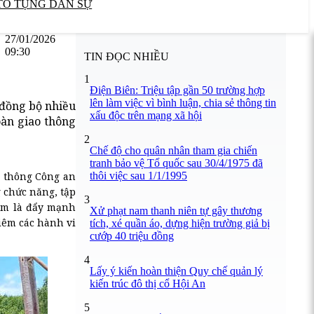
TỐ TỤNG DÂN SỰ
27/01/2026
09:30
TIN ĐỌC NHIỀU
1
Điện Biên: Triệu tập gần 50 trường hợp
lên làm việc vì bình luận, chia sẻ thông tin
 đồng bộ nhiều
xấu độc trên mạng xã hội
oàn giao thông
2
Chế độ cho quân nhân tham gia chiến
tranh bảo vệ Tổ quốc sau 30/4/1975 đã
thôi việc sau 1/1/1995
o thông Công an
 chức năng, tập
3
tâm là đẩy mạnh
Xử phạt nam thanh niên tự gây thương
iêm các hành vi
tích, xé quần áo, dựng hiện trường giả bị
cướp 40 triệu đồng
4
Lấy ý kiến hoàn thiện Quy chế quản lý
kiến trúc đô thị cổ Hội An
5