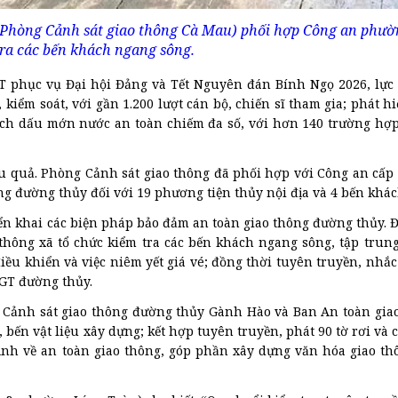
(Phòng Cảnh sát giao thông Cà Mau) phối hợp Công an phư
ra các bến khách ngang sông.
T phục vụ Đại hội Đảng và Tết Nguyên đán Bính Ngọ 2026, lực
 kiểm soát, với gần 1.200 lượt cán bộ, chiến sĩ tham gia; phát h
ch dấu mớn nước an toàn chiếm đa số, với hơn 140 trường hợp 
ệu quả. Phòng Cảnh sát giao thông đã phối hợp với Công an cấp 
ng đường thủy đối với 19 phương tiện thủy nội địa và 4 bến khá
iển khai các biện pháp bảo đảm an toàn giao thông đường thủy. Đ
hông xã tổ chức kiểm tra các bến khách ngang sông, tập trung
điều khiển và việc niêm yết giá vé; đồng thời tuyên truyền, nhắ
GT đường thủy.
 Cảnh sát giao thông đường thủy Gành Hào và Ban An toàn gia
 bến vật liệu xây dựng; kết hợp tuyên truyền, phát 90 tờ rơi và 
ịnh về an toàn giao thông, góp phần xây dựng văn hóa giao t