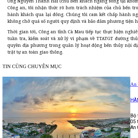
Ông Nguyễn Thanh Hải (chủ bến khách ngang sông tại khóm 3
Công an, tôi nhận thức rõ hơn trách nhiệm của chủ bến tro
hành khách qua lại đông. Chúng tôi cam kết chấp hành ngh
không chở quá số người quy định và bảo đảm phương tiện h
Thời gian tới, Công an tỉnh Cà Mau tiếp tục thực hiện nghi
tuần tra, kiểm soát và xử lý vi phạm về TTATGT đường th
quyền địa phương trong quản lý hoạt động bến thủy nội đị
trật tự an toàn giao thông.
TIN CÙNG CHUYÊN MỤC
An 
HÀ
Bộ 
05 
An 