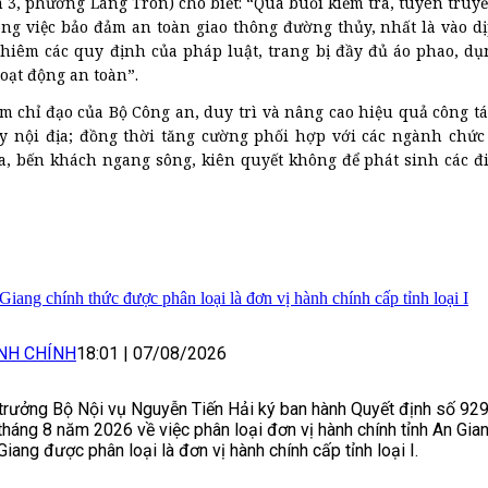
, phường Láng Tròn) cho biết: “Qua buổi kiểm tra, tuyên truyề
ng việc bảo đảm an toàn giao thông đường thủy, nhất là vào dị
iêm các quy định của pháp luật, trang bị đầy đủ áo phao, dụ
oạt động an toàn”.
êm chỉ đạo của Bộ Công an, duy trì và nâng cao hiệu quả công tá
ủy nội địa; đồng thời tăng cường phối hợp với các ngành chứ
a, bến khách ngang sông, kiên quyết không để phát sinh các đ
Giang chính thức được phân loại là đơn vị hành chính cấp tỉnh loại I
NH CHÍNH
18:01
|
07/08/2026
trưởng Bộ Nội vụ Nguyễn Tiến Hải ký ban hành Quyết định số 9
tháng 8 năm 2026 về việc phân loại đơn vị hành chính tỉnh An Gian
Giang được phân loại là đơn vị hành chính cấp tỉnh loại I.