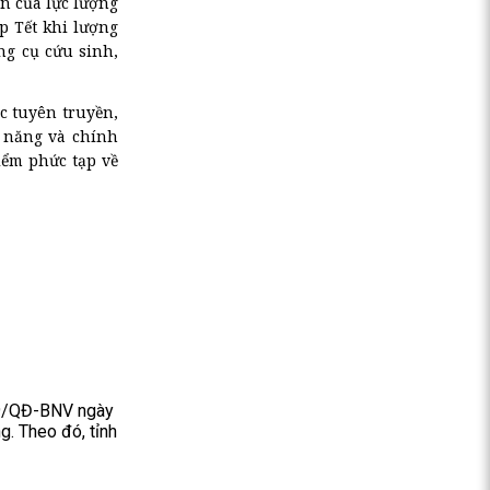
n của lực lượng
p Tết khi lượng
ng cụ cứu sinh,
c tuyên truyền,
c năng và chính
iểm phức tạp về
29/QĐ-BNV ngày
g. Theo đó, tỉnh