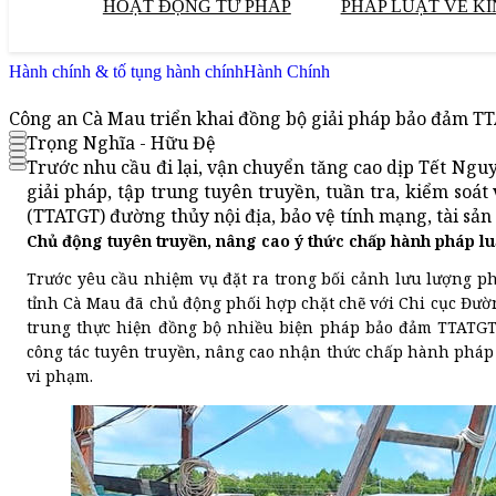
HOẠT ĐỘNG TƯ PHÁP
PHÁP LUẬT VỀ KI
Hành chính & tố tụng hành chính
Hành Chính
Công an Cà Mau triển khai đồng bộ giải pháp bảo đảm T
Trọng Nghĩa - Hữu Đệ
Trước nhu cầu đi lại, vận chuyển tăng cao dịp Tết Ngu
giải pháp, tập trung tuyên truyền, tuần tra, kiểm soá
(TTATGT) đường thủy nội địa, bảo vệ tính mạng, tài sả
Chủ động tuyên truyền, nâng cao ý thức chấp hành pháp lu
Trước yêu cầu nhiệm vụ đặt ra trong bối cảnh lưu lượng ph
tỉnh Cà Mau đã chủ động phối hợp chặt chẽ với Chi cục Đườn
trung thực hiện đồng bộ nhiều biện pháp bảo đảm TTATGT 
công tác tuyên truyền, nâng cao nhận thức chấp hành pháp l
vi phạm.