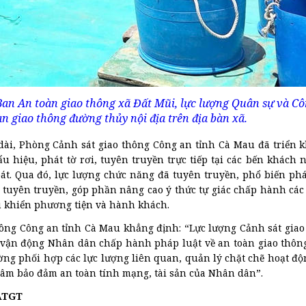
an An toàn giao thông xã Đất Mũi, lực lượng Quân sự và Cô
àn giao thông đường thủy nội địa trên địa bàn xã.
u dài, Phòng Cảnh sát giao thông Công an tỉnh Cà Mau đã triển 
u hiệu, phát tờ rơi, tuyên truyền trực tiếp tại các bến khách 
soát. Qua đó, lực lượng chức năng đã tuyên truyền, phổ biến ph
ơi tuyên truyền, góp phần nâng cao ý thức tự giác chấp hành các
u khiển phương tiện và hành khách.
ông Công an tỉnh Cà Mau khẳng định: “Lực lượng Cảnh sát giao
 vận động Nhân dân chấp hành pháp luật về an toàn giao thôn
cường phối hợp các lực lượng liên quan, quản lý chặt chẽ hoạt đ
 tâm bảo đảm an toàn tính mạng, tài sản của Nhân dân”.
TATGT