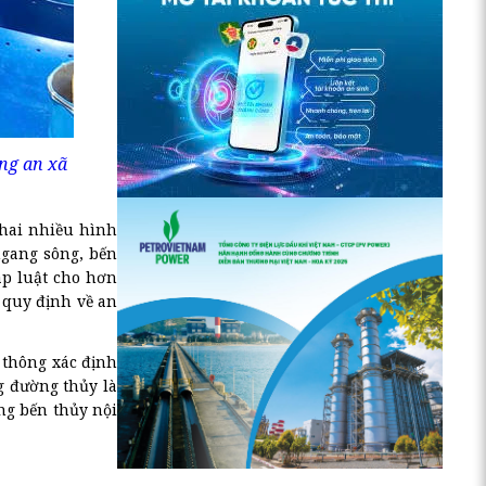
ng an xã
khai nhiều hình
ngang sông, bến
áp luật cho hơn
 quy định về an
 thông xác định
g đường thủy là
ộng bến thủy nội