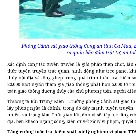
Phòng Cảnh sát giao thông Công an tỉnh Cà Mau, B
ra quân bảo đảm trật tự, an to
Xác định công tác tuyên truyền là giải pháp then chốt, lâ
thức tuyên truyền trực quan, sinh động như treo pano, khẩ
thủy nội địa và lồng ghép trong quá trình tuần tra, kiểm 
20.000 lượt người tham gia giao thông; phát hơn 5.000 tờ r
toàn giao thông đường thủy của chủ phương tiện, người điề
Thượng tá Bùi Trung Kiên - Trưởng phòng Cảnh sát giao th
lấy phòng ngừa là chính, trong đó đẩy mạnh tuyên truyền,
nhiệm vụ trọng tâm. Thời gian tới, đơn vị sẽ tiếp tục tăng 
địa, bến khách ngang sông, kiên quyết xử lý vi phạm, quyết
Tăng cường tuần tra, kiểm soát, xử lý nghiêm vi phạm T