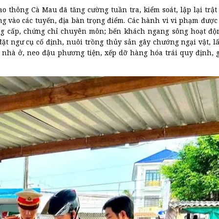
o thông Cà Mau đã tăng cường tuần tra, kiểm soát, lập lại trật
ng vào các tuyến, địa bàn trọng điểm. Các hành vi vi phạm được
ằng cấp, chứng chỉ chuyên môn; bến khách ngang sông hoạt đ
đặt ngư cụ cố định, nuôi trồng thủy sản gây chướng ngại vật, l
g nhà ở, neo đậu phương tiện, xếp dỡ hàng hóa trái quy định, g