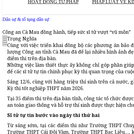
HOẠT ĐỘNG TƯ PHÁP
PHÁP LUẬT VỀ KI
Dân sự & tố tụng dân sự
Công an Cà Mau đồng hành, tiếp sức sĩ tử vượt “vũ môn”
Trọng Nghĩa
Cùng với việc triển khai đồng bộ các phương án bảo đ
lượng Công an tỉnh Cà Mau đã để lại nhiều hình ảnh đẹp
điểm thi trên địa bàn.
Những việc làm thiết thực ấy không chỉ góp phần giúp 
để các sĩ tử tự tin chinh phục kỳ thi quan trọng của cuộc
Sáng 12/6, cùng với hàng triệu thí sinh trên cả nước, 
Kỳ thi tốt nghiệp THPT năm 2026.
Tại 35 điểm thi trên địa bàn tỉnh, công tác tổ chức đượ
an toàn giao thông và hỗ trợ thí sinh được thực hiện ch
Sĩ tử tự tin bước vào ngày thi thứ hai
Từ sáng sớm, tại các điểm thi như Trường THPT Ch
Trường THPT Cái Đôi Vàm, Trường THPT Bạc Liêu…, khô