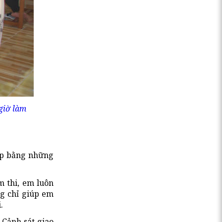
giờ làm
đẹp bằng những
m thi, em luôn
ng chỉ giúp em
.
 Cảnh sát giao