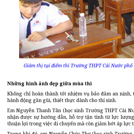
Giám thị tại điểm thi Trường THPT Cái Nước phổ b
Những hình ảnh đẹp giữa mùa thi
Không chỉ hoàn thành tốt nhiệm vụ bảo đảm an ninh, t
hành động gần gũi, thiết thực dành cho thí sinh.
Em Nguyễn Thanh Tân (học sinh Trường THPT Cái Nước)
nhận được sự hướng dẫn, hỗ trợ tận tình từ lực lượn
thuận lợi trong việc di chuyển mà còn giảm bớt áp lực tâ
Trong khi đó, em Nguyễn Chúc Thơ (học sinh Trường T