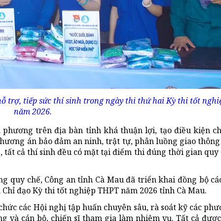
trợ, tiếp sức thí sinh trong ngày thi thứ hai Kỳ thi tốt ng
năm 2026.
ịa phương trên địa bàn tỉnh khá thuận lợi, tạo điều kiện ch
phương án bảo đảm an ninh, trật tự, phân luồng giao thông
 tất cả thí sinh đều có mặt tại điểm thi đúng thời gian quy
ng quy chế, Công an tỉnh Cà Mau đã triển khai đồng bộ cá
n Chỉ đạo Kỳ thi tốt nghiệp THPT năm 2026 tỉnh Cà Mau.
chức các Hội nghị tập huấn chuyên sâu, rà soát kỹ các phư
g và cán bộ, chiến sĩ tham gia làm nhiệm vụ. Tất cả được