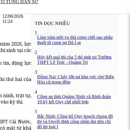
TỐ TỤNG DÂN SỰ
12/06/2026
11:24
TIN ĐỌC NHIỀU
1
Lùm xùm một vụ thú cưng chết sau phẫu
thuật tử cung tại Đà Lạt
 năm 2026, lực
í sinh tại các
2
Hủy kết quả thi của 5 thí sinh tại Trường
THPT Lê Trực - Quảng Trị
 tin, động lực
3
Đồng Nai: Cháy lớn tại khu vực chợ Biên
hi thứ hai của
Hòa cũ trong đêm
4
 ninh, trật tự,
Công an tỉnh Quảng Ninh và Binh đoàn
vào kỳ thi.
19 ký kết Quy chế phối hợp
5
Bắc Ninh: Công bố Quy hoạch chung đô
HPT Cái Nước,
thị và Quyết định công nhận đạt tiêu chí
đô thị loại I
 có mặt từ khá