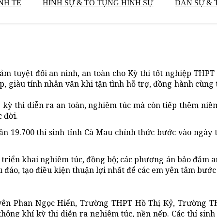
NH TẾ
HÌNH SỰ & TỐ TỤNG HÌNH SỰ
DÂN SỰ & 
ảm tuyệt đối an ninh, an toàn cho Kỳ thi tốt nghiệp THPT
, giàu tính nhân văn khi tận tình hỗ trợ, đồng hành cùng th
kỳ thi diễn ra an toàn, nghiêm túc mà còn tiếp thêm niềm
 đời.
gần 19.700 thí sinh tỉnh Cà Mau chính thức bước vào ngày t
c triển khai nghiêm túc, đồng bộ; các phương án bảo đảm an
u đáo, tạo điều kiện thuận lợi nhất để các em yên tâm bước 
uyên Phan Ngọc Hiển, Trường THPT Hồ Thị Kỷ, Trường T
ng khí kỳ thi diễn ra nghiêm túc, nền nếp. Các thí sinh