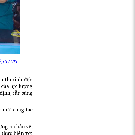
hiệp THPT
o thí sinh đến
 của lực lượng
 định, sẵn sàng
c mặt công tác
ơng án bảo vệ,
 thực hiện với