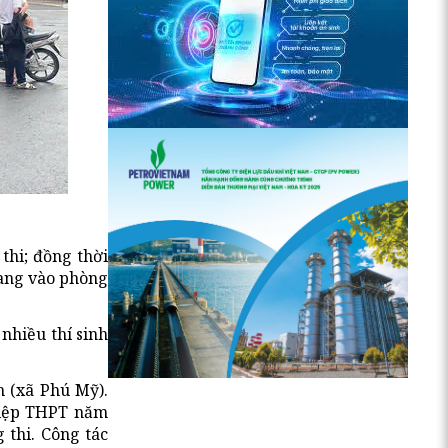
thi; đồng thời
mang vào phòng
nhiều thí sinh
h (xã Phú Mỹ).
ghiệp THPT năm
 thi. Công tác