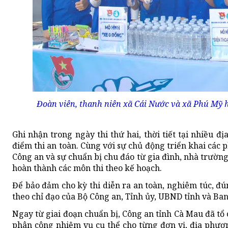
Đoàn viên, thanh niên xã Cái Nước và xã Phú Mỹ hỗ 
Ghi nhận trong ngày thi thứ hai, thời tiết tại nhiều đ
điểm thi an toàn. Cùng với sự chủ động triển khai các 
Công an và sự chuẩn bị chu đáo từ gia đình, nhà trường,
hoàn thành các môn thi theo kế hoạch.
Để bảo đảm cho kỳ thi diễn ra an toàn, nghiêm túc, đú
theo chỉ đạo của Bộ Công an, Tỉnh ủy, UBND tỉnh và Ba
Ngay từ giai đoạn chuẩn bị, Công an tỉnh Cà Mau đã tổ 
phân công nhiệm vụ cụ thể cho từng đơn vị, địa phươn