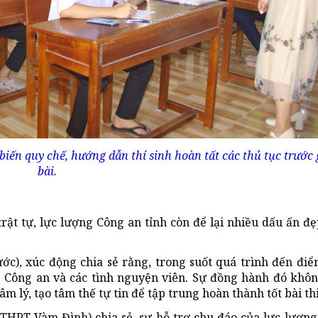
iến quy chế, hướng dẫn thí sinh hoàn tất các thủ tục trước 
bài.
rật tự, lực lượng Công an tỉnh còn để lại nhiều dấu ấn 
, xúc động chia sẻ rằng, trong suốt quá trình đến điể
g Công an và các tình nguyện viên. Sự đồng hành đó khô
m lý, tạo tâm thế tự tin để tập trung hoàn thành tốt bài thi
HPT Vàm Đình) chia sẻ, sự hỗ trợ chu đáo của lực lượng