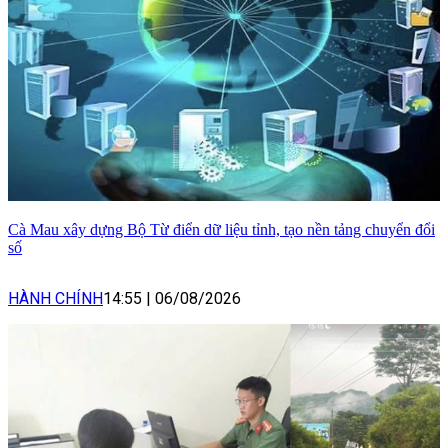
Cà Mau xây dựng Bộ Từ điển dữ liệu tỉnh, tạo nền tảng chuyển đổi
số
HÀNH CHÍNH
14:55
|
06/08/2026