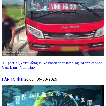
Xử phạt 37,5 triệu đồng vụ xe khách chở vượt 5 người trên cao tốc
Cam Lâm - Vĩnh Hảo
HÀNH CHÍNH
20:05
|
06/08/2026