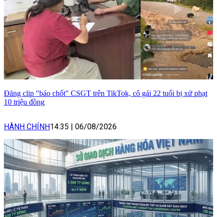
Đăng clip "báo chốt" CSGT trên TikTok, cô gái 22 tuổi bị xử phạt
10 triệu đồng
HÀNH CHÍNH
14:35
|
06/08/2026