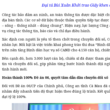
Đại tá Bùi Xuân Khởi trao Giấy khen 
Công tác bảo đảm an ninh, an toàn thông tin được đặc biệt chú
địa bàn tỉnh. Các cơ sở dữ liệu thuộc thẩm quyền tiếp tục được
– sống – thống nhất – dùng chung”. Hiện nay, lực lượng Côn
vụ công tác thông tin, báo cáo và chỉ đạo điều hành.
Xác định con người là yếu tố then chốt trong chuyển đổi số, 
nhân lực. Nổi bật là việc triển khai phong trào thi đua “Bình 
trên nền tảng Bình dân học vụ số CAND cho 4.150 cán bộ, chiến 
Bên cạnh đó, hơn 3.000 lượt cán bộ, chiến sĩ đã được tham gia
tin và chuyển đổi số, góp phần từng bước hình thành đội ng
tình hình mới.
Hoàn thành 100% Đề án 06, quyết tâm dẫn đầu chuyển đổi số
Đối với Đề án 06/CP của Chính phủ, Công an tỉnh Cà Mau đã
nhằm đẩy nhanh tiến độ thực hiện theo đúng lộ trình. Kết qu
đạt tỷ lệ 100%.