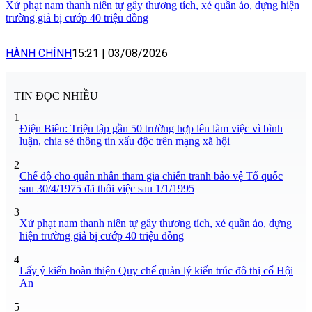
Xử phạt nam thanh niên tự gây thương tích, xé quần áo, dựng hiện
trường giả bị cướp 40 triệu đồng
HÀNH CHÍNH
15:21
|
03/08/2026
TIN ĐỌC NHIỀU
1
Điện Biên: Triệu tập gần 50 trường hợp lên làm việc vì bình
luận, chia sẻ thông tin xấu độc trên mạng xã hội
2
Chế độ cho quân nhân tham gia chiến tranh bảo vệ Tổ quốc
sau 30/4/1975 đã thôi việc sau 1/1/1995
3
Xử phạt nam thanh niên tự gây thương tích, xé quần áo, dựng
hiện trường giả bị cướp 40 triệu đồng
4
Lấy ý kiến hoàn thiện Quy chế quản lý kiến trúc đô thị cổ Hội
An
5