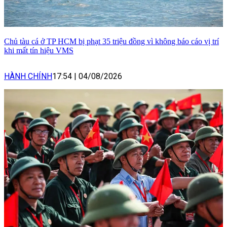
Chủ tàu cá ở TP HCM bị phạt 35 triệu đồng vì không báo cáo vị trí
khi mất tín hiệu VMS
HÀNH CHÍNH
17:54
|
04/08/2026