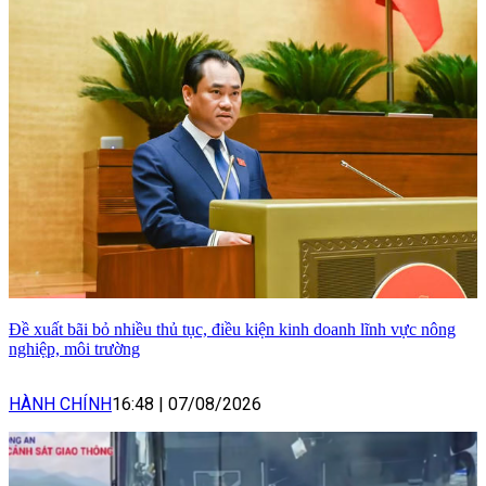
Đề xuất bãi bỏ nhiều thủ tục, điều kiện kinh doanh lĩnh vực nông
nghiệp, môi trường
HÀNH CHÍNH
16:48
|
07/08/2026