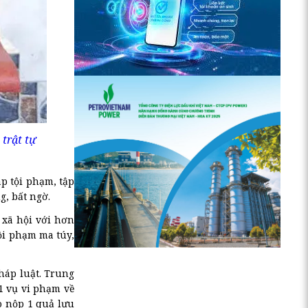
trật tự
áp tội phạm, tập
g, bất ngờ.
 xã hội với hơn
tội phạm ma túy,
háp luật. Trung
1 vụ vi phạm về
ao nộp 1 quả lựu