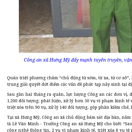
Công an xã Hưng Mỹ đẩy mạnh tuyên truyền, vận 
Quán triệt phương châm “chủ động từ sớm, từ xa, từ cơ sở”, 
trung giải quyết dứt điểm các vấn đề phức tạp nảy sinh tại 
Sau gần hai tháng ra quân, lực lượng Công an các đơn vị, đ
1.200 đối tượng; phát hiện, xử lý hơn 50 vụ vi phạm kinh tế 
triệt xóa trên 90 vụ, xử lý 140 đối tượng, góp phần kiềm chế,
Tại xã Hưng Mỹ, Công an xã chủ động bám sát địa bàn, nắm c
tá Lê Văn Minh - Trưởng Công an xã Hưng Mỹ cho biết: “Sau 
công nghệ thông tin, 2 vụ vi phạm kinh tế, triệt xóa 8 vụ t