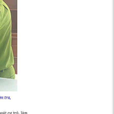
m tra,
oát cư trú, làm