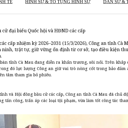
NH TẾ
HÌNH SỰ & TỐ TỤNG HÌNH SỰ
DÂN SỰ & 
u cử đại biểu Quốc hội và HĐND các cấp
ác cấp nhiệm kỳ 2026–2031 (15/3/2026), Công an tỉnh Cà 
 ninh, trật tự, giữ vững ổn định từ cơ sở, tạo điều kiện th
.
 bàn tỉnh Cà Mau đang diễn ra khẩn trương, sôi nổi. Trên khắp 
trong đó lực lượng Công an giữ vai trò nòng cốt trong bảo đảm a
yên tâm tham gia bỏ phiếu.
 tỉnh và Hội đồng bầu cử các cấp, Công an tỉnh Cà Mau đã chủ đ
ng tấn công, trấn áp các loại tội phạm, vừa làm tốt công tác th