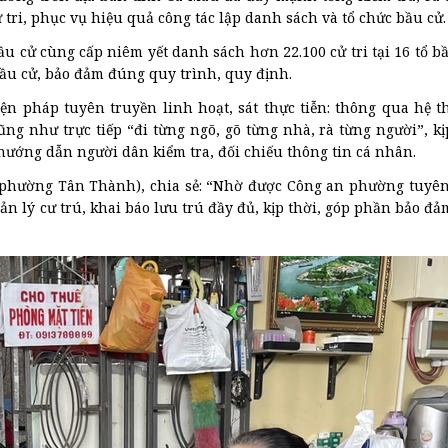
ử tri, phục vụ hiệu quả công tác lập danh sách và tổ chức bầu cử.
u cử cùng cấp niêm yết danh sách hơn 22.100 cử tri tại 16 tổ bầ
u cử, bảo đảm đúng quy trình, quy định.
iện pháp tuyên truyền linh hoạt, sát thực tiễn: thông qua hệ t
ng như trực tiếp “đi từng ngõ, gõ từng nhà, rà từng người”, kị
 hướng dẫn người dân kiểm tra, đối chiếu thông tin cá nhân.
i phường Tân Thành), chia sẻ: “Nhờ được Công an phường tuyê
ản lý cư trú, khai báo lưu trú đầy đủ, kịp thời, góp phần bảo 