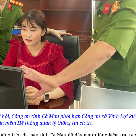
ã hội, Công an tỉnh Cà Mau phối hợp Công an xã Vĩnh Lợi kiể
 mềm Hệ thống quản lý thông tin cử tri.
ờng trên địa bàn tỉnh Cà Mau đã đẩy mạnh tổng kiểm tra, rà s