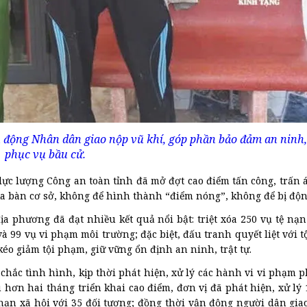
động Nhân dân giao nộp vũ khí, góp phần bảo đảm an ninh, 
phục vụ bầu cử.
lực lượng Công an toàn tỉnh đã mở đợt cao điểm tấn công, trấn 
địa bàn cơ sở, không để hình thành “điểm nóng”, không để bị độn
ịa phương đã đạt nhiều kết quả nổi bật: triệt xóa 250 vụ tệ nạn
và 99 vụ vi phạm môi trường; đặc biệt, đấu tranh quyết liệt với 
 kéo giảm tội phạm, giữ vững ổn định an ninh, trật tự.
hắc tình hình, kịp thời phát hiện, xử lý các hành vi vi phạm p
hơn hai tháng triển khai cao điểm, đơn vị đã phát hiện, xử lý 
ệ nạn xã hội với 35 đối tượng; đồng thời vận động người dân gi