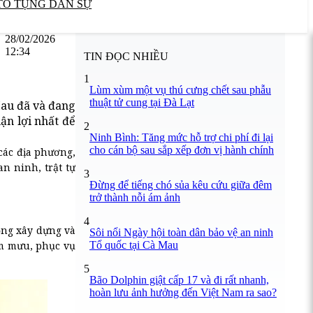
TỐ TỤNG DÂN SỰ
28/02/2026
12:34
TIN ĐỌC NHIỀU
1
Lùm xùm một vụ thú cưng chết sau phẫu
thuật tử cung tại Đà Lạt
Mau đã và đang
uận lợi nhất để
2
Ninh Bình: Tăng mức hỗ trợ chi phí đi lại
cho cán bộ sau sắp xếp đơn vị hành chính
các địa phương,
n ninh, trật tự
3
Đừng để tiếng chó sủa kêu cứu giữa đêm
trở thành nỗi ám ảnh
4
ộng xây dựng và
Sôi nổi Ngày hội toàn dân bảo vệ an ninh
Tổ quốc tại Cà Mau
am mưu, phục vụ
5
Bão Dolphin giật cấp 17 và đi rất nhanh,
hoàn lưu ảnh hưởng đến Việt Nam ra sao?