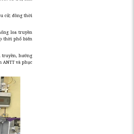
u cử; đồng thời
hống loa truyền
p thời phổ biến
n truyền, hướng
đảm ANTT và phục