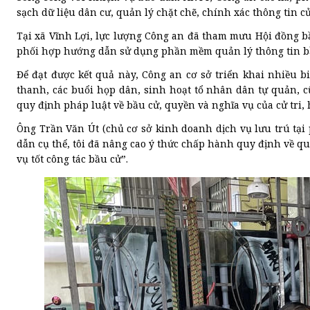
sạch dữ liệu dân cư, quản lý chặt chẽ, chính xác thông tin c
Tại xã Vĩnh Lợi, lực lượng Công an đã tham mưu Hội đồng bầ
phối hợp hướng dẫn sử dụng phần mềm quản lý thông tin bầ
Để đạt được kết quả này, Công an cơ sở triển khai nhiều b
thanh, các buổi họp dân, sinh hoạt tổ nhân dân tự quản, cũ
quy định pháp luật về bầu cử, quyền và nghĩa vụ của cử tri,
Ông Trần Văn Út (chủ cơ sở kinh doanh dịch vụ lưu trú tạ
dẫn cụ thể, tôi đã nâng cao ý thức chấp hành quy định về qu
vụ tốt công tác bầu cử”.