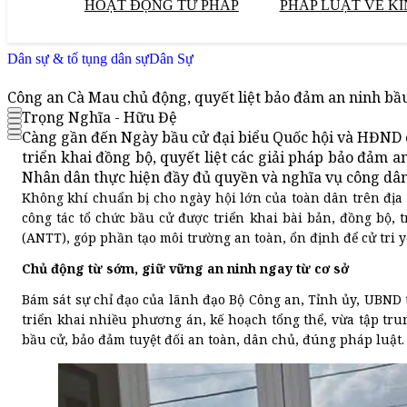
HOẠT ĐỘNG TƯ PHÁP
PHÁP LUẬT VỀ KI
Dân sự & tố tụng dân sự
Dân Sự
Công an Cà Mau chủ động, quyết liệt bảo đảm an ninh bầ
Trọng Nghĩa - Hữu Đệ
Càng gần đến Ngày bầu cử đại biểu Quốc hội và HĐND c
triển khai đồng bộ, quyết liệt các giải pháp bảo đảm an
Nhân dân thực hiện đầy đủ quyền và nghĩa vụ công dân
Không khí chuẩn bị cho ngày hội lớn của toàn dân trên địa
công tác tổ chức bầu cử được triển khai bài bản, đồng bộ, 
(ANTT), góp phần tạo môi trường an toàn, ổn định để cử tri 
Chủ động từ sớm, giữ vững an ninh ngay từ cơ sở
Bám sát sự chỉ đạo của lãnh đạo Bộ Công an, Tỉnh ủy, UBND
triển khai nhiều phương án, kế hoạch tổng thể, vừa tập tru
bầu cử, bảo đảm tuyệt đối an toàn, dân chủ, đúng pháp luật.