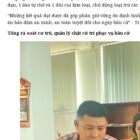
đạn, 1 dao tự chế và 1 dùi cui kim loại, chủ động loại trừ cá
“Những kết quả đạt được đã góp phần giữ vững ổn định tình
án bảo đảm an ninh, an toàn tuyệt đối cho ngày bầu cử” - 
Tổng rà soát cư trú, quản lý chặt cử tri phục vụ bầu cử