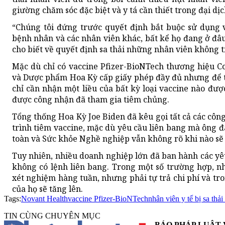
giường chăm sóc đặc biệt và y tá cần thiết trong đại dịc
“Chúng tôi đứng trước quyết định bắt buộc sử dụng v
bệnh nhân và các nhân viên khác, bất kể họ đang ở đâu 
cho biết về quyết định sa thải những nhân viên không t
Mặc dù chỉ có vaccine Pfizer-BioNTech thương hiệu 
và Dược phẩm Hoa Kỳ cấp giấy phép đầy đủ nhưng để tu
chỉ cần nhận một liều của bất kỳ loại vaccine nào đ
được công nhận đã tham gia tiêm chủng.
Tổng thống Hoa Kỳ Joe Biden đã kêu gọi tất cả các côn
trình tiêm vaccine, mặc dù yêu cầu liên bang mà ông 
toàn và Sức khỏe Nghề nghiệp vẫn không rõ khi nào sẽ
Tuy nhiên, nhiều doanh nghiệp lớn đã ban hành các yê
không có lệnh liên bang. Trong một số trường hợp, n
xét nghiệm hàng tuần, nhưng phải tự trả chi phí và tro
của họ sẽ tăng lên.
Tags:
Novant Health
vaccine Pfizer-BioNTech
nhân viên y tế bị sa thả
TIN CÙNG CHUYÊN MỤC
BÁO PHÁP LUẬT 