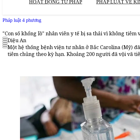
HOẠT ĐỘNG TƯ PHÁP
PHÁP LUẬT VỀ KI
Pháp luật 4 phương
"Con số khổng lồ" nhân viên y tế bị sa thải vì không tiêm 
Diệu An
Một hệ thống bệnh viện tư nhân ở Bắc Carolina (Mỹ) đã 
tiêm chủng theo kỳ hạn. Khoảng 200 người đã vội vã tiê