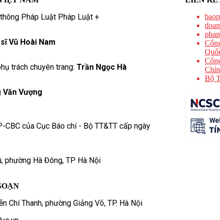
 thông Pháp Luật Pháp Luật +
baop
doan
phap
 sĩ Vũ Hoài Nam
Cổng
Quốc
Cổng
hụ trách chuyên trang:
Trần Ngọc Hà
Chín
Bộ T
 Văn Vượng
P-CBC của Cục Báo chí - Bộ TT&TT cấp ngày
ú, phường Hà Đông, TP Hà Nội
SOẠN
n Chí Thanh, phường Giảng Võ, TP. Hà Nội