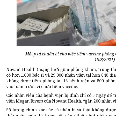
Một y tá chuẩn bị cho việc tiêm vaccine phòng
18/8/2021)
Novant Health (mạng lưới gồm phòng khám, trung tâm
có hơn 1.600 bác sĩ và 29.000 nhân viên tại hơn 640 đị
không được tiêm phòng tại 15 bệnh viện và 800 phòn
vào tuần trước vì chưa tiêm vaccine.
Các nhân viên của bệnh viện bị đình chỉ có 5 ngày để t
viên Megan Rivers của Novant Health, “gần 200 nhân viê
Số lượng chính xác các cá nhân bị sa thải không đượ
thải nhân viên dù trong bối cảnh thiếu hụt nhân viê