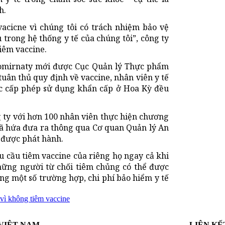
h.
acicne vì chúng tôi có trách nhiệm bảo vệ
trong hệ thống y tế của chúng tôi”, công ty
iêm vaccine.
Comirnaty mới được Cục Quản lý Thực phẩm
ân thủ quy định về vaccine, nhân viên y tế
ược cấp phép sử dụng khẩn cấp ở Hoa Kỳ đều
g ty với hơn 100 nhân viên thực hiện chương
đã hứa đưa ra thông qua Cơ quan Quản lý An
 được phát hành.
u cầu tiêm vaccine của riêng họ ngay cả khi
hững người từ chối tiêm chủng có thể được
ng một số trường hợp, chi phí bảo hiểm y tế
i vì không tiêm vaccine
VIỆT NAM
LIÊN KẾ