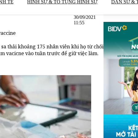
NH TẾ
HÌNH SỰ & TỐ TỤNG HÌNH SỰ
DÂN SỰ & 
30/09/2021
11:55
vaccine
sa thải khoảng 175 nhân viên khi họ từ chối
m vacicne vào tuần trước để giữ việc làm.