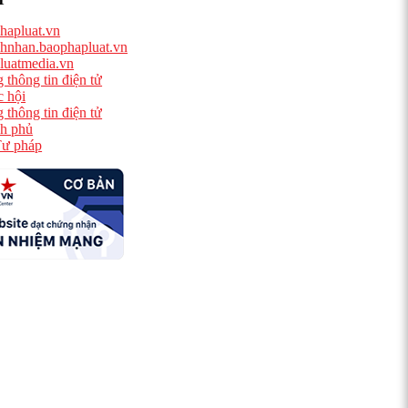
hapluat.vn
hnhan.baophapluat.vn
luatmedia.vn
 thông tin điện tử
 hội
 thông tin điện tử
h phủ
ư pháp