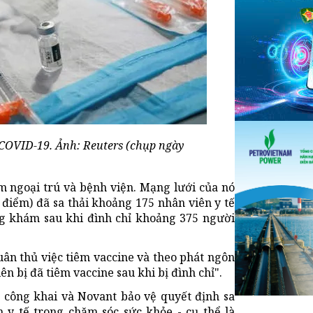
 COVID-19. Ảnh: Reuters (chụp ngày
 ngoại trú và bệnh viện. Mạng lưới của nó
a điểm) đã sa thải khoảng 175 nhân viên y tế
g khám sau khi đình chỉ khoảng 375 người
uân thủ việc tiêm vaccine và theo phát ngôn
n bị đã tiêm vaccine sau khi bị đình chỉ".
c công khai và Novant bảo vệ quyết định sa
n y tế trong chăm sóc sức khỏe - cụ thể là