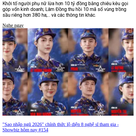
Khởi tố người phụ nữ lừa hơn 10 tỷ đồng bằng chiêu kêu gọi
góp vốn kinh doanh; Lâm Đồng thu hồi 10 mã số vùng trồng
sầu riêng hơn 380 ha;... và các thông tin khác.
Nghe ngay
"Sao nhập ngũ 2026" chính thức lộ diện 8 nghệ sĩ tham gia -
Showbiz hôm nay #154