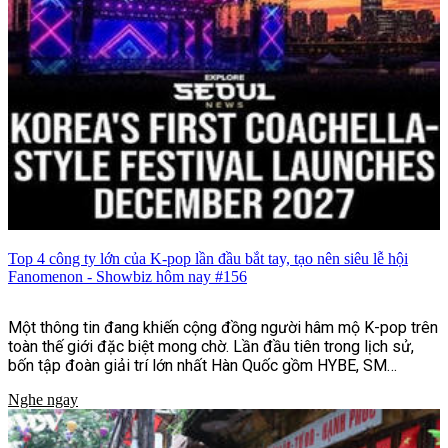
Top 4 công ty lớn của K-pop lần đầu bắt tay, tạo nên siêu lễ hội
Fanomenon - Showbiz hôm nay #156
Một thông tin đang khiến cộng đồng người hâm mộ K-pop trên
toàn thế giới đặc biệt mong chờ. Lần đầu tiên trong lịch sử,
bốn tập đoàn giải trí lớn nhất Hàn Quốc gồm HYBE, SM
Entertainment, JYP Entertainment và YG Entertainment sẽ
Nghe ngay
cùng bắt tay tổ chức lễ hội âm nhạc và văn hóa quy mô quốc tế
mang tên Fanomenon.