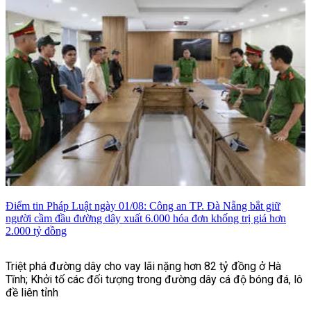
Điểm tin Pháp Luật ngày 01/08: Công an TP. Đà Nẵng bắt giữ
người cầm đầu đường dây xuất 6.000 hóa đơn khống trị giá hơn
2.000 tỷ đồng
Triệt phá đường dây cho vay lãi nặng hơn 82 tỷ đồng ở Hà
Tĩnh; Khởi tố các đối tượng trong đường dây cá độ bóng đá, lô
đề liên tỉnh