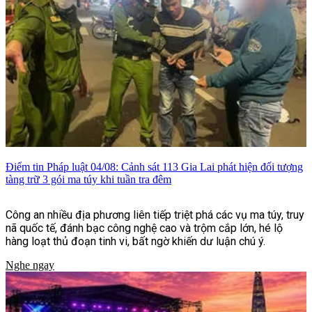
Điểm tin Pháp luật 04/08: Cảnh sát 113 Gia Lai phát hiện đối tượng
tàng trữ 3 gói ma túy khi tuần tra đêm
Công an nhiều địa phương liên tiếp triệt phá các vụ ma túy, truy
nã quốc tế, đánh bạc công nghệ cao và trộm cắp lớn, hé lộ
hàng loạt thủ đoạn tinh vi, bất ngờ khiến dư luận chú ý.
Nghe ngay