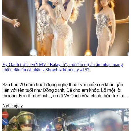
Vy Oanh trở lại với MV "Balayah", mở đầu dự án âm nhạc mang
nhiều dấu ấn cá nhân - Showbiz hôm nay #157
Sau hơn 20 năm hoạt động nghệ thuật với nhiều ca khúc gắn
liền với tên tuổi như Đồng xanh, Để cho em khóc, Lỡ một lời
thương, Em rất nhớ anh..., ca sĩ Vy Oanh vừa chính thức trở lại
với MV "Balayah". Đây là sản phẩm mở màn cho dự án âm nhạc
Nghe ngay
"Hai Bản Thể | UNFOLDED", đồng thời đánh dấu bước chuyển
mình rõ nét về hình ảnh, phong cách âm nhạc và định hướng
sáng tạo của nữ ca sĩ sau nhiều năm gắn bó với dòng nhạc
ballad.