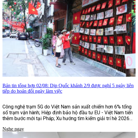
Bản tin tổng hợp 02/08: Dịp Quốc khánh 2/9 được nghỉ 5 ngày liên
tiếp do hoán đổi ngày làm việc
Công nghệ trạm 5G do Việt Nam sản xuất chiếm hơn 6% tổng
số trạm vận hành; Hiệp định bảo hộ đầu tư EU - Việt Nam tiến
thêm bước mới tại Pháp; Xu hướng tìm kiếm giải trí hè 2026
của người Việt;...và một số tin tức khác
Nghe ngay