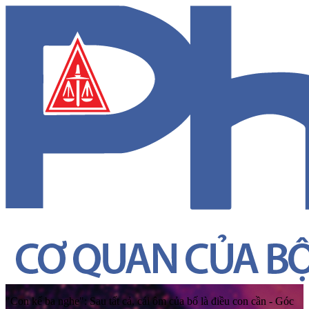
"Con kể ba nghe": Sau tất cả, cái ôm của bố là điều con cần - Góc