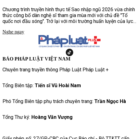
Chương trình truyền hình thực tế Sao nhập ngũ 2026 vừa chính
thức công bố dàn nghệ sĩ tham gia mùa mới với chủ đề "Tổ
quốc nơi đầu sóng". Trở lại với môi trường huấn luyện của lực
lượng Hải quân Đánh bộ, chương trình hứa hẹn mang đến
Nghe ngay
những thử thách khắc nghiệt hơn, chân thực hơn, tái hiện cuộc
sống và quá trình rèn luyện của những người lính nơi đầu sóng
ngọn gió.
BÁO PHÁP LUẬT VIỆT NAM
Chuyên trang truyền thông Pháp Luật Pháp Luật +
Tổng Biên tập:
Tiến sĩ Vũ Hoài Nam
Phó Tổng Biên tập phụ trách chuyên trang:
Trần Ngọc Hà
Tổng Thư ký:
Hoàng Văn Vượng
Giấy phép số: 27/GP-CBC của Cục Báo chí - Bộ TT&TT cấp