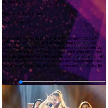
điện ảnh #125
Thục Khuê - Nguyệt Anh
16/01/2026 20:59
Với bộ phim Con kể ba nghe, điện ảnh Việt bước vào năm
2026 bằng một lát cắt gia đình lặng lẽ nhưng ám ảnh, nơi
những vết thương tâm lý được kể lại bằng ngôn ngữ cảm xúc
chân thật và gần gũi. Bộ phim chọn bối cảnh gánh xiếc – một
loại hình nghệ thuật hiếm khi xuất hiện trên màn ảnh rộng – để
mở ra câu chuyện về tình thân, sự mất mát và hành trình chữa
lành giữa một người cha đơn thân và cậu con trai tuổi dậy thì.
00:00
/
5:17