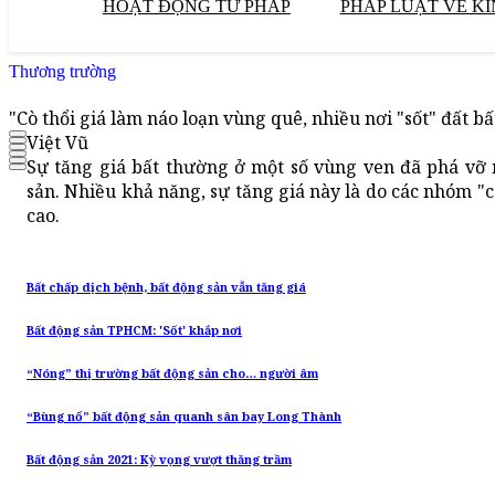
HOẠT ĐỘNG TƯ PHÁP
PHÁP LUẬT VỀ KI
Thương trường
"Cò thổi giá làm náo loạn vùng quê, nhiều nơi "sốt" đất b
Việt Vũ
Sự tăng giá bất thường ở một số vùng ven đã phá vỡ 
sản. Nhiều khả năng, sự tăng giá này là do các nhóm "cò
cao.
Bất chấp dịch bệnh, bất động sản vẫn tăng giá
Bất động sản TPHCM: 'Sốt' khắp nơi
“Nóng” thị trường bất động sản cho… người âm
“Bùng nổ” bất động sản quanh sân bay Long Thành
Bất động sản 2021: Kỳ vọng vượt thăng trầm