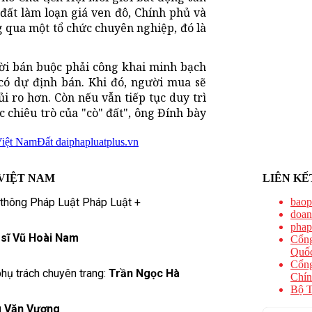
đất làm loạn giá ven đô, Chính phủ và
 qua một tổ chức chuyên nghiệp, đó là
ười bán buộc phải công khai minh bạch
có dự định bán. Khi đó, người mua sẽ
i ro hơn. Còn nếu vẫn tiếp tục duy trì
c chiêu trò của "cò" đất", ông Đính bày
Việt Nam
Đất đai
phapluatplus.vn
VIỆT NAM
LIÊN KẾ
 thông Pháp Luật Pháp Luật +
baop
doan
phap
 sĩ Vũ Hoài Nam
Cổng
Quốc
Cổng
hụ trách chuyên trang:
Trần Ngọc Hà
Chín
Bộ T
 Văn Vượng