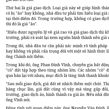
Thứ hai là giá giao dịch. Loại giá này sẽ giúp hình thà
có bị "ảo" hay không, nhà đầu tư phải tìm hiểu loại giá
tại thời điểm đó. Trong trường hợp, không có giao dịch
thì đó là giá "ảo".
"Hiểu được nguyên lý về giá rao và giá giao dịch thì kh
trường, phải rà soát lại xem nguồn hình thành nên giá 
Trong đó, nhà đầu tư cần phải xác minh rõ tính pháp lý
hay không và phải cẩn trọng đối với một số hình thức là
ông Chánh nói thêm.
Trong khi đó, ông Phan Đình Vĩnh, chuyên gia bất động 
"cò" đất tập hợp theo từng nhóm lớn. Các nhóm "cò" đ
qua bán lại với nhau, mục đích là tăng tính thanh khoản
"Sau mỗi giao dịch, giá đất sẽ nhích thêm một chút. T
hàng chục lần, giá đất cũng vì vậy mà tăng gấp đôi,
trường, giao dịch ảo, hình thành ra giá ảo. Nếu nhà đầ
ông Vĩnh nói.
Đồng tình với quan điểm này, ông Nguyễn Văn Đính, P