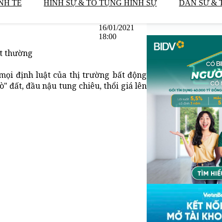
NH TẾ
HÌNH SỰ & TỐ TỤNG HÌNH SỰ
DÂN SỰ & 
16/01/2021
18:00
ất thường
mọi định luật của thị trường bất động
" đất, đầu nậu tung chiêu, thổi giá lên