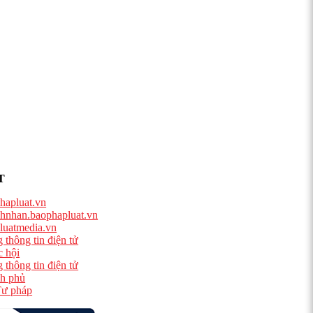
T
hapluat.vn
hnhan.baophapluat.vn
luatmedia.vn
 thông tin điện tử
 hội
 thông tin điện tử
h phủ
ư pháp