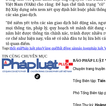
Việt Nam (VARs) cho rằng: Để hạn chế tình trạng "cò" 
Bộ Xây dựng nên xem xét quy định bắt buộc phải thông
các sàn giao dịch.
"Để niêm yết trên các sàn giao dịch bất động sản, ng
mọi thông tin, pháp lý, quy hoạch về mảnh đất đang 
nắm bắt được thông tin chính xác, tránh được nhiều rủ
cơ chế như hiện nay, vẫn sẽ có nhà đầu tư bị lừa bởi cá
tỏ quan điểm.
Tags:
thổi giá
Pháp luật plus
Vùng quê
Bất động sản
náo loạn
pháp luật 
TIN CÙNG CHUYÊN MỤC
BÁO PHÁP LUẬT 
Chuyên trang truyền
Tổng Biên tập:
Tiến
Phó Tổng Biên tập p
Tổng Thư ký:
Hoàng