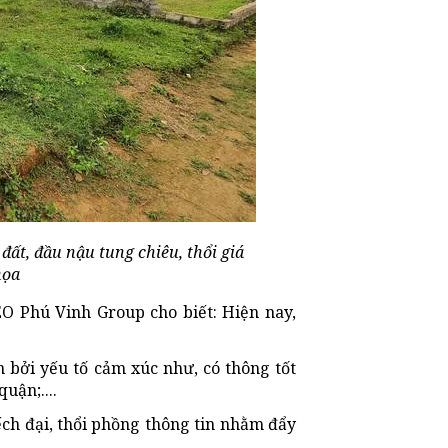
 đất, đầu nậu tung chiêu, thổi giá
họa
O Phú Vinh Group cho biết: Hiện nay,
n bởi yếu tố cảm xúc như, có thông tốt
uận;....
ếch đại, thổi phồng thông tin nhằm đẩy