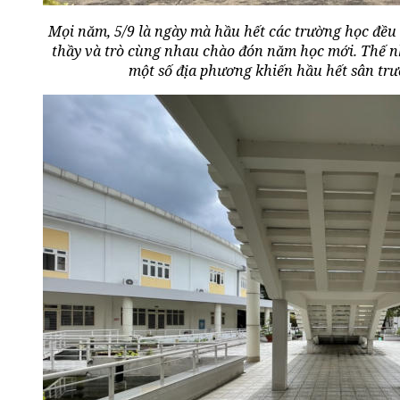
Mọi năm, 5/9 là ngày mà hầu hết các trường học đều 
thầy và trò cùng nhau chào đón năm học mới. Thế n
một số địa phương khiến hầu hết sân trư