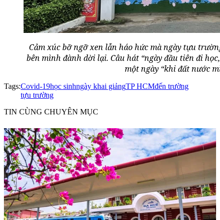
Cảm xúc bỡ ngỡ xen lẫn háo hức mà ngày tựu trườ
bên mình đành dời lại. Câu hát “ngày đầu tiên đi họ
một ngày “khi đất nước m
Tags:
Covid-19
học sinh
ngày khai giảng
TP HCM
đến trường
tựu trường
TIN CÙNG CHUYÊN MỤC