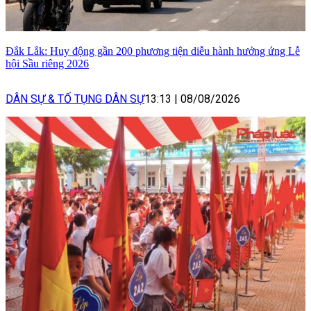
Đắk Lắk: Huy động gần 200 phương tiện diễu hành hưởng ứng Lễ
hội Sầu riêng 2026
DÂN SỰ & TỐ TỤNG DÂN SỰ
13:13
|
08/08/2026