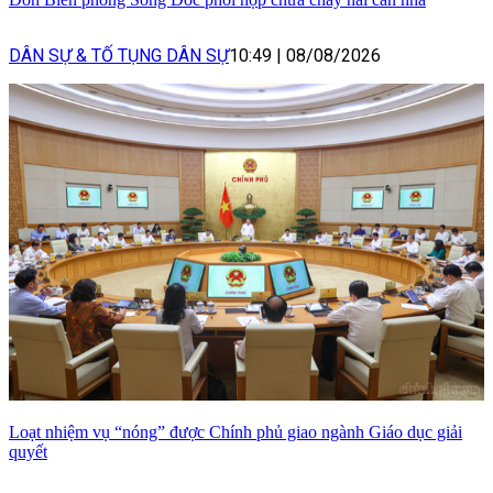
DÂN SỰ & TỐ TỤNG DÂN SỰ
10:49
|
08/08/2026
Loạt nhiệm vụ “nóng” được Chính phủ giao ngành Giáo dục giải
quyết