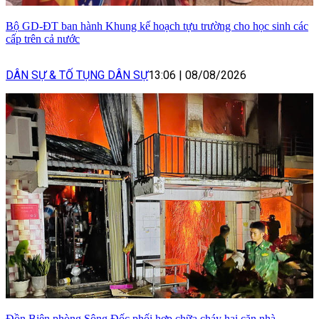
Bộ GD-ĐT ban hành Khung kế hoạch tựu trường cho học sinh các
cấp trên cả nước
DÂN SỰ & TỐ TỤNG DÂN SỰ
13:06
|
08/08/2026
Đồn Biên phòng Sông Đốc phối hợp chữa cháy hai căn nhà