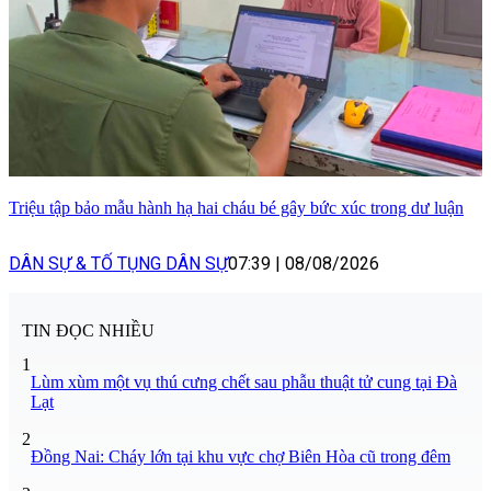
Triệu tập bảo mẫu hành hạ hai cháu bé gây bức xúc trong dư luận
DÂN SỰ & TỐ TỤNG DÂN SỰ
07:39
|
08/08/2026
TIN ĐỌC NHIỀU
1
Lùm xùm một vụ thú cưng chết sau phẫu thuật tử cung tại Đà
Lạt
2
Đồng Nai: Cháy lớn tại khu vực chợ Biên Hòa cũ trong đêm