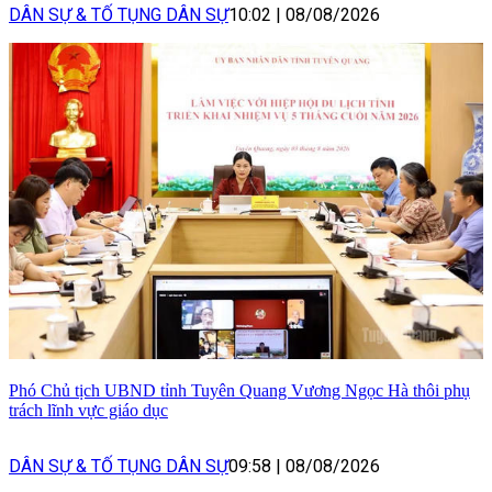
DÂN SỰ & TỐ TỤNG DÂN SỰ
10:02
|
08/08/2026
Phó Chủ tịch UBND tỉnh Tuyên Quang Vương Ngọc Hà thôi phụ
trách lĩnh vực giáo dục
DÂN SỰ & TỐ TỤNG DÂN SỰ
09:58
|
08/08/2026