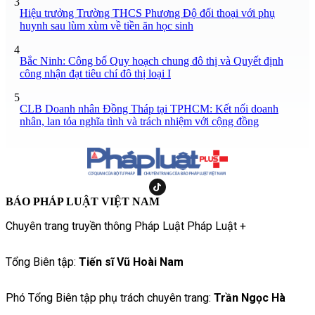
3
Hiệu trưởng Trường THCS Phương Độ đối thoại với phụ
huynh sau lùm xùm về tiền ăn học sinh
4
Bắc Ninh: Công bố Quy hoạch chung đô thị và Quyết định
công nhận đạt tiêu chí đô thị loại I
5
CLB Doanh nhân Đồng Tháp tại TPHCM: Kết nối doanh
nhân, lan tỏa nghĩa tình và trách nhiệm với cộng đồng
BÁO PHÁP LUẬT VIỆT NAM
Chuyên trang truyền thông Pháp Luật Pháp Luật +
Tổng Biên tập:
Tiến sĩ Vũ Hoài Nam
Phó Tổng Biên tập phụ trách chuyên trang:
Trần Ngọc Hà