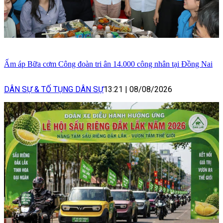
Ấm áp Bữa cơm Công đoàn tri ân 14.000 công nhân tại Đồng Nai
DÂN SỰ & TỐ TỤNG DÂN SỰ
13:21
|
08/08/2026