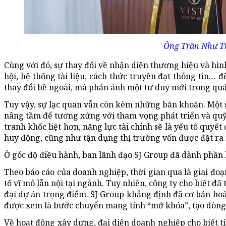
Ông Trần Như Tr
Cùng với đó, sự thay đổi về nhận diện thương hiệu và hìn
hội, hệ thống tài liệu, cách thức truyền đạt thông tin…
thay đổi bề ngoài, mà phản ánh một tư duy mới trong quản
Tuy vậy, sự lạc quan vẫn còn kèm những băn khoăn. Một số
nâng tầm để tương xứng với tham vọng phát triển và quỹ
tranh khốc liệt hơn, năng lực tài chính sẽ là yếu tố quyế
huy động, cũng như tận dụng thị trường vốn được đặt ra 
Ở góc độ điều hành, ban lãnh đạo SJ Group đã dành phần l
Theo báo cáo của doanh nghiệp, thời gian qua là giai đoạ
tố vĩ mô lẫn nội tại ngành. Tuy nhiên, công ty cho biết đ
đại dự án trọng điểm. SJ Group khẳng định đã cơ bản hoà
được xem là bước chuyển mang tính “mở khóa”, tạo dòng ti
Về hoạt động xây dựng, đại diện doanh nghiệp cho biết 