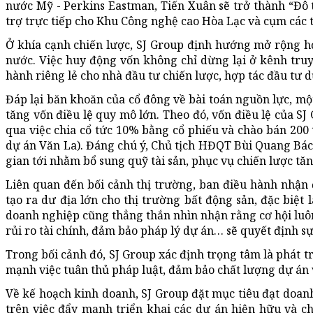
nước Mỹ - Perkins Eastman, Tiến Xuân sẽ trở thành “Đô t
trợ trực tiếp cho Khu Công nghệ cao Hòa Lạc và cụm các t
Ở khía cạnh chiến lược, SJ Group định hướng mở rộng hợp
nước. Việc huy động vốn không chỉ dừng lại ở kênh tru
hành riêng lẻ cho nhà đầu tư chiến lược, hợp tác đầu tư d
Đáp lại băn khoăn của cổ đông về bài toán nguồn lực, m
tăng vốn điều lệ quy mô lớn. Theo đó, vốn điều lệ của S
qua việc chia cổ tức 10% bằng cổ phiếu và chào bán 200 
dự án Văn La). Đáng chú ý, Chủ tịch HĐQT Bùi Quang Bách 
gian tới nhằm bổ sung quỹ tài sản, phục vụ chiến lược tă
Liên quan đến bối cảnh thị trường, ban điều hành nhận
tạo ra dư địa lớn cho thị trường bất động sản, đặc biệt 
doanh nghiệp cũng thẳng thắn nhìn nhận rằng cơ hội luôn
rủi ro tài chính, đảm bảo pháp lý dự án… sẽ quyết định s
Trong bối cảnh đó, SJ Group xác định trọng tâm là phát 
mạnh việc tuân thủ pháp luật, đảm bảo chất lượng dự án v
Về kế hoạch kinh doanh, SJ Group đặt mục tiêu đạt doanh
trên việc đẩy mạnh triển khai các dự án hiện hữu và c