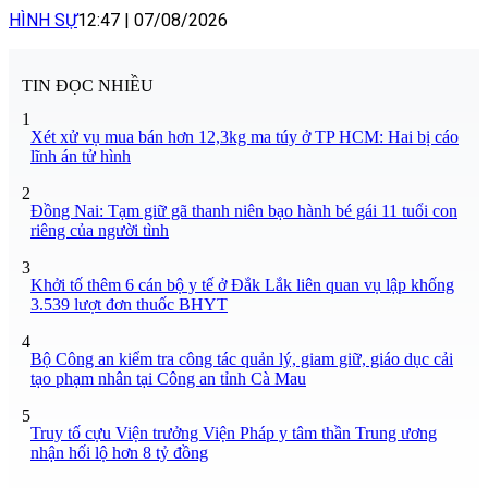
HÌNH SỰ
12:47
|
07/08/2026
TIN ĐỌC NHIỀU
1
Xét xử vụ mua bán hơn 12,3kg ma túy ở TP HCM: Hai bị cáo
lĩnh án tử hình
2
Đồng Nai: Tạm giữ gã thanh niên bạo hành bé gái 11 tuổi con
riêng của người tình
3
Khởi tố thêm 6 cán bộ y tế ở Đắk Lắk liên quan vụ lập khống
3.539 lượt đơn thuốc BHYT
4
Bộ Công an kiểm tra công tác quản lý, giam giữ, giáo dục cải
tạo phạm nhân tại Công an tỉnh Cà Mau
5
Truy tố cựu Viện trưởng Viện Pháp y tâm thần Trung ương
nhận hối lộ hơn 8 tỷ đồng