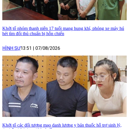
Khởi tố nhóm thanh niên 17 tuổi mang hung khí, phóng xe máy hú
hét tìm đối thủ chuẩn bị hỗn chiến
HÌNH SỰ
13:51
|
07/08/2026
Khởi tố các đối tượng mạo danh lương y bán thuốc hỗ trợ sinh lý,