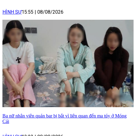
HÌNH SỰ
15:55
|
08/08/2026
Ba nữ nhân viên quán bar bị bắt vì liên quan đến ma túy ở Móng
Cái