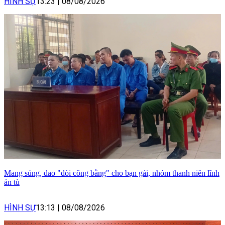
HÌNH SỰ
13:23
|
08/08/2026
Mang súng, dao "đòi công bằng" cho bạn gái, nhóm thanh niên lĩnh
án tù
HÌNH SỰ
13:13
|
08/08/2026