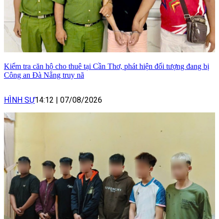
Kiểm tra căn hộ cho thuê tại Cần Thơ, phát hiện đối tượng đang bị
Công an Đà Nẵng truy nã
HÌNH SỰ
14:12
|
07/08/2026