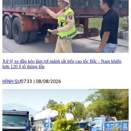
Xử lý xe đầu kéo làm rơi mảnh sắt trên cao tốc Bắc - Nam khiến
hơn 120 ô tô thủng lốp
HÌNH SỰ
07:33
|
08/08/2026