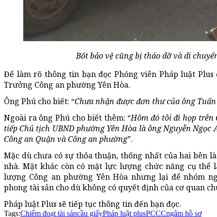
Bốt bảo vệ cũng bị tháo dỡ và di chuy
Để làm rõ thông tin bạn đọc Phóng viên Pháp luật Plus 
Trưởng Công an phường Yên Hòa.
Ông Phú cho biết: “
Chưa nhận được đơn thư của ông Tuấn
Ngoài ra ông Phú cho biết thêm: “
Hôm đó tôi đi họp trên
tiếp Chủ tịch UBND phường Yên Hòa là ông Nguyễn Ngọc Anh
Công an Quận và Công an phường
”.
Mặc dù chưa có sự thỏa thuận, thống nhất của hai bên là
nhà. Mặt khác còn có mặt lực lượng chức năng cụ thể 
lượng Công an phường Yên Hòa nhưng lại để nhóm ng
phong tài sản cho dù không có quyết định của cơ quan c
Pháp luật Plus sẽ tiếp tục thông tin đến bạn đọc.
Tags:
Chiếm đoạt tài sản
cầu giấy
Pháp luật plus
PCCC
ngâm hồ sơ