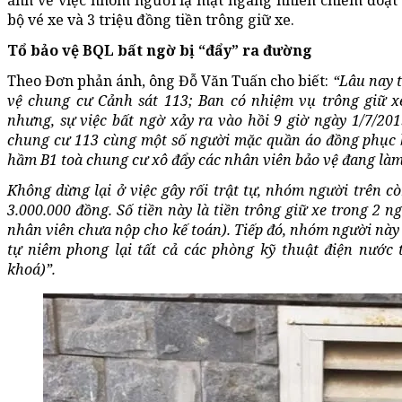
ánh về việc nhóm người lạ mặt ngang nhiên chiếm đoạt 
bộ vé xe và 3 triệu đồng tiền trông giữ xe.
Tổ bảo vệ BQL bất ngờ bị “đẩy” ra đường
Theo Đơn phản ánh, ông Đỗ Văn Tuấn cho biết:
“Lâu nay 
vệ chung cư Cảnh sát 113; Ban có nhiệm vụ trông giữ xe,
nhưng, sự việc bất ngờ xảy ra vào hồi 9 giờ ngày 1/7/20
chung cư 113 cùng một số người mặc quần áo đồng phục 
hầm B1 toà chung cư xô đẩy các nhân viên bảo vệ đang làm
Không dừng lại ở việc gây rối trật tự, nhóm người trên c
3.000.000 đồng. Số tiền này là tiền trông giữ xe trong 2 
nhân viên chưa nộp cho kế toán). Tiếp đó, nhóm người này
tự niêm phong lại tất cả các phòng kỹ thuật điện nước
khoá)”.