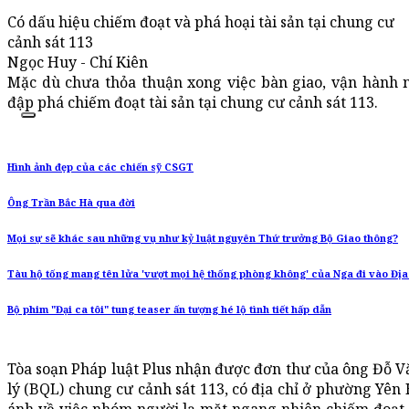
Có dấu hiệu chiếm đoạt và phá hoại tài sản tại chung cư
cảnh sát 113
Ngọc Huy - Chí Kiên
Mặc dù chưa thỏa thuận xong việc bàn giao, vận hành
đập phá chiếm đoạt tài sản tại chung cư cảnh sát 113.
Hình ảnh đẹp của các chiến sỹ CSGT
Ông Trần Bắc Hà qua đời
Mọi sự sẽ khác sau những vụ như kỷ luật nguyên Thứ trưởng Bộ Giao thông?
Tàu hộ tống mang tên lửa 'vượt mọi hệ thống phòng không' của Nga đi vào Địa
Bộ phim "Đại ca tôi" tung teaser ấn tượng hé lộ tình tiết hấp dẫn
Tòa soạn Pháp luật Plus nhận được đơn thư của ông Đỗ Vă
lý (BQL) chung cư cảnh sát 113, có địa chỉ ở phường Yên