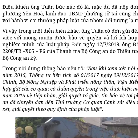
Điều khiến ông Tuấn bức xúc đó là, mặc dù đã nộp đơ
phường Yên Hoà, lãnh đạo UBND phường sở tại cũng chưa
với hành vi coi thường pháp luật của nhóm đối tượng lạ 
Vì vậy trong một diễn biến khác, ông Tuấn có đơn gửi đế
việc với mong muốn được bảo vệ quyền và lợi ích hợp 
nghiêm minh của luật pháp. Đến ngày 12/7/2019, ông 
2208/TB –X05 – P6 của Thanh tra Bộ Công an do Thiếu t
Bộ Công an ký.
Trong nội dung thông báo nêu rõ
: “Sau khi xem xét nội
năm 2015, Thông tư liên tịch số 01/2017 ngày 29/12/20
Chính, Bộ Nông Nghiệp và Phát triển nông thôn, Viện Kiể
hợp giữ các cơ quan có thẩm quyền trong việc thực hiện m
năm 2015 về tiếp nhận, giải quyết tố giác, tin báo về tội
an đã chuyển đơn đến Thủ trưởng Cơ quan Cảnh sát điều 
xét, giải quyết theo quy định của pháp luật”
.