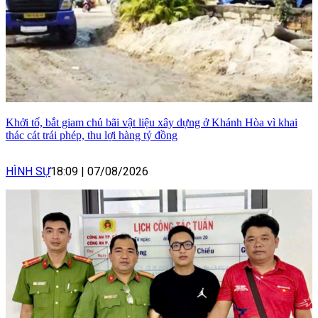
Khởi tố, bắt giam chủ bãi vật liệu xây dựng ở Khánh Hòa vì khai
thác cát trái phép, thu lợi hàng tỷ đồng
HÌNH SỰ
18:09
|
07/08/2026