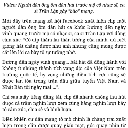
Video: Người đàn ông ôm đàn hát trước mộ cố nhạc sĩ, ca
sĩ Trần Lập gây "bão" mạng.
Mới đây trên mạng xã hội Facebook xuất hiện clip một
người đàn ông ôm đàn hát ca khúc Đường đến ngày
vinh quang trước mộ cố nhạc sĩ, ca sĩ Trần Lập với dòng
cảm xúc: “Có dịp thăm lại thần tượng của mình, dù biết
giọng hát chẳng được như anh nhưng cũng mong được
cất lên lời ca bày tỏ sự tưởng nhớ.
Đường đến ngày vinh quang... bài hát đã đồng hành với
không ít những thành tích vang dội của Việt Nam trên
trường quốc tế, hy vọng những điều tích cực cũng sẽ
được lan tỏa trong trận đấu giữa tuyển Việt Nam và
Nhật Bản tối ngày mai!...”.
Chỉ sau mấy tiếng đăng tải, clip đã nhanh chóng thu hút
được cả trăm nghìn lượt xem cùng hàng nghìn lượt bảy
tỏ cảm xúc, chia sẻ và bình luận.
Điều khiến cư dân mạng tò mò chính là chàng trai xuất
hiện trong clip được quay giấu mặt, góc quay nhìn từ