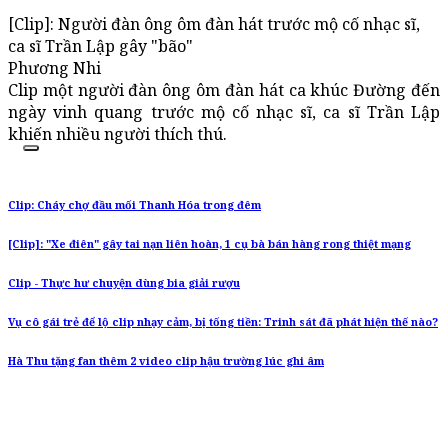
[Clip]: Người đàn ông ôm đàn hát trước mộ cố nhạc sĩ,
ca sĩ Trần Lập gây "bão"
Phương Nhi
Clip một người đàn ông ôm đàn hát ca khúc Đường đến
ngày vinh quang trước mộ cố nhạc sĩ, ca sĩ Trần Lập
khiến nhiều người thích thú.
Clip: Cháy chợ đầu mối Thanh Hóa trong đêm
[Clip]: "Xe điên" gây tai nạn liên hoàn, 1 cụ bà bán hàng rong thiệt mạng
Clip - Thực hư chuyện dùng bia giải rượu
Vụ cô gái trẻ để lộ clip nhạy cảm, bị tống tiền: Trinh sát đã phát hiện thế nào?
Hà Thu tặng fan thêm 2 video clip hậu trường lúc ghi âm