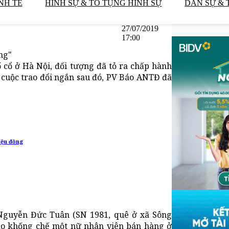
NH TẾ
HÌNH SỰ & TỐ TỤNG HÌNH SỰ
DÂN SỰ & 
27/07/2019
17:00
ờng"
 cổ ở Hà Nội, đối tượng đã tỏ ra chấp hành
g cuộc trao đổi ngắn sau đó, PV Báo ANTĐ đã
iệu đồng
Nguyễn Đức Tuân (SN 1981, quê ở xã Sông
ao khống chế một nữ nhân viên bán hàng ở