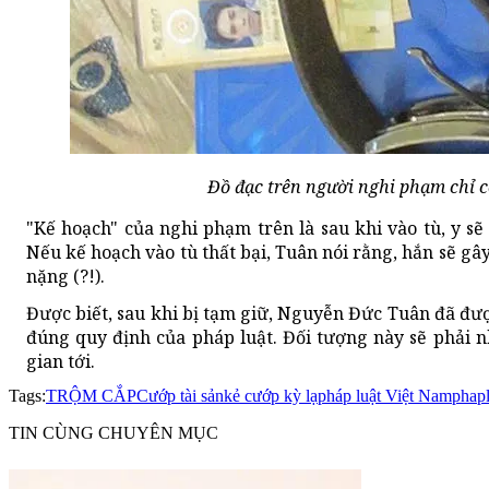
Đồ đạc trên người nghi phạm chỉ c
"Kế hoạch" của nghi phạm trên là sau khi vào tù, y sẽ
Nếu kế hoạch vào tù thất bại, Tuân nói rằng, hắn sẽ g
nặng (?!).
Được biết, sau khi bị tạm giữ, Nguyễn Đức Tuân đã đượ
đúng quy định của pháp luật. Đối tượng này sẽ phải n
gian tới.
Tags:
TRỘM CẮP
Cướp tài sản
kẻ cướp kỳ lạ
pháp luật Việt Nam
phapl
TIN CÙNG CHUYÊN MỤC