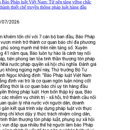
m Báo Pháp luật Việt Nam: Từ nền tảng vững chắc
hành thiết chế truyền thông pháp luật hàng đầu
/07/2026
m khiêm tốn chỉ với 7 cán bộ ban đầu, Báo Pháp
 vươn mình trở thành cơ quan báo chí đa phương
ng, phủ sóng mạnh mẽ trên nền tảng số. Xuyên
 41 năm qua, Báo luôn tự hào là cánh tay nối
áp, tiên phong lan tỏa tinh thần thượng tôn pháp
 Nhà nước pháp quyền xã hội chủ nghĩa. Đánh giá
 lực không ngừng nghỉ này, Thứ trưởng Bộ Tư
nh Ngọc khẳng định: "Báo Pháp luật Việt Nam
ng định vai trò là cơ quan ngôn luận nòng cốt
 đồng thời là cơ quan báo chí uy tín hàng đầu
ruyền thông pháp luật. Hơn bốn thập kỷ qua, Báo
các nhiệm vụ chính trị - xã hội, trở thành cầu nối
quan quản lý nhà nước với người dân, doanh
i gắn kết quá trình xây dựng pháp luật với thực
hông chỉ khơi dậy ý thức trách nhiệm công dân,
inh thần thượng tôn pháp luật, phụng sự xã hội.
vun đắp qua nhiều thế hệ người làm báo Pháp