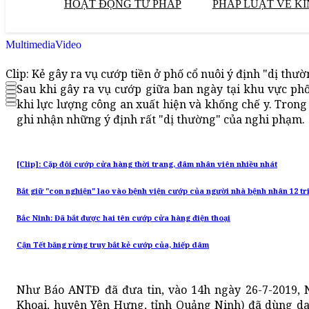
HOẠT ĐỘNG TƯ PHÁP
PHÁP LUẬT VỀ KI
Multimedia
Video
Clip: Kẻ gây ra vụ cướp tiền ở phố cổ nuôi ý định "dị thư
Sau khi gây ra vụ cướp giữa ban ngày tại khu vực phố
khi lực lượng công an xuất hiện và khống chế y. Tron
ghi nhận những ý định rất "dị thường" của nghi phạm.
[Clip]: Cặp đôi cướp cửa hàng thời trang, đâm nhân viên nhiều nhát
Bắt giữ "con nghiện" lao vào bệnh viện cướp của người nhà bệnh nhân 12 tr
Bắc Ninh: Đã bắt được hai tên cướp cửa hàng điện thoại
Cận Tết băng rừng truy bắt kẻ cướp của, hiếp dâm
Như Báo ANTĐ đã đưa tin, vào 14h ngày 26-7-2019, 
Khoai, huyện Yên Hưng, tỉnh Quảng Ninh) đã dùng d