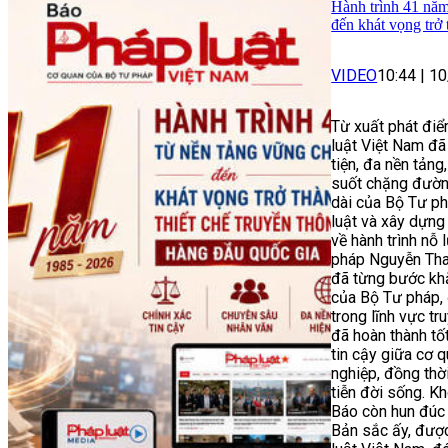
Hành trình 41 nă
đến khát vọng trở t
VIDEO
10:44
|
10
Từ xuất phát điể
luật Việt Nam đã
tiện, đa nền tả
suốt chặng đường
dài của Bộ Tư ph
luật và xây dựng
về hành trình nỗ
pháp Nguyễn Tha
đã từng bước khẳ
của Bộ Tư pháp,
trong lĩnh vực t
đã hoàn thành tốt 
tin cậy giữa cơ 
nghiệp, đồng thờ
tiễn đời sống. K
Báo còn hun đúc t
Bản sắc ấy, được 