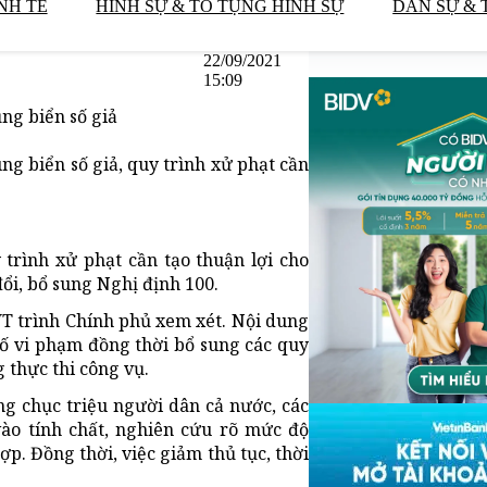
NH TẾ
HÌNH SỰ & TỐ TỤNG HÌNH SỰ
DÂN SỰ & 
22/09/2021
15:09
ng biển số giả
ng biển số giả, quy trình xử phạt cần
 trình xử phạt cần tạo thuận lợi cho
đổi, bổ sung Nghị định 100.
T trình Chính phủ xem xét. Nội dung
số vi phạm đồng thời bổ sung các quy
g thực thi công vụ.
ng chục triệu người dân cả nước, các
vào tính chất, nghiên cứu rõ mức độ
p. Đồng thời, việc giảm thủ tục, thời