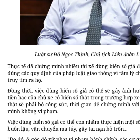
Luật sư Đỗ Ngọc Thịnh, Chủ tịch Liên đoàn L
Thực tế đã chứng minh nhiều tài xế dùng biển số giả 
đúng các quy định của pháp luật giao thông vì tâm lý 
truy tìm ra họ.
Đồng thời, việc dùng biển sổ giả có thể sẽ gây ảnh hư
tiền bạc của chủ xe có biển số thật trong trường hợp xe
thật sẽ phải bỏ công sức, thời gian để chứng minh vớ
mình không vi phạm.
Việc dùng biển số giả có thể còn nhằm thực hiện một s
buôn lậu, vận chuyển ma túy, gây tai nạn bỏ trốn...
"Do đó, ở góc độ xử phạt vi phạm hành chính, các cơ 