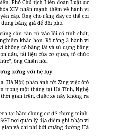
iến, Phó Chủ tịch Liên đoàn Luật sư
khóa XIV nhấn mạnh thêm về hành vi
yền cấp. Ông cho rằng đây có thể coi
ử dụng bằng giả để đối phó.
ũng cần căn cứ vào lỗi có tính chất,
 nghiêm khắc hơn. Rõ ràng 3 hành vi
vi không có bằng lái và sử dụng bằng
on dấu, tài liệu của cơ quan, tổ chức
chức”, ông Chiến nói.
ương xứng với hệ lụy
a, Hà Nội) phản ánh tới Zing việc ôtô
ần trong một tháng tại Hà Tĩnh, Nghệ
thời gian trên, chiếc xe này không ra
mera tại hầm chung cư để chứng minh.
CSGT nơi quản lý địa điểm ghi nhận vi
i gian và chi phí bởi quãng đường Hà