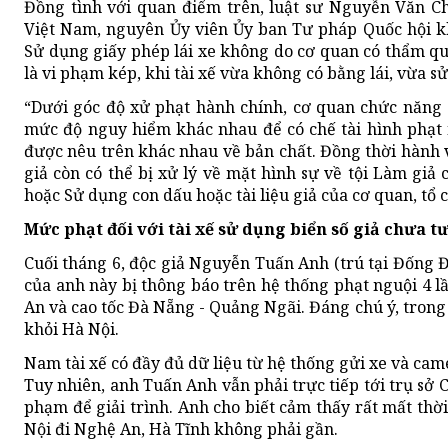
Đồng tình với quan điểm trên, luật sư Nguyễn Văn Ch
Việt Nam, nguyên Ủy viên Ủy ban Tư pháp Quốc hội 
Sử dụng giấy phép lái xe không do cơ quan có thẩm qu
là vi phạm kép, khi tài xế vừa không có bằng lái, vừa s
“Dưới góc độ xử phạt hành chính, cơ quan chức năng c
mức độ nguy hiểm khác nhau để có chế tài hình phạt
được nêu trên khác nhau về bản chất. Đồng thời hành 
giả còn có thể bị xử lý về mặt hình sự về tội Làm giả c
hoặc Sử dụng con dấu hoặc tài liệu giả của cơ quan, tổ 
Mức phạt đối với tài xế sử dụng biển số giả chưa t
Cuối tháng 6, độc giả Nguyễn Tuấn Anh (trú tại Đống Đ
của anh này bị thông báo trên hệ thống phạt nguội 4 l
An và cao tốc Đà Nẵng - Quảng Ngãi. Đáng chú ý, trong 
khỏi Hà Nội.
Nam tài xế có đầy đủ dữ liệu từ hệ thống gửi xe và ca
Tuy nhiên, anh Tuấn Anh vẫn phải trực tiếp tới trụ sở 
phạm để giải trình. Anh cho biết cảm thấy rất mất thờ
Nội đi Nghệ An, Hà Tĩnh không phải gần.