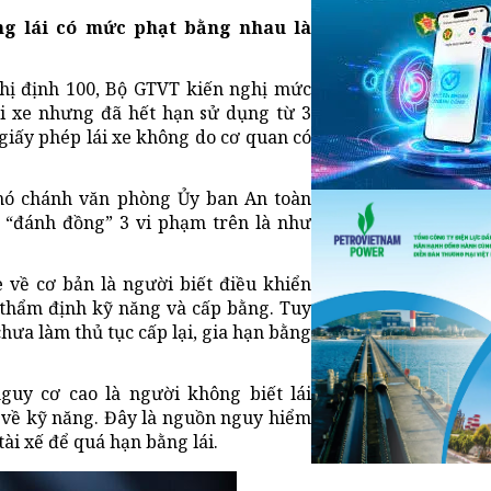
ng lái có mức phạt bằng nhau là
ghị định 100, Bộ GTVT kiến nghị mức
ái xe nhưng đã hết hạn sử dụng từ 3
 giấy phép lái xe không do cơ quan có
hó chánh văn phòng Ủy ban An toàn
o “đánh đồng” 3 vi phạm trên là như
e về cơ bản là người biết điều khiển
 thẩm định kỹ năng và cấp bằng. Tuy
chưa làm thủ tục cấp lại, gia hạn bằng
guy cơ cao là người không biết lái
 về kỹ năng. Đây là nguồn nguy hiểm
ài xế để quá hạn bằng lái.