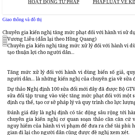
HOẠT ĐỘNG TƯ PHÁP
PHÁP LUẬT VỀ KI
Giao thông và đô thị
Chuyên gia kiến nghị tăng mức phạt đối với hành vi sử dụ
Vương Liễu (dẫn lại theo Hồng Quang)
Chuyên gia kiến nghị tăng mức xử lý đối với hành vi dù
tạo thuận lợi cho người dân...
Tăng mức xử lý đối với hành vi dùng biển số giả, quy
người dân... là những kiến nghị của chuyên gia về sửa 
Dự thảo Nghị định 100 sửa đổi mới đây đã được Bộ GTV
sửa đổi tập trung vào việc tăng mức phạt đối với một 
định cụ thể, tạo cơ sở pháp lý và quy trình cho lực lượn
Đánh giá đây là nghị định có tác động sâu rộng tới hà
chuyên gia kiến nghị cơ quan soạn thảo cần căn cứ 
nguy hiểm của hành vi vi phạm để đưa ra chế tài phù hợ
gian đi lại cho người dân cũng được đề nghị xem xét.