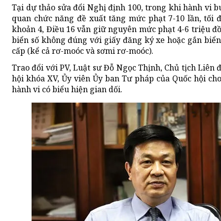
Tại dự thảo sửa đổi Nghị định 100, trong khi hành vi b
quan chức năng đề xuất tăng mức phạt 7-10 lần, tối đa
khoản 4, Điều 16 vẫn giữ nguyên mức phạt 4-6 triệu đồ
biển số không đúng với giấy đăng ký xe hoặc gắn biể
cấp (kể cả rơ-moóc và sơmi rơ-moóc).
Trao đổi với PV, Luật sư Đỗ Ngọc Thịnh, Chủ tịch Liên
hội khóa XV, Ủy viên Ủy ban Tư pháp của Quốc hội cho
hành vi có biểu hiện gian dối.