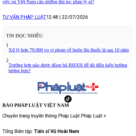
việc tại Việt Nam cần những thủ tục pháp lý gì?
TƯ VẤN PHÁP LUẬT
12:48
|
22/07/2026
TIN ĐỌC NHIỀU
1
Xử lý hơn 79.000 vụ vi phạm về buôn lậu thuốc lá sau 10 năm
2
Trường hợp nào được đóng bù BHXH để đủ điều kiện hưởng
lương hưu?
BÁO PHÁP LUẬT VIỆT NAM
Chuyên trang truyền thông Pháp Luật Pháp Luật +
Tổng Biên tập:
Tiến sĩ Vũ Hoài Nam