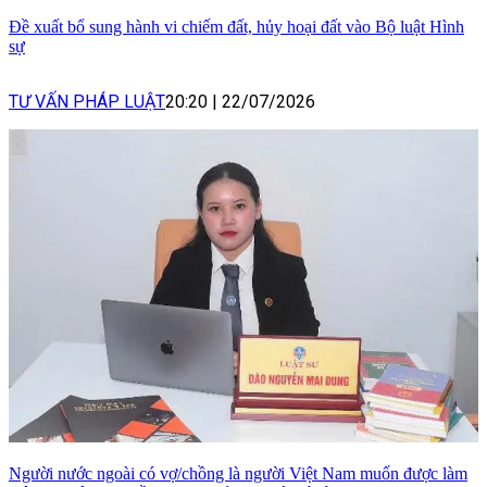
Đề xuất bổ sung hành vi chiếm đất, hủy hoại đất vào Bộ luật Hình
sự
TƯ VẤN PHÁP LUẬT
20:20
|
22/07/2026
Người nước ngoài có vợ/chồng là người Việt Nam muốn được làm