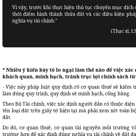
Vì vậy, trước khi thực hiện thủ tục chuyển mục đích
thời điểm hình thành thửa đất và các điều kiện pháp
nghĩa vụ tài chính."
(Thạc sĩ, 
* Nhiều ý kiến bày tỏ lo ngại làm thế nào để việc xá
khách quan, minh bạch, tránh trục lợi chính sách t
- Việc này pháp luật quy định rõ cơ quan thuế sẽ kiểm t
làm đúng quy trình, quy định sẽ minh bạch, công bằng.
Theo Bộ Tài chính, việc xác định người dân có thuộc diệ
tên loại đất trên giấy tờ hiện tại mà phải xem xét toàn 
đất.
Do đó, cơ quan thuế, cơ quan tài nguyên môi trường và
trường hợp để xác định đúng nghĩa vụ tài chính về đất đa