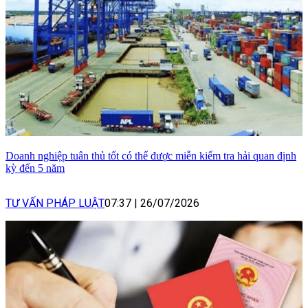
Doanh nghiệp tuân thủ tốt có thể được miễn kiểm tra hải quan định
kỳ đến 5 năm
TƯ VẤN PHÁP LUẬT
07:37
|
26/07/2026