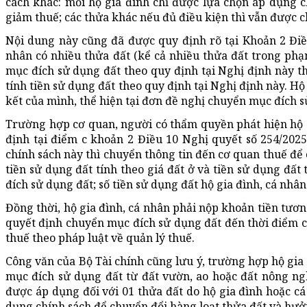
cách khác: mỗi hộ gia đình chỉ được lựa chọn áp dụng c
giảm thuế; các thửa khác nếu đủ điều kiện thì vẫn được c
Nội dung này cũng đã được quy định rõ tại Khoản 2 Đi
nhân có nhiều thửa đất (kể cả nhiều thửa đất trong ph
mục đích sử dụng đất theo quy định tại Nghị định này th
tính tiền sử dụng đất theo quy định tại Nghị định này. H
kết của mình, thể hiện tại đơn đề nghị chuyển mục đích s
Trường hợp cơ quan, người có thẩm quyền phát hiện hộ g
định tại điểm c khoản 2 Điều 10 Nghị quyết số 254/20
chính sách này thì chuyển thông tin đến cơ quan thuế để
tiền sử dụng đất tính theo giá đất ở và tiền sử dụng đất
đích sử dụng đất; số tiền sử dụng đất hộ gia đình, cá nhân
Đồng thời, hộ gia đình, cá nhân phải nộp khoản tiền tươ
quyết định chuyển mục đích sử dụng đất đến thời điểm 
thuế theo pháp luật về quản lý thuế.
Công văn của Bộ Tài chính cũng lưu ý, trường hợp hộ gi
mục đích sử dụng đất từ đất vườn, ao hoặc đất nông ng
được áp dụng đối với 01 thửa đất do hộ gia đình hoặc cá
dụng chính sách để chuyển đổi hàng loạt thửa đất và hưở