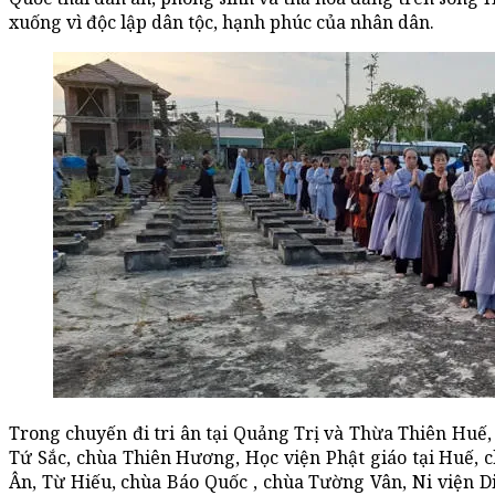
xuống vì độc lập dân tộc, hạnh phúc của nhân dân.
Trong chuyến đi tri ân tại Quảng Trị và Thừa Thiên Huế, 
Tứ Sắc, chùa Thiên Hương, Học viện Phật giáo tại Huế, 
Ân, Từ Hiếu, chùa Báo Quốc , chùa Tường Vân, Ni viện D