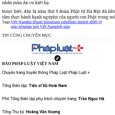
nhân mùa An cư kiết hạ.
Được biết, đây là năm thứ 9 đoàn Phật tử Hà Nội đã liên 
tâm thực hành hạnh nguyện của người con Phật trong mù
Tags:
Việt Nam
thủ đô
anh hùng
trang nghiêm
tri ân
phật tử
liệt sỹ
giáo hội
pháp luật Việt Nam
phật giáo
TIN CÙNG CHUYÊN MỤC
BÁO PHÁP LUẬT VIỆT NAM
Chuyên trang truyền thông Pháp Luật Pháp Luật +
Tổng Biên tập:
Tiến sĩ Vũ Hoài Nam
Phó Tổng Biên tập phụ trách chuyên trang:
Trần Ngọc Hà
Tổng Thư ký:
Hoàng Văn Vượng