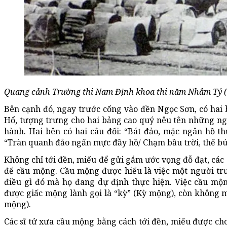
Quang cảnh Trường thi Nam Định khoa thi năm Nhâm Tý (19
Bên cạnh đó, ngay trước cổng vào đền Ngọc Sơn, có hai 
Hổ, tượng trưng cho hai bảng cao quý nêu tên những ngườ
hành. Hai bên có hai câu đối: “Bát đảo, mặc ngân hồ th
“Tràn quanh đảo ngấn mực đầy hồ/ Chạm bầu trời, thế bút
Không chỉ tới đền, miếu để gửi gắm ước vọng đỗ đạt, các 
để cầu mộng. Cầu mộng được hiểu là việc một người tr
điều gì đó mà họ đang dự định thực hiện. Việc cầu mộn
được giấc mộng lành gọi là “kỳ” (Kỳ mộng), còn không 
mộng).
Các sĩ tử xưa cầu mộng bằng cách tới đền, miếu được cho 