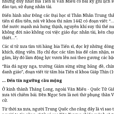
nhưng duy nhất bia Tiến sĩ Văn Miếu có bài ký ghi lịch sử
đào tạo, sử dụng nhân tài.
Điển hình như Đông các Đại học sĩ Thân Nhân Trung thảo 
tiến sĩ đầu tiên, nói về khoa thi năm 1442 có đoạn viết: “
thế nước mạnh mà hưng thịnh, nguyên khí suy thì thế nư
không đời nào không coi việc giáo dục nhân tài, kén chọ
thiết…”.
Các sĩ tử xưa tìm tới hàng bia Tiến sĩ, đọc kỹ những dòn
khích, động viên. Họ chỉ đọc các tấm bia để cảm nhận, 
gắm, lấy đó làm động lực vươn lên noi theo gương các bậc
“Bia đá nguy nga, trường Giám sừng sững bảng đề, chín
danh giáo”, đoạn viết từ tấm bia Tiến sĩ khoa Giáp Thìn (1
… Đến tín ngưỡng cầu mộng
Ở kinh thành Thăng Long, ngoài Văn Miếu - Quốc Tử Giá
xưa tới chiêm bái. Đền Ngọc Sơn là nơi thờ phụng thần 
cử.
Từ thời xa xưa, người Trung Quốc cho rằng đây là vì sao 