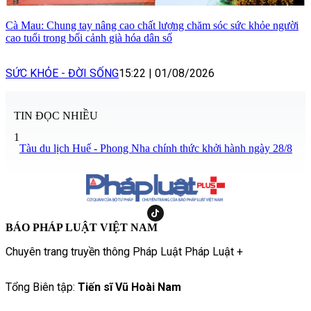
Cà Mau: Chung tay nâng cao chất lượng chăm sóc sức khỏe người
cao tuổi trong bối cảnh già hóa dân số
SỨC KHỎE - ĐỜI SỐNG
15:22
|
01/08/2026
TIN ĐỌC NHIỀU
1
Tàu du lịch Huế - Phong Nha chính thức khởi hành ngày 28/8
BÁO PHÁP LUẬT VIỆT NAM
Chuyên trang truyền thông Pháp Luật Pháp Luật +
Tổng Biên tập:
Tiến sĩ Vũ Hoài Nam