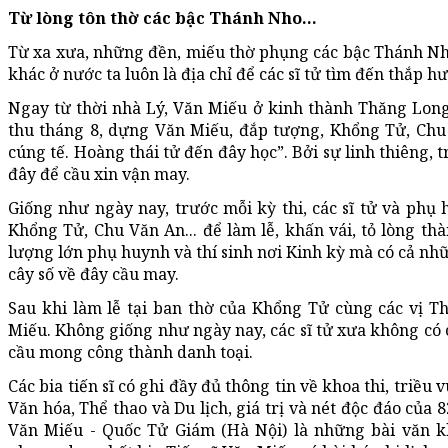
Từ lòng tôn thờ các bậc Thánh Nho…
Từ xa xưa, những đền, miếu thờ phụng các bậc Thánh Nh
khác ở nước ta luôn là địa chỉ để các sĩ tử tìm đến thắp 
Ngay từ thời nhà Lý, Văn Miếu ở kinh thành Thăng Long,
thu tháng 8, dựng Văn Miếu, đắp tượng, Khổng Tử, Chu 
cúng tế. Hoàng thái tử đến đây học”. Bởi sự linh thiêng,
đây để cầu xin vận may.
Giống như ngày nay, trước mỗi kỳ thi, các sĩ tử và phụ
Khổng Tử, Chu Văn An... để làm lễ, khấn vái, tỏ lòng t
lượng lớn phụ huynh và thí sinh nơi Kinh kỳ mà có cả nhữ
cây số về đây cầu may.
Sau khi làm lễ tại ban thờ của Khổng Tử cùng các vị Thá
Miếu. Không giống như ngày nay, các sĩ tử xưa không có c
cầu mong công thành danh toại.
Các bia tiến sĩ có ghi đầy đủ thông tin về khoa thi, triều v
Văn hóa, Thể thao và Du lịch, giá trị và nét độc đáo của 82
Văn Miếu - Quốc Tử Giám (Hà Nội) là những bài văn khắ