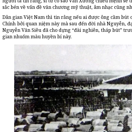
người ta tin rằng, sĩ tử có sao Văn Xương chiếu mệnh sẽ t
sắc bén về vấn đề văn chương mỹ thuật, âm nhạc cũng như
Dân gian Việt Nam thì tin rằng nếu ai được ông cầm bút c
Chính bởi quan niệm này mà sau đến đời nhà Nguyễn, đại
Nguyễn Văn Siêu đã cho dựng “đài nghiên, tháp bút” tr
gian nhuốm màu huyền bí này.