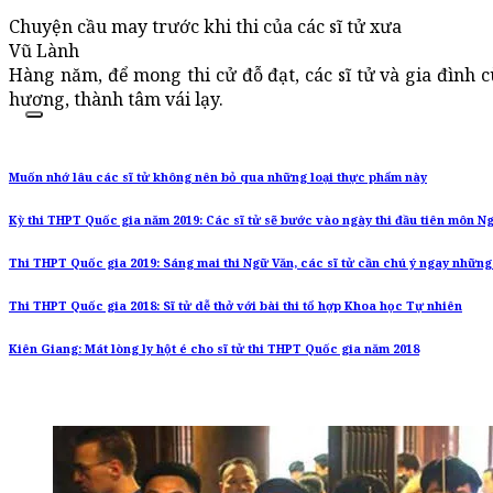
Chuyện cầu may trước khi thi của các sĩ tử xưa
Vũ Lành
Hàng năm, để mong thi cử đỗ đạt, các sĩ tử và gia đìn
hương, thành tâm vái lạy.
Muốn nhớ lâu các sĩ tử không nên bỏ qua những loại thực phẩm này
Kỳ thi THPT Quốc gia năm 2019: Các sĩ tử sẽ bước vào ngày thi đầu tiên môn N
Thi THPT Quốc gia 2019: Sáng mai thi Ngữ Văn, các sĩ tử cần chú ý ngay nhữn
Thi THPT Quốc gia 2018: Sĩ tử dễ thở với bài thi tổ hợp Khoa học Tự nhiên
Kiên Giang: Mát lòng ly hột é cho sĩ tử thi THPT Quốc gia năm 2018