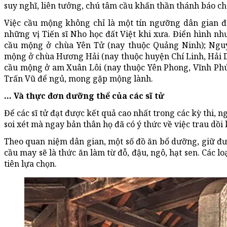
suy nghĩ, liên tưởng, chú tâm cầu khấn thần thánh báo 
Việc cầu mộng không chỉ là một tín ngưỡng dân gian đơ
những vị Tiến sĩ Nho học đất Việt khi xưa. Điển hình nh
cầu mộng ở chùa Yên Tử (nay thuộc Quảng Ninh); Nguy
mộng ở chùa Hương Hải (nay thuộc huyện Chí Linh, Hải D
cầu mộng ở am Xuân Lôi (nay thuộc Yên Phong, Vĩnh Phúc)
Trấn Vũ để ngủ, mong gặp mộng lành.
… Và thực đơn dưỡng thể của các sĩ tử
Để các sĩ tử đạt được kết quả cao nhất trong các kỳ thi, 
soi xét mà ngay bản thân họ đã có ý thức về việc trau dồi 
Theo quan niệm dân gian, một số đồ ăn bổ dưỡng, giữ đượ
cầu may sẽ là thức ăn làm từ đỗ, đậu, ngô, hạt sen. Các l
tiên lựa chọn.