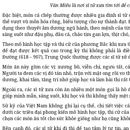
Văn Miếu là nơi sĩ tử xưa tìm tới để 
Đặc biệt, món cá chép thường được nhiều gia đình sĩ tử c
thể vượt vũ môn hóa rồng, biểu tượng cho sự thành đạt. 
dụng theo thuyết âm dương ngũ hành, theo mệnh của từ
sáng suốt như đậu phụ, đầu cá, cháo tim gan lợn, thịt ch
Theo mô hình học tập và thi cử của phương Bắc khi xưa thì
để đạt được kết quả cao trong kỳ thi không phải là đi
Đường (618 – 907), Trung Quốc thường được các sĩ tử sử d
Món ăn này gồm các vị: xương bồ, viễn chí, ngưu tất, cá
Người ta đem các vị đó tán nhỏ, trộn với mật ong rồi vo t
dương, khai tâm, tăng trí nhớ giúp học và làm bài thi rất t
Ngoài ra, các sĩ tử xưa còn ăn nhiều một món gọi là hồ đ
giúp minh mẫn, sáng suốt, khi học và thi không thấy mệt 
Sử ký của Việt Nam không ghi lại cụ thể, chi tiết việc c
dưới các triều đại phong kiến mô hình học tập, thi cử củ
chọn các món ăn tốt cho sức khỏe giống như họ cũng không
Bên cạnh đó, các sĩ tử khi đi thi để tạo tâm lý tự tin,