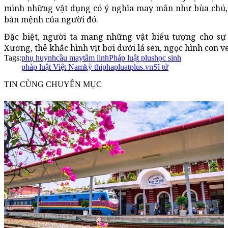
mình những vật dụng có ý nghĩa may mắn như bùa chú, 
bản mệnh của người đó.
Đặc biệt, người ta mang những vật biểu tượng cho sự
Xương, thẻ khắc hình vịt bơi dưới lá sen, ngọc hình con 
Tags:
phụ huynh
cầu may
tâm linh
Pháp luật plus
học sinh
pháp luật Việt Nam
kỳ thi
phapluatplus.vn
Sĩ tử
TIN CÙNG CHUYÊN MỤC