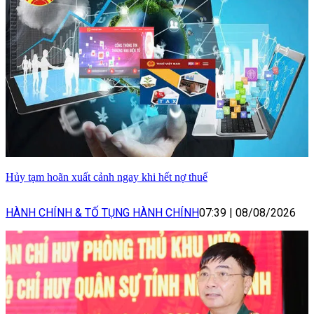
Hủy tạm hoãn xuất cảnh ngay khi hết nợ thuế
HÀNH CHÍNH & TỐ TỤNG HÀNH CHÍNH
07:39
|
08/08/2026