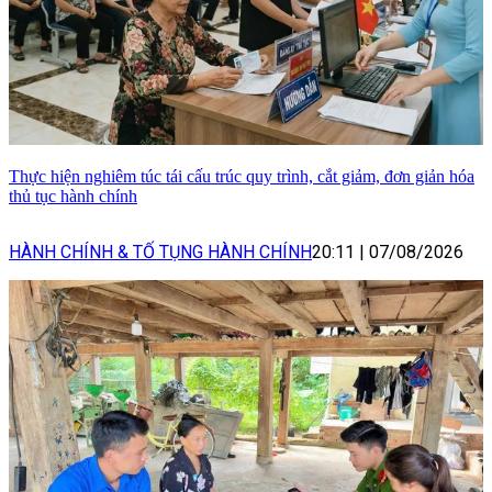
Thực hiện nghiêm túc tái cấu trúc quy trình, cắt giảm, đơn giản hóa
thủ tục hành chính
HÀNH CHÍNH & TỐ TỤNG HÀNH CHÍNH
20:11
|
07/08/2026