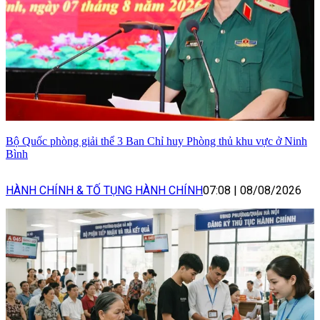
Bộ Quốc phòng giải thể 3 Ban Chỉ huy Phòng thủ khu vực ở Ninh
Bình
HÀNH CHÍNH & TỐ TỤNG HÀNH CHÍNH
07:08
|
08/08/2026