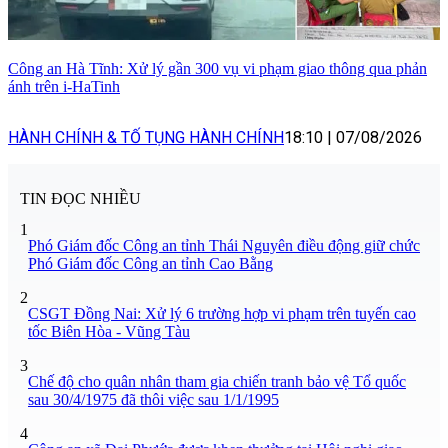
Công an Hà Tĩnh: Xử lý gần 300 vụ vi phạm giao thông qua phản
ánh trên i-HaTinh
HÀNH CHÍNH & TỐ TỤNG HÀNH CHÍNH
18:10
|
07/08/2026
TIN ĐỌC NHIỀU
1
Phó Giám đốc Công an tỉnh Thái Nguyên điều động giữ chức
Phó Giám đốc Công an tỉnh Cao Bằng
2
CSGT Đồng Nai: Xử lý 6 trường hợp vi phạm trên tuyến cao
tốc Biên Hòa - Vũng Tàu
3
Chế độ cho quân nhân tham gia chiến tranh bảo vệ Tổ quốc
sau 30/4/1975 đã thôi việc sau 1/1/1995
4