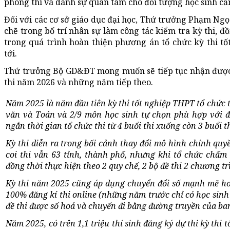
phòng thi và dành sự quan tâm cho đối tượng học sinh cần
Đối với các cơ sở giáo dục đại học, Thứ trưởng Phạm Ngọ
chẽ trong bố trí nhân sự làm công tác kiểm tra kỳ thi, 
trong quá trình hoàn thiện phương án tổ chức kỳ thi tố
tới.
Thứ trưởng Bộ GD&ĐT mong muốn sẽ tiếp tục nhận được 
thi năm 2026 và những năm tiếp theo.
Năm 2025 là năm đầu tiên kỳ thi tốt nghiệp THPT tổ chức 
văn và Toán và 2/9 môn học sinh tự chọn phù hợp với đ
ngắn thời gian tổ chức thi từ 4 buổi thi xuống còn 3 buổi th
Kỳ thi diễn ra trong bối cảnh thay đổi mô hình chính quy
coi thi vẫn 63 tỉnh, thành phố, nhưng khi tổ chức chấm 
đồng thời thực hiện theo 2 quy chế, 2 bộ đề thi 2 chương t
Kỳ thi năm 2025 cũng áp dụng chuyển đổi số mạnh mẽ hơn 
100% đăng kí thi online (những năm trước chỉ có học sinh 
đề thi được số hoá và chuyển đi bằng đường truyền của ba
Năm 2025, có trên 1,1 triệu thí sinh đăng ký dự thi kỳ thi 