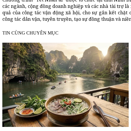
các ngành, cộng đồng doanh nghiệp và các nhà tài trợ là
quả của công tác vận động xã hội, cho sự gắn kết chặt 
công tác dân vận, tuyên truyền, tạo sự đồng thuận và niề
TIN CÙNG CHUYÊN MỤC