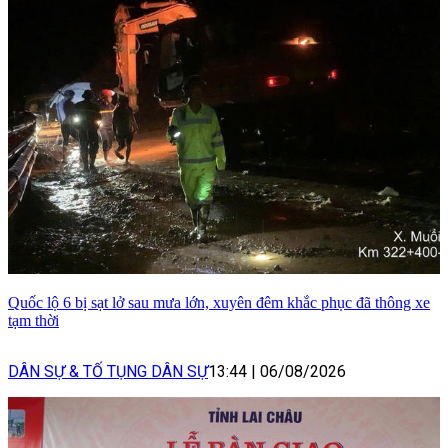
Quốc lộ 6 bị sạt lở sau mưa lớn, xuyên đêm khắc phục đã thông xe
tạm thời
DÂN SỰ & TỐ TỤNG DÂN SỰ
13:44
|
06/08/2026