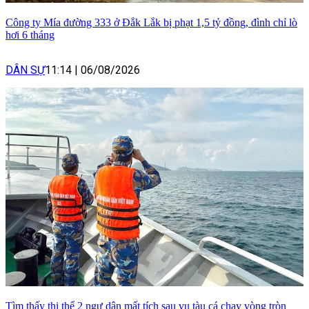
Công ty Mía đường 333 ở Đắk Lắk bị phạt 1,5 tỷ đồng, đình chỉ lò
hơi 6 tháng
DÂN SỰ
11:14
|
06/08/2026
Tìm thấy thi thể 2 ngư dân mất tích sau vụ tàu cá chạy vòng tròn