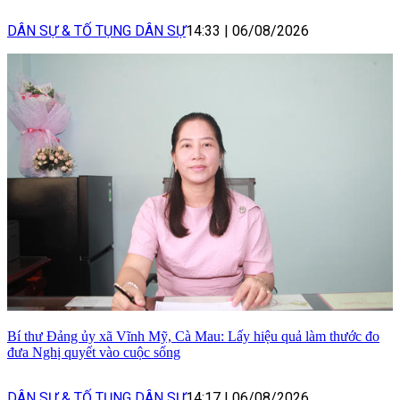
DÂN SỰ & TỐ TỤNG DÂN SỰ
14:33
|
06/08/2026
Bí thư Đảng ủy xã Vĩnh Mỹ, Cà Mau: Lấy hiệu quả làm thước đo
đưa Nghị quyết vào cuộc sống
DÂN SỰ & TỐ TỤNG DÂN SỰ
14:17
|
06/08/2026