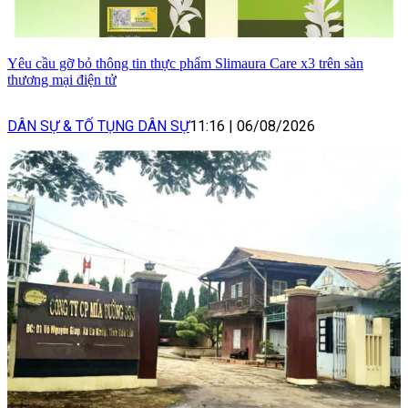
Yêu cầu gỡ bỏ thông tin thực phẩm Slimaura Care x3 trên sàn
thương mại điện tử
DÂN SỰ & TỐ TỤNG DÂN SỰ
11:16
|
06/08/2026