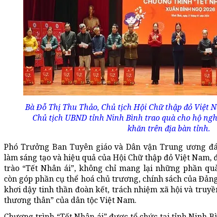
Bà Đỗ Thị Thu Thảo, Chủ tịch Hội Chữ thập đỏ Việt 
Chủ tịch UBND tỉnh Ninh Bình trao quà cho hộ ngh
khăn trên địa bàn tỉnh.
Phó Trưởng Ban Tuyên giáo và Dân vận Trung ương đán
làm sáng tạo và hiệu quả của Hội Chữ thập đỏ Việt Nam, đ
trào “Tết Nhân ái”, không chỉ mang lại những phần quà
còn góp phần cụ thể hoá chủ trương, chính sách của Đảng
khơi dậy tinh thần đoàn kết, trách nhiệm xã hội và truy
thương thân” của dân tộc Việt Nam.
Chương trình “Tết Nhân ái” được tổ chức tại tỉnh Ninh Bì