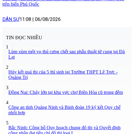
trên biển Phú Quốc
DÂN SỰ
11:08
|
06/08/2026
TIN ĐỌC NHIỀU
1
Lùm xùm một vụ thú cưng chết sau phẫu thuật tử cung tại Đà
Lạt
2
Hủy kết quả thi của 5 thí sinh tại Trường THPT Lê Trực -
Quảng Trị
3
Đồng Nai: Cháy lớn tại khu vực chợ Biên Hòa cũ trong đêm
4
Công an tỉnh Quảng Ninh và Binh đoàn 19 ký kết Quy chế
phối hợp
5
Bắc Ninh: Công bố Quy hoạch chung đô thị và Quyết định
công nhận đạt tiêu chí đô thị loại I