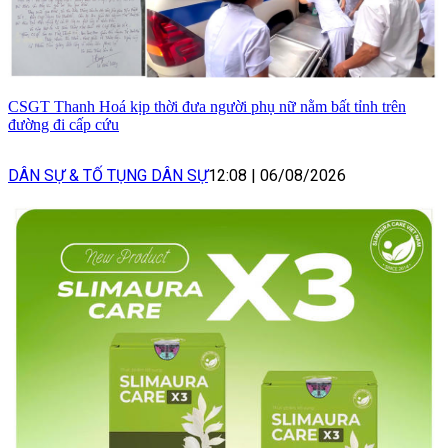
CSGT Thanh Hoá kịp thời đưa người phụ nữ nằm bất tỉnh trên
đường đi cấp cứu
DÂN SỰ & TỐ TỤNG DÂN SỰ
12:08
|
06/08/2026