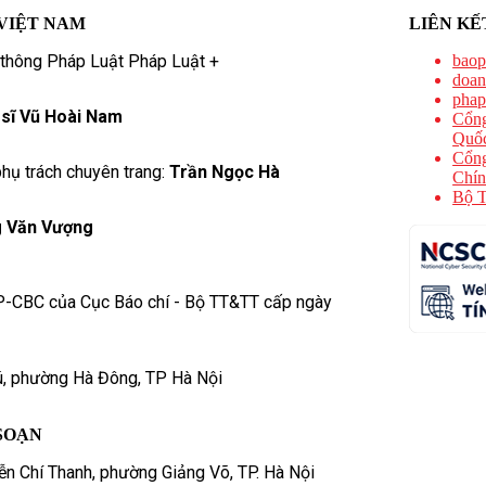
VIỆT NAM
LIÊN KẾ
 thông Pháp Luật Pháp Luật +
baop
doan
phap
 sĩ Vũ Hoài Nam
Cổng
Quốc
Cổng
hụ trách chuyên trang:
Trần Ngọc Hà
Chín
Bộ T
 Văn Vượng
P-CBC của Cục Báo chí - Bộ TT&TT cấp ngày
ú, phường Hà Đông, TP Hà Nội
SOẠN
n Chí Thanh, phường Giảng Võ, TP. Hà Nội