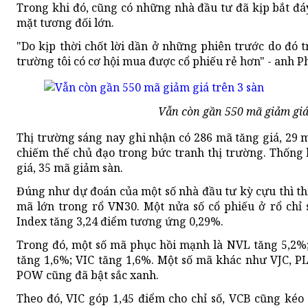
Trong khi đó, cũng có những nhà đầu tư đã kịp bắt đáy
mặt tương đối lớn.
"Do kịp thời chốt lời dần ở những phiên trước do đó t
trường tôi có cơ hội mua được cổ phiếu rẻ hơn" - anh
Vẫn còn gần 550 mã giảm giá
Thị trường sáng nay ghi nhận có 286 mã tăng giá, 29 m
chiếm thế chủ đạo trong bức tranh thị trường. Thống 
giá, 35 mã giảm sàn.
Đúng như dự đoán của một số nhà đầu tư kỳ cựu thì th
mã lớn trong rổ VN30. Một nửa số cổ phiếu ở rổ chỉ s
Index tăng 3,24 điểm tương ứng 0,29%.
Trong đó, một số mã phục hồi mạnh là NVL tăng 5,2%
tăng 1,6%; VIC tăng 1,6%. Một số mã khác như VJC, 
POW cũng đã bật sắc xanh.
Theo đó, VIC góp 1,45 điểm cho chỉ số, VCB cũng kéo