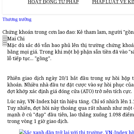
HOẠT ĐỘNG TƯ PHÁP
PHÁP LUẬT VỀ KI
Thương trường
Chứng khoán trong cơn lao đao: Kẻ tham lam, người "gồn
Mai Chi
Mặc dù sắc đỏ vẫn bao phủ lên thị trường chứng kho
bằng mọi giá. Trong khi một bộ phận sẵn tiền đã vào "
lỗ tiếp tục... "gồng".
Phiên giao dịch ngày 20/1 bắt đầu trong sự hồi hộp
khoán. Nhiều nhà đầu tư đặt cược vào sự hồi phục của
đợt khớp xác định giá đóng cửa (ATO) trở nên tích cực.
Lúc này, VN-Index bật tín hiệu tăng. Chỉ số nhích lên 1
Tuy nhiên, đợt hồi này thoáng qua rất nhanh như một c
mạnh ở cú "đạp" đầu tiên, lao thẳng xuống 1.098 điểm
trong vòng 1 giờ giao dịch.