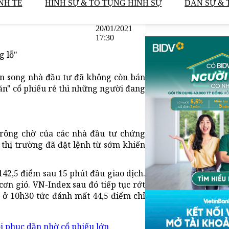
NH TẾ
HÌNH SỰ & TỐ TỤNG HÌNH SỰ
DÂN SỰ & 
20/01/2021
17:30
g lỗ"
án song nhà đầu tư đã không còn bán
săn" cổ phiếu rẻ thì những người đang
 trông chờ của các nhà đầu tư chứng
 thị trường đã đặt lệnh từ sớm khiến
.142,5 điểm sau 15 phút đầu giao dịch.
ơn gió. VN-Index sau đó tiếp tục rớt
 ở 10h30 tức đánh mất 44,5 điểm chỉ