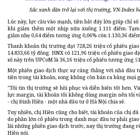
Sắc xanh dần trở lại với thị trường, VN-Index 
Lúc này, lực cầu vào mạnh, tiền bắt đáy lớn giúp chỉ s
khi giảm thêm một nhịp nữa xuống 1.111 điểm. Tạm 
giảm nhẹ 0,64 điểm tương ứng 0,06% còn 1.130,36 điểm
Thanh khoản thị trường đạt 728,26 triệu cổ phiếu giao d
14.833,66 tỷ đồng. HNX có 121,96 triệu cổ phiếu giao d
số này trên UPCoM là 36,16 triệu cổ phiếu tương ứng 51
Một phiên giao dịch thực sự căng thẳng với nhà đầu t
tiền trong tài khoản, song không còn bán ra bằng mọi g
"Tôi tin thị trường sẽ hồi phục và diễn biến tốt hơn.
lực margin, tài khoản tôi không dùng margin nên tôi v
- chị Đinh Hiền - một nhà đầu tư ở Hà Nội chia sẻ.
Tuy nhiên, chị Hiền cũng cho biết, tài khoản của chị đã
do phần lớn cổ phiếu trong danh mục đầu tư phải giao
lãi những phiên giao dịch trước, nay thị trường đang rè
Hiền nói.