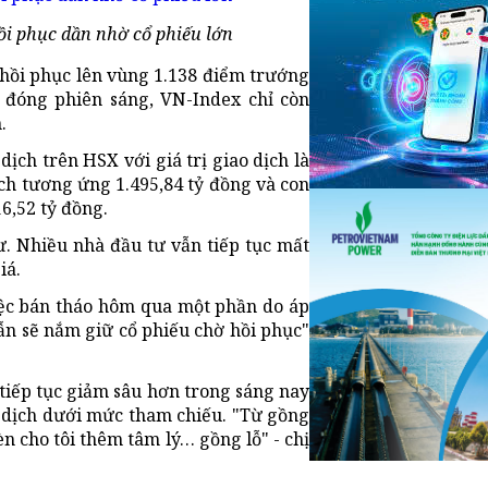
hồi phục dần nhờ cổ phiếu lớn
ố hồi phục lên vùng 1.138 điểm trướng
đóng phiên sáng, VN-Index chỉ còn
.
ịch trên HSX với giá trị giao dịch là
ịch tương ứng 1.495,84 tỷ đồng và con
6,52 tỷ đồng.
ư. Nhiều nhà đầu tư vẫn tiếp tục mất
iá.
 Việc bán tháo hôm qua một phần do áp
ẫn sẽ nắm giữ cổ phiếu chờ hồi phục"
 tiếp tục giảm sâu hơn trong sáng nay
 dịch dưới mức tham chiếu. "Từ gồng
n cho tôi thêm tâm lý… gồng lỗ" - chị