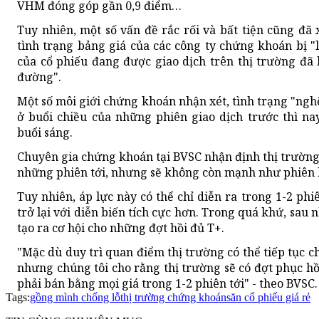
VHM đóng góp gần 0,9 điểm…
Tuy nhiên, một số vấn đề rắc rối và bất tiện cũng đã 
tình trạng bảng giá của các công ty chứng khoán bị "l
của cổ phiếu đang được giao dịch trên thị trường đã 
đường".
Một số môi giới chứng khoán nhận xét, tình trạng "ngh
ở buổi chiều của những phiên giao dịch trước thì n
buổi sáng.
Chuyên gia chứng khoán tại BVSC nhận định thị trường 
những phiên tới, nhưng sẽ không còn mạnh như phiên
Tuy nhiên, áp lực này có thể chỉ diễn ra trong 1-2 ph
trở lại với diễn biến tích cực hơn. Trong quá khứ, s
tạo ra cơ hội cho những đợt hồi đủ T+.
"Mặc dù duy trì quan điểm thị trường có thể tiếp tục ch
nhưng chúng tôi cho rằng thị trường sẽ có đợt phục hồ
phải bán bằng mọi giá trong 1-2 phiên tới" - theo BVSC.
Tags:
gồng mình chống lỗ
thị trường chứng khoán
săn cổ phiếu giá rẻ