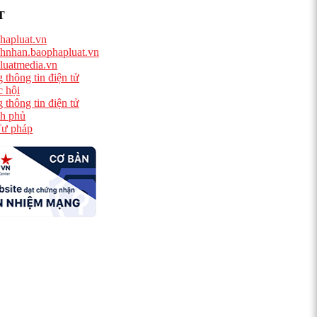
T
hapluat.vn
hnhan.baophapluat.vn
luatmedia.vn
 thông tin điện tử
 hội
 thông tin điện tử
h phủ
ư pháp