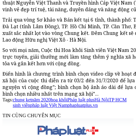
thuật Nguyễn Việt Thanh và Truyền hình Cáp Việt Nam (
vinh vẻ đẹp trí tuệ, tài năng, duyên dáng và năng động c
Trải qua vòng Sơ khảo và Bán kết tại 6 tỉnh, thành phố: T
Đà Lạt (tỉnh Lâm Đồng), TP. Hồ Chí Minh, TP. Cần Thơ, 
xuất sắc nhất lọt vào vòng Chung kết. Đêm Chung kết sẽ d
Lao động Hữu nghị Việt Xô - Hà Nội.
So với mọi năm, Cuộc thi Hoa khôi Sinh viên Việt Nam 20
trực tuyến, giải thưởng mới làm tăng thêm ý nghĩa xã hộ
tỏa và gắn kết hơn với cộng đồng.
Điển hình là chương trình bình chọn video clip về hoạt 
xã hội của cuộc thi diễn ra từ 03/2 đến 31/7/2020 để lựa
nguyện vì cộng đồng”; bình chọn bộ ảnh áo dài để lựa c
bình chọn nhiều nhất trên mạng xã hội”...
Tags:
chung ket
năm 2020
hoa khôi
Pháp luật plus
Hà Nội
TP HCM
sinh viên
pháp luật Việt Nam
phapluatplus.vn
TIN CÙNG CHUYÊN MỤC