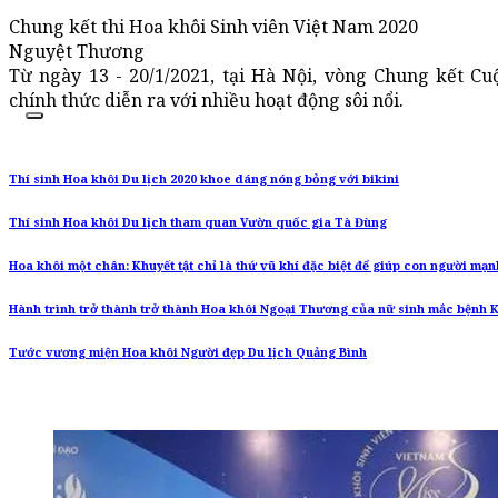
Chung kết thi Hoa khôi Sinh viên Việt Nam 2020
Nguyệt Thương
Từ ngày 13 - 20/1/2021, tại Hà Nội, vòng Chung kết Cu
chính thức diễn ra với nhiều hoạt động sôi nổi.
Thí sinh Hoa khôi Du lịch 2020 khoe dáng nóng bỏng với bikini
Thí sinh Hoa khôi Du lịch tham quan Vườn quốc gia Tà Đùng
Hoa khôi một chân: Khuyết tật chỉ là thứ vũ khí đặc biệt để giúp con người mạ
Hành trình trở thành trở thành Hoa khôi Ngoại Thương của nữ sinh mắc bệnh 
Tước vương miện Hoa khôi Người đẹp Du lịch Quảng Bình