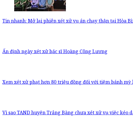
Tin nhanh: Mở lại phiên xét xử vụ án chạy thận tại Hòa B
Ấn định ngày xét xử bác sĩ Hoàng Công Lương
Xem xét xử phạt hơn 80 triệu đồng đối với tiệm bánh mỳ
Vì sao TAND huyện Trảng Bàng chưa xét xử vụ việc kéo d