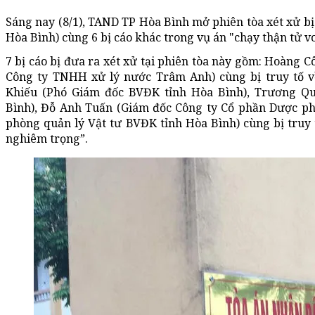
Sáng nay (8/1), TAND TP Hòa Bình mở phiên tòa xét xử b
Hòa Bình) cùng 6 bị cáo khác trong vụ án "chạy thận tử v
7 bị cáo bị đưa ra xét xử tại phiên tòa này gồm: Hoàng
Công ty TNHH xử lý nước Trâm Anh) cùng bị truy tố về
Khiếu (Phó Giám đốc BVĐK tỉnh Hòa Bình), Trương Q
Bình), Đỗ Anh Tuấn (Giám đốc Công ty Cổ phần Dược p
phòng quản lý Vật tư BVĐK tỉnh Hòa Bình) cùng bị truy 
nghiêm trọng”.