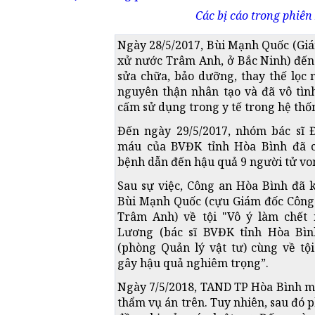
Các bị cáo trong phiên 
Ngày 28/5/2017, Bùi Mạnh Quốc (Gi
xử nước Trâm Anh, ở Bắc Ninh) đến
sửa chữa, bảo dưỡng, thay thế lọc 
nguyên thận nhân tạo và đã vô tìn
cấm sử dụng trong y tế trong hệ thố
Đến ngày 29/5/2017, nhóm bác sĩ 
máu của BVĐK tỉnh Hòa Bình đã c
bệnh dẫn đến hậu quả 9 người tử vo
Sau sự việc, Công an Hòa Bình đã k
Bùi Mạnh Quốc (cựu Giám đốc Công
Trâm Anh) về tội "Vô ý làm chết
Lương (bác sĩ BVĐK tỉnh Hòa Bìn
(phòng Quản lý vật tư) cùng về tộ
gây hậu quả nghiêm trọng”.
Ngày 7/5/2018, TAND TP Hòa Bình mở
thẩm vụ án trên. Tuy nhiên, sau đó p