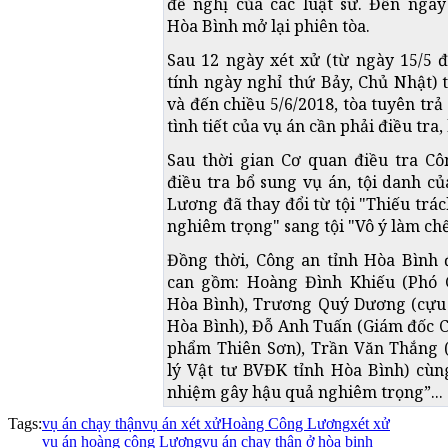
đề nghị của các luật sư. Đến ngày
Hòa Bình mở lại phiên tòa.
Sau 12 ngày xét xử (từ ngày 15/5 
tính ngày nghỉ thứ Bảy, Chủ Nhật) 
và đến chiều 5/6/2018, tòa tuyên trả
tình tiết của vụ án cần phải điều tra,
Sau thời gian Cơ quan điều tra Cô
điều tra bổ sung vụ án, tội danh c
Lương đã thay đổi từ tội "Thiếu tr
nghiêm trọng" sang tội "Vô ý làm chế
Đồng thời, Công an tỉnh Hòa Bình 
can gồm: Hoàng Đình Khiếu (Phó 
Hòa Bình), Trương Quý Dương (cựu
Hòa Bình), Đỗ Anh Tuấn (Giám đốc 
phẩm Thiên Sơn), Trần Văn Thắng
lý Vật tư BVĐK tỉnh Hòa Bình) cùng
nhiệm gây hậu quả nghiêm trọng”...
Tags:
vụ án chạy thận
vụ án xét xử
Hoàng Công Lương
xét xử
vụ án hoàng công Lương
vụ án chạy thận ở hòa binh