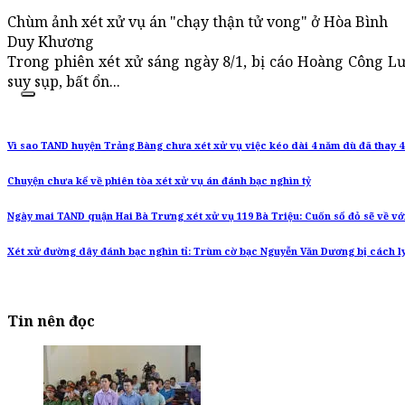
Chùm ảnh xét xử vụ án "chạy thận tử vong" ở Hòa Bình
Duy Khương
Trong phiên xét xử sáng ngày 8/1, bị cáo Hoàng Công Lư
suy sụp, bất ổn...
Vì sao TAND huyện Trảng Bàng chưa xét xử vụ việc kéo dài 4 năm dù đã thay 
Chuyện chưa kể về phiên tòa xét xử vụ án đánh bạc nghìn tỷ
Ngày mai TAND quận Hai Bà Trưng xét xử vụ 119 Bà Triệu: Cuốn sổ đỏ sẽ về vớ
Xét xử đường dây đánh bạc nghìn tỉ: Trùm cờ bạc Nguyễn Văn Dương bị cách l
Tin nên đọc