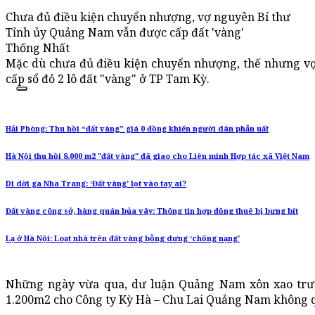
Chưa đủ điều kiện chuyển nhượng, vợ nguyên Bí thư
Tỉnh ủy Quảng Nam vẫn được cấp đất 'vàng'
Thống Nhất
Mặc dù chưa đủ điều kiện chuyển nhượng, thế nhưng v
cấp sổ đỏ 2 lô đất "vàng" ở TP Tam Kỳ.
Hải Phòng: Thu hồi “đất vàng” giá 0 đồng khiến người dân phẫn uất
Hà Nội thu hồi 8.000 m2 "đất vàng" đã giao cho Liên minh Hợp tác xã Việt Nam
Di dời ga Nha Trang: ‘Đất vàng’ lọt vào tay ai?
Đất vàng công sở, hàng quán bủa vây: Thông tin hợp đồng thuê bị bưng bít
Lạ ở Hà Nội: Loạt nhà trên đất vàng bỗng dưng ‘chống nạng’
Những ngày vừa qua, dư luận Quảng Nam xôn xao trư
1.200m2 cho Công ty Kỳ Hà – Chu Lai Quảng Nam không q