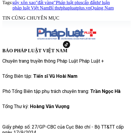
Tags:
gây xôn xao
"đất vàng"
Pháp luật plus
cấp đất
dư luận
pháp luật Việt Nam
Bí thư
phapluatplus.vn
Quảng Nam
TIN CÙNG CHUYÊN MỤC
BÁO PHÁP LUẬT VIỆT NAM
Chuyên trang truyền thông Pháp Luật Pháp Luật +
Tổng Biên tập:
Tiến sĩ Vũ Hoài Nam
Phó Tổng Biên tập phụ trách chuyên trang:
Trần Ngọc Hà
Tổng Thư ký:
Hoàng Văn Vượng
Giấy phép số: 27/GP-CBC của Cục Báo chí - Bộ TT&TT cấp
ngày 17/9/2024