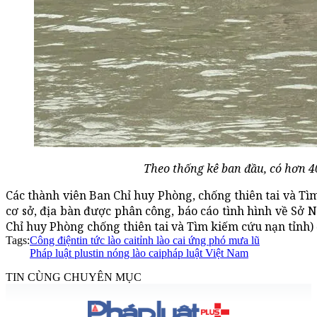
Theo thống kê ban đầu, có hơn 4
Các thành viên Ban Chỉ huy Phòng, chống thiên tai và Tìm
cơ sở, địa bàn được phân công, báo cáo tình hình về Sở
Chỉ huy Phòng chống thiên tai và Tìm kiếm cứu nạn tỉnh) 
Tags:
Công điện
tin tức lào cai
tỉnh lào cai ứng phó mưa lũ
Pháp luật plus
tin nóng lào cai
pháp luật Việt Nam
TIN CÙNG CHUYÊN MỤC