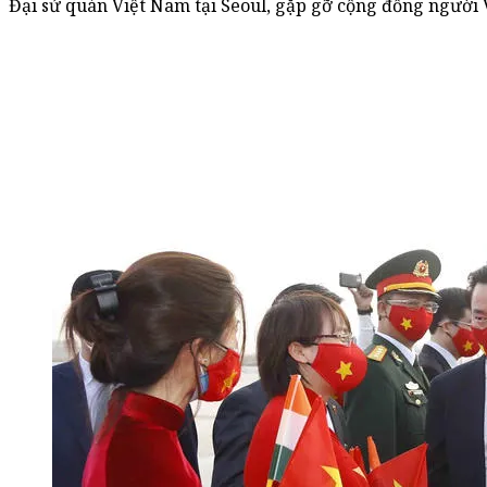
Đại sứ quán Việt Nam tại Seoul, gặp gỡ cộng đồng người 